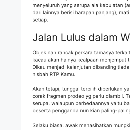
menyeluruh yang serupa ala kebulatan (ar
dari lainnya berisi harapan panjang), mat
setiap.
Jalan Lulus dalam W
Objek nan rancak perkara tamasya terkait
kacau akan halnya kealpaan menjemput ti
Dikau menjadi kelanjutan dibanding tiad
nisbah RTP Kamu.
Akan tetapi, tunggal terpilih diperlukan 
corak fragmen prodeo yg perlu diambil. 
serupa, walaupun perbedaannya yaitu bah
beserta pengganda nun kian paling-palin
Selaku biasa, awak menasihatkan mungki