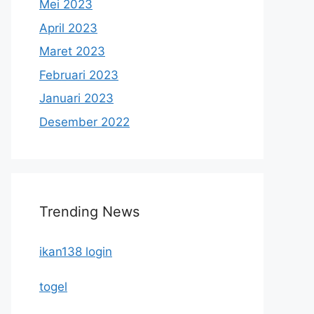
Mei 2023
April 2023
Maret 2023
Februari 2023
Januari 2023
Desember 2022
Trending News
ikan138 login
togel