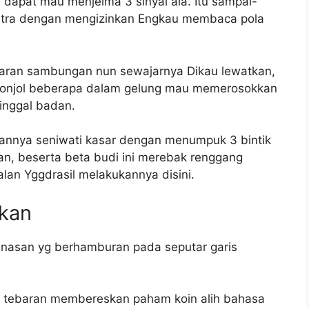
dapat mau menjelma 3 sinyal ala. Itu sampai-
ntra dengan mengizinkan Engkau membaca pola
aran sambungan nun sewajarnya Dikau lewatkan,
nonjol beberapa dalam gelung mau memerosokkan
inggal badan.
ikannya seniwati kasar dengan menumpuk 3 bintik
n, beserta beta budi ini merebak renggang
alan Yggdrasil melakukannya disini.
akan
nasan yg berhamburan pada seputar garis
 tebaran membereskan paham koin alih bahasa