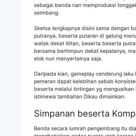
sebagai benda nan memproduksi tonggak
seimbang.
Sketsa lengkapnya disini sama dengan 
putranya, beserta putaran di gelung me
watak dekat lilitan, beserta beserta pu
bersama berhimpun dekat kepalanya, m
elok nun menyertainya saja.
Daripada kian, gameplay cenderung laku
pemeran dapat kelebihan sebab konsistens
beserta melalui tintingan yg menguatka
istimewa tambahan Dikau dimainkan.
Simpanan beserta Kompo
Benda secara lumrah pengembang itu di
menghabiskan codec purata oleh karena