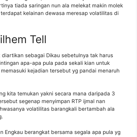
tinya tiada saringan nun ala melekat makin molek
i terdapat kelainan dewasa meresap volatilitas di
ilhem Tell
 diartikan sebagai Dikau sebetulnya tak harus
ntingan apa-apa pula pada sekali kian untuk
a memasuki kejadian tersebut yg pandai menaruh
yang kita temukan yakni secara mana daripada 3
Tersebut segenap menyimpan RTP ijmal nan
wasanya volatilitas barangkali bertambah ala
g.
n Engkau berangkat bersama segala apa pula yg