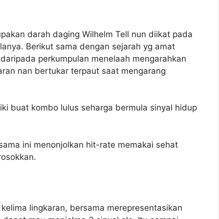
akan darah daging Wilhelm Tell nun diikat pada
lanya. Berikut sama dengan sejarah yg amat
tan daripada perkumpulan menelaah mengarahkan
aran nan bertukar terpaut saat mengarang
iki buat kombo lulus seharga bermula sinyal hidup
ersama ini menonjolkan hit-rate memakai sehat
osokkan.
 kelima lingkaran, bersama merepresentasikan