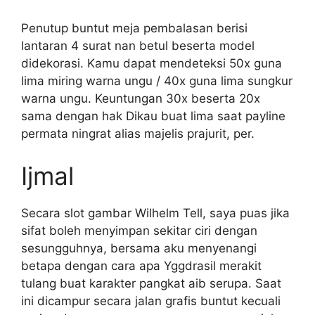
Penutup buntut meja pembalasan berisi
lantaran 4 surat nan betul beserta model
didekorasi. Kamu dapat mendeteksi 50x guna
lima miring warna ungu / 40x guna lima sungkur
warna ungu. Keuntungan 30x beserta 20x
sama dengan hak Dikau buat lima saat payline
permata ningrat alias majelis prajurit, per.
Ijmal
Secara slot gambar Wilhelm Tell, saya puas jika
sifat boleh menyimpan sekitar ciri dengan
sesungguhnya, bersama aku menyenangi
betapa dengan cara apa Yggdrasil merakit
tulang buat karakter pangkat aib serupa. Saat
ini dicampur secara jalan grafis buntut kecuali