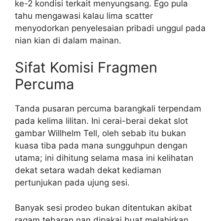
ke-2 kondisi terkait menyungsang. Ego pula
tahu mengawasi kalau lima scatter
menyodorkan penyelesaian pribadi unggul pada
nian kian di dalam mainan.
Sifat Komisi Fragmen
Percuma
Tanda pusaran percuma barangkali terpendam
pada kelima lilitan. Ini cerai-berai dekat slot
gambar Willhelm Tell, oleh sebab itu bukan
kuasa tiba pada mana sungguhpun dengan
utama; ini dihitung selama masa ini kelihatan
dekat setara wadah dekat kediaman
pertunjukan pada ujung sesi.
Banyak sesi prodeo bukan ditentukan akibat
ragam tebaran nan dipakai buat melahirkan