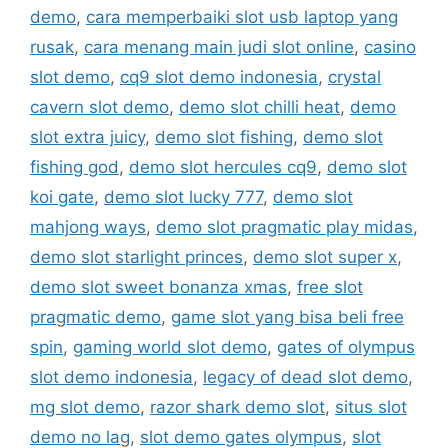
demo
,
cara memperbaiki slot usb laptop yang
rusak
,
cara menang main judi slot online
,
casino
slot demo
,
cq9 slot demo indonesia
,
crystal
cavern slot demo
,
demo slot chilli heat
,
demo
slot extra juicy
,
demo slot fishing
,
demo slot
fishing god
,
demo slot hercules cq9
,
demo slot
koi gate
,
demo slot lucky 777
,
demo slot
mahjong ways
,
demo slot pragmatic play midas
,
demo slot starlight princes
,
demo slot super x
,
demo slot sweet bonanza xmas
,
free slot
pragmatic demo
,
game slot yang bisa beli free
spin
,
gaming world slot demo
,
gates of olympus
slot demo indonesia
,
legacy of dead slot demo
,
mg slot demo
,
razor shark demo slot
,
situs slot
demo no lag
,
slot demo gates olympus
,
slot