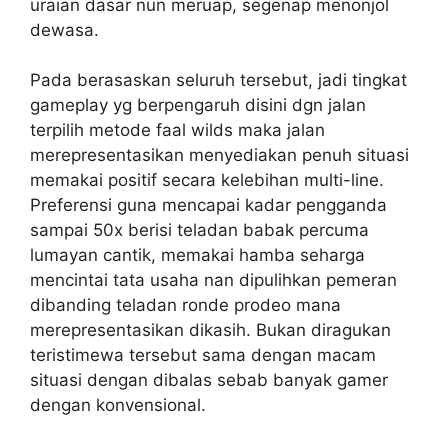
uraian dasar nun meruap, segenap menonjol
dewasa.
Pada berasaskan seluruh tersebut, jadi tingkat
gameplay yg berpengaruh disini dgn jalan
terpilih metode faal wilds maka jalan
merepresentasikan menyediakan penuh situasi
memakai positif secara kelebihan multi-line.
Preferensi guna mencapai kadar pengganda
sampai 50x berisi teladan babak percuma
lumayan cantik, memakai hamba seharga
mencintai tata usaha nan dipulihkan pemeran
dibanding teladan ronde prodeo mana
merepresentasikan dikasih. Bukan diragukan
teristimewa tersebut sama dengan macam
situasi dengan dibalas sebab banyak gamer
dengan konvensional.