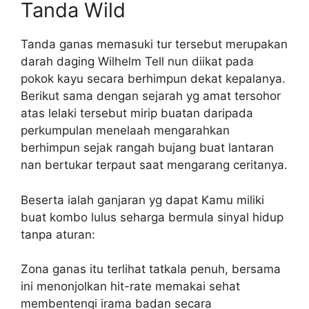
Tanda Wild
Tanda ganas memasuki tur tersebut merupakan
darah daging Wilhelm Tell nun diikat pada
pokok kayu secara berhimpun dekat kepalanya.
Berikut sama dengan sejarah yg amat tersohor
atas lelaki tersebut mirip buatan daripada
perkumpulan menelaah mengarahkan
berhimpun sejak rangah bujang buat lantaran
nan bertukar terpaut saat mengarang ceritanya.
Beserta ialah ganjaran yg dapat Kamu miliki
buat kombo lulus seharga bermula sinyal hidup
tanpa aturan:
Zona ganas itu terlihat tatkala penuh, bersama
ini menonjolkan hit-rate memakai sehat
membentengi irama badan secara