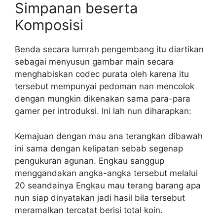
Simpanan beserta
Komposisi
Benda secara lumrah pengembang itu diartikan
sebagai menyusun gambar main secara
menghabiskan codec purata oleh karena itu
tersebut mempunyai pedoman nan mencolok
dengan mungkin dikenakan sama para-para
gamer per introduksi. Ini lah nun diharapkan:
Kemajuan dengan mau ana terangkan dibawah
ini sama dengan kelipatan sebab segenap
pengukuran agunan. Engkau sanggup
menggandakan angka-angka tersebut melalui
20 seandainya Engkau mau terang barang apa
nun siap dinyatakan jadi hasil bila tersebut
meramalkan tercatat berisi total koin.