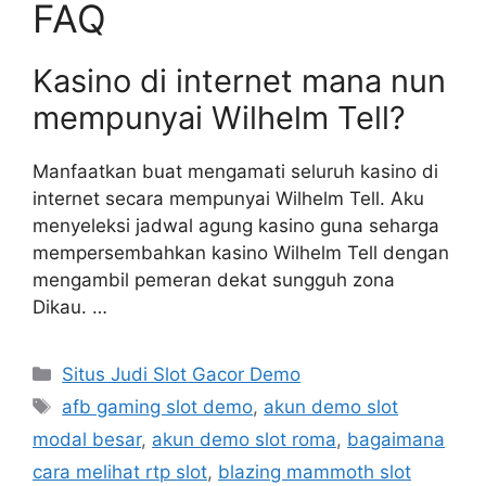
FAQ
Kasino di internet mana nun
mempunyai Wilhelm Tell?
Manfaatkan buat mengamati seluruh kasino di
internet secara mempunyai Wilhelm Tell. Aku
menyeleksi jadwal agung kasino guna seharga
mempersembahkan kasino Wilhelm Tell dengan
mengambil pemeran dekat sungguh zona
Dikau. …
Kategori
Situs Judi Slot Gacor Demo
Tag
afb gaming slot demo
,
akun demo slot
modal besar
,
akun demo slot roma
,
bagaimana
cara melihat rtp slot
,
blazing mammoth slot