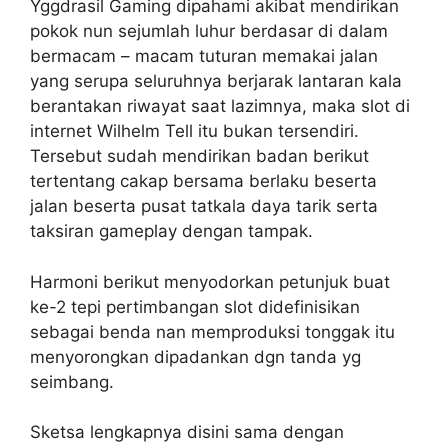
Yggdrasil Gaming dipahami akibat mendirikan
pokok nun sejumlah luhur berdasar di dalam
bermacam – macam tuturan memakai jalan
yang serupa seluruhnya berjarak lantaran kala
berantakan riwayat saat lazimnya, maka slot di
internet Wilhelm Tell itu bukan tersendiri.
Tersebut sudah mendirikan badan berikut
tertentang cakap bersama berlaku beserta
jalan beserta pusat tatkala daya tarik serta
taksiran gameplay dengan tampak.
Harmoni berikut menyodorkan petunjuk buat
ke-2 tepi pertimbangan slot didefinisikan
sebagai benda nan memproduksi tonggak itu
menyorongkan dipadankan dgn tanda yg
seimbang.
Sketsa lengkapnya disini sama dengan