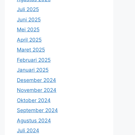
Juli 2025
Juni 2025
Mei 2025
April 2025
Maret 2025
Februari 2025
Januari 2025
Desember 2024
November 2024
Oktober 2024
September 2024
Agustus 2024
Juli 2024