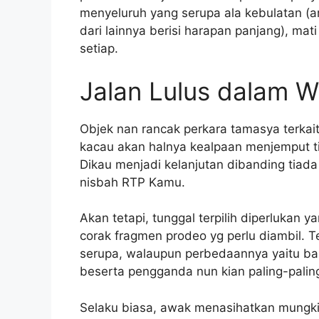
menyeluruh yang serupa ala kebulatan (ar
dari lainnya berisi harapan panjang), mat
setiap.
Jalan Lulus dalam W
Objek nan rancak perkara tamasya terkait
kacau akan halnya kealpaan menjemput ti
Dikau menjadi kelanjutan dibanding tiad
nisbah RTP Kamu.
Akan tetapi, tunggal terpilih diperlukan 
corak fragmen prodeo yg perlu diambil. 
serupa, walaupun perbedaannya yaitu bah
beserta pengganda nun kian paling-palin
Selaku biasa, awak menasihatkan mungki