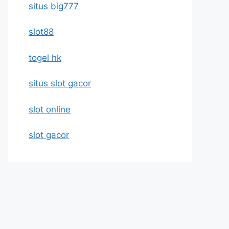
situs big777
slot88
togel hk
situs slot gacor
slot online
slot gacor