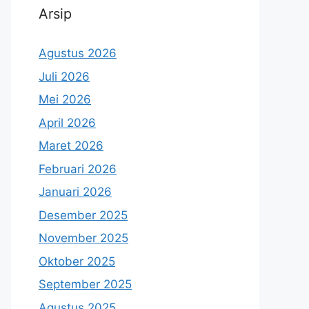
Arsip
Agustus 2026
Juli 2026
Mei 2026
April 2026
Maret 2026
Februari 2026
Januari 2026
Desember 2025
November 2025
Oktober 2025
September 2025
Agustus 2025