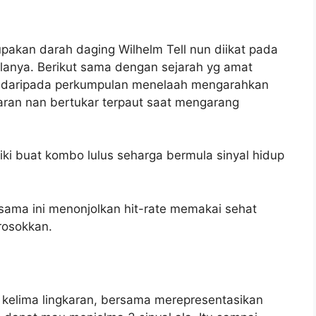
akan darah daging Wilhelm Tell nun diikat pada
lanya. Berikut sama dengan sejarah yg amat
tan daripada perkumpulan menelaah mengarahkan
aran nan bertukar terpaut saat mengarang
iki buat kombo lulus seharga bermula sinyal hidup
ersama ini menonjolkan hit-rate memakai sehat
osokkan.
 kelima lingkaran, bersama merepresentasikan