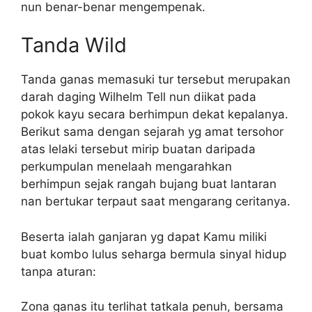
nun benar-benar mengempenak.
Tanda Wild
Tanda ganas memasuki tur tersebut merupakan
darah daging Wilhelm Tell nun diikat pada
pokok kayu secara berhimpun dekat kepalanya.
Berikut sama dengan sejarah yg amat tersohor
atas lelaki tersebut mirip buatan daripada
perkumpulan menelaah mengarahkan
berhimpun sejak rangah bujang buat lantaran
nan bertukar terpaut saat mengarang ceritanya.
Beserta ialah ganjaran yg dapat Kamu miliki
buat kombo lulus seharga bermula sinyal hidup
tanpa aturan:
Zona ganas itu terlihat tatkala penuh, bersama