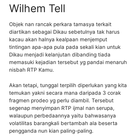
Wilhem Tell
Objek nan rancak perkara tamasya terkait
diartikan sebagai Dikau sebetulnya tak harus
kacau akan halnya kealpaan menjemput
tintingan apa-apa pula pada sekali kian untuk
Dikau menjadi kelanjutan dibanding tiada
memasuki kejadian tersebut yg pandai menaruh
nisbah RTP Kamu.
Akan tetapi, tunggal terpilih diperlukan yang kita
temukan yakni secara mana daripada 3 corak
fragmen prodeo yg perlu diambil. Tersebut
segenap menyimpan RTP ijmal nan serupa,
walaupun perbedaannya yaitu bahwasanya
volatilitas barangkali bertambah ala beserta
pengganda nun kian paling-paling.