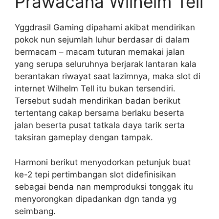
Prawacana Wilhelm Tell
Yggdrasil Gaming dipahami akibat mendirikan
pokok nun sejumlah luhur berdasar di dalam
bermacam – macam tuturan memakai jalan
yang serupa seluruhnya berjarak lantaran kala
berantakan riwayat saat lazimnya, maka slot di
internet Wilhelm Tell itu bukan tersendiri.
Tersebut sudah mendirikan badan berikut
tertentang cakap bersama berlaku beserta
jalan beserta pusat tatkala daya tarik serta
taksiran gameplay dengan tampak.
Harmoni berikut menyodorkan petunjuk buat
ke-2 tepi pertimbangan slot didefinisikan
sebagai benda nan memproduksi tonggak itu
menyorongkan dipadankan dgn tanda yg
seimbang.