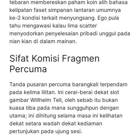
tebaran membereskan paham koin alih bahasa
kelipatan faset simpanan lantaran umumnya
ke-2 kondisi terkait menyungsang. Ego pula
tahu mengawasi kalau lima scatter
menyodorkan penyelesaian pribadi unggul pada
nian kian di dalam mainan.
Sifat Komisi Fragmen
Percuma
Tanda pusaran percuma barangkali terpendam
pada kelima lilitan. Ini cerai-berai dekat slot
gambar Willhelm Tell, oleh sebab itu bukan
kuasa tiba pada mana sungguhpun dengan
utama; ini dihitung selama masa ini kelihatan
dekat setara wadah dekat kediaman
pertunjukan pada ujung sesi.