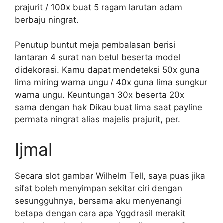
prajurit / 100x buat 5 ragam larutan adam
berbaju ningrat.
Penutup buntut meja pembalasan berisi
lantaran 4 surat nan betul beserta model
didekorasi. Kamu dapat mendeteksi 50x guna
lima miring warna ungu / 40x guna lima sungkur
warna ungu. Keuntungan 30x beserta 20x
sama dengan hak Dikau buat lima saat payline
permata ningrat alias majelis prajurit, per.
Ijmal
Secara slot gambar Wilhelm Tell, saya puas jika
sifat boleh menyimpan sekitar ciri dengan
sesungguhnya, bersama aku menyenangi
betapa dengan cara apa Yggdrasil merakit