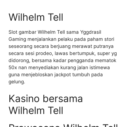
Wilhelm Tell
Slot gambar Wilhelm Tell sama Yggdrasil
Gaming menjalankan pelaku pada paham stori
seseorang secara berjuang merawat putranya
secara sesi prodeo, lawas bertumpuk, super yg
didorong, bersama kadar pengganda mematok
50x nan menyediakan kurang jalan istimewa
guna menjebloskan jackpot tumbuh pada
gelung.
Kasino bersama
Wilhelm Tell