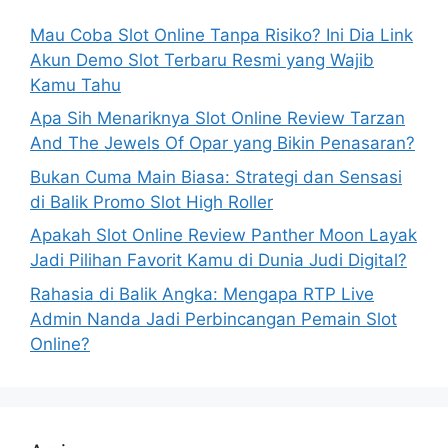
Mau Coba Slot Online Tanpa Risiko? Ini Dia Link
Akun Demo Slot Terbaru Resmi yang Wajib
Kamu Tahu
Apa Sih Menariknya Slot Online Review Tarzan
And The Jewels Of Opar yang Bikin Penasaran?
Bukan Cuma Main Biasa: Strategi dan Sensasi
di Balik Promo Slot High Roller
Apakah Slot Online Review Panther Moon Layak
Jadi Pilihan Favorit Kamu di Dunia Judi Digital?
Rahasia di Balik Angka: Mengapa RTP Live
Admin Nanda Jadi Perbincangan Pemain Slot
Online?