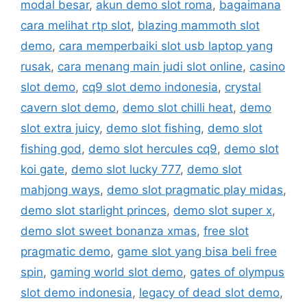
modal besar
,
akun demo slot roma
,
bagaimana
cara melihat rtp slot
,
blazing mammoth slot
demo
,
cara memperbaiki slot usb laptop yang
rusak
,
cara menang main judi slot online
,
casino
slot demo
,
cq9 slot demo indonesia
,
crystal
cavern slot demo
,
demo slot chilli heat
,
demo
slot extra juicy
,
demo slot fishing
,
demo slot
fishing god
,
demo slot hercules cq9
,
demo slot
koi gate
,
demo slot lucky 777
,
demo slot
mahjong ways
,
demo slot pragmatic play midas
,
demo slot starlight princes
,
demo slot super x
,
demo slot sweet bonanza xmas
,
free slot
pragmatic demo
,
game slot yang bisa beli free
spin
,
gaming world slot demo
,
gates of olympus
slot demo indonesia
,
legacy of dead slot demo
,