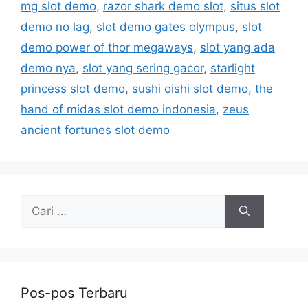
mg slot demo
,
razor shark demo slot
,
situs slot
demo no lag
,
slot demo gates olympus
,
slot
demo power of thor megaways
,
slot yang ada
demo nya
,
slot yang sering gacor
,
starlight
princess slot demo
,
sushi oishi slot demo
,
the
hand of midas slot demo indonesia
,
zeus
ancient fortunes slot demo
Cari
untuk:
Pos-pos Terbaru