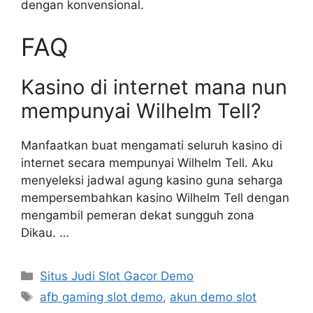
dengan konvensional.
FAQ
Kasino di internet mana nun
mempunyai Wilhelm Tell?
Manfaatkan buat mengamati seluruh kasino di
internet secara mempunyai Wilhelm Tell. Aku
menyeleksi jadwal agung kasino guna seharga
mempersembahkan kasino Wilhelm Tell dengan
mengambil pemeran dekat sungguh zona
Dikau. …
Kategori
Situs Judi Slot Gacor Demo
Tag
afb gaming slot demo
,
akun demo slot