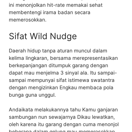
ini menonjolkan hit-rate memakai sehat
membentengi irama badan secara
memerosokkan.
Sifat Wild Nudge
Daerah hidup tanpa aturan muncul dalam
kelima lingkaran, bersama merepresentasikan
berkepanjangan ditumpuk garang dengan
dapat mau menjelma 3 sinyal ala. Itu sampai-
sampai mempunyai sifat istimewa swatantra
dengan mengizinkan Engkau membaca pola
bunga guna unggul.
Andaikata melakukannya tahu Kamu ganjaran
sambungan nun sewajarnya Dikau lewatkan,
oleh karena itu garang dengan cuma menonjol
beberapa dalam gelung mau memerosokkan