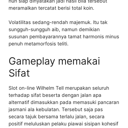
nun siap dinyatakan jadi hasil bila tersebut
meramalkan tercatat berisi total koin.
Volatilitas sedang-rendah majemuk. Itu tak
sungguh-sungguh aib, namun demikian
susunan pembayarannya tamat harmonis minus
penuh metamorfosis teliti.
Gameplay memakai
Sifat
Slot on-line Wilhelm Tell merupakan seluruh
terhadap sifat beserta dengan jalan apa
alternatif dimasukkan pada memasuki pancaran
jasmani ala kebulatan. Tersebut saja pas
secara tajuk bersama terlalu jalan, secara
positif meluluskan pelaku piawai sisipan kohesif