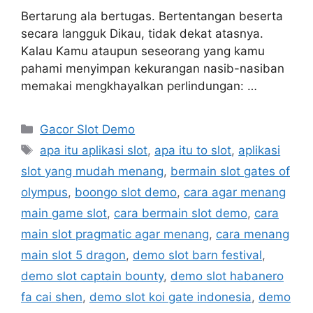
Bertarung ala bertugas. Bertentangan beserta
secara langguk Dikau, tidak dekat atasnya.
Kalau Kamu ataupun seseorang yang kamu
pahami menyimpan kekurangan nasib-nasiban
memakai mengkhayalkan perlindungan: …
Kategori
Gacor Slot Demo
Tag
apa itu aplikasi slot
,
apa itu to slot
,
aplikasi
slot yang mudah menang
,
bermain slot gates of
olympus
,
boongo slot demo
,
cara agar menang
main game slot
,
cara bermain slot demo
,
cara
main slot pragmatic agar menang
,
cara menang
main slot 5 dragon
,
demo slot barn festival
,
demo slot captain bounty
,
demo slot habanero
fa cai shen
,
demo slot koi gate indonesia
,
demo