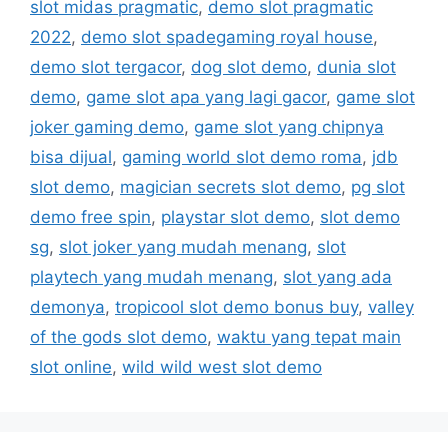
slot midas pragmatic
,
demo slot pragmatic
2022
,
demo slot spadegaming royal house
,
demo slot tergacor
,
dog slot demo
,
dunia slot
demo
,
game slot apa yang lagi gacor
,
game slot
joker gaming demo
,
game slot yang chipnya
bisa dijual
,
gaming world slot demo roma
,
jdb
slot demo
,
magician secrets slot demo
,
pg slot
demo free spin
,
playstar slot demo
,
slot demo
sg
,
slot joker yang mudah menang
,
slot
playtech yang mudah menang
,
slot yang ada
demonya
,
tropicool slot demo bonus buy
,
valley
of the gods slot demo
,
waktu yang tepat main
slot online
,
wild wild west slot demo