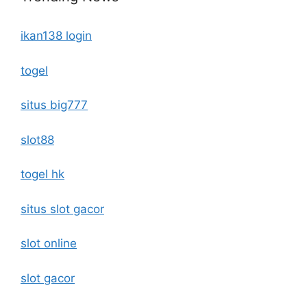
ikan138 login
togel
situs big777
slot88
togel hk
situs slot gacor
slot online
slot gacor