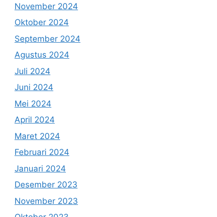
November 2024
Oktober 2024
September 2024
Agustus 2024
Juli 2024
Juni 2024
Mei 2024
April 2024
Maret 2024
Februari 2024
Januari 2024
Desember 2023
November 2023