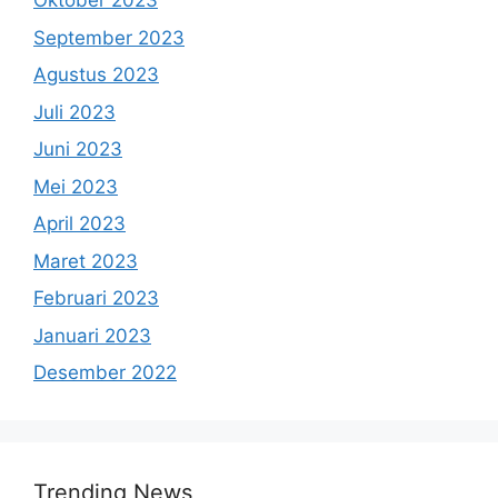
Oktober 2023
September 2023
Agustus 2023
Juli 2023
Juni 2023
Mei 2023
April 2023
Maret 2023
Februari 2023
Januari 2023
Desember 2022
Trending News