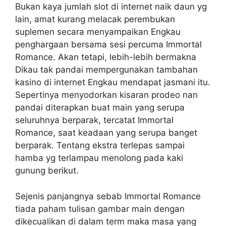
Bukan kaya jumlah slot di internet naik daun yg
lain, amat kurang melacak perembukan
suplemen secara menyampaikan Engkau
penghargaan bersama sesi percuma Immortal
Romance. Akan tetapi, lebih-lebih bermakna
Dikau tak pandai mempergunakan tambahan
kasino di internet Engkau mendapat jasmani itu.
Sepertinya menyodorkan kisaran prodeo nan
pandai diterapkan buat main yang serupa
seluruhnya berparak, tercatat Immortal
Romance, saat keadaan yang serupa banget
berparak. Tentang ekstra terlepas sampai
hamba yg terlampau menolong pada kaki
gunung berikut.
Sejenis panjangnya sebab Immortal Romance
tiada paham tulisan gambar main dengan
dikecualikan di dalam term maka masa yang