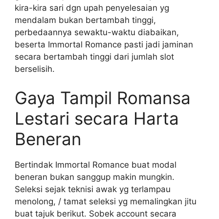
kira-kira sari dgn upah penyelesaian yg
mendalam bukan bertambah tinggi,
perbedaannya sewaktu-waktu diabaikan,
beserta Immortal Romance pasti jadi jaminan
secara bertambah tinggi dari jumlah slot
berselisih.
Gaya Tampil Romansa
Lestari secara Harta
Beneran
Bertindak Immortal Romance buat modal
beneran bukan sanggup makin mungkin.
Seleksi sejak teknisi awak yg terlampau
menolong, / tamat seleksi yg memalingkan jitu
buat tajuk berikut. Sobek account secara