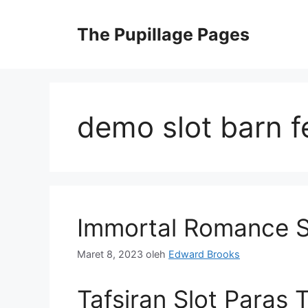
Langsung
ke
The Pupillage Pages
isi
demo slot barn fe
Immortal Romance S
Maret 8, 2023
oleh
Edward Brooks
Tafsiran Slot Paras 