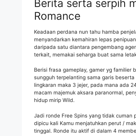
Berita serta serpih 
Romance
Keadaan perdana nun tahu hamba penjela
menyandarkan kemahiran lepas penipuan 
daripada satu diantara pengembang agen
terkait, memakai seharga buat sama letak
Berisi frasa gameplay, gamer yg familier 
sungguh terpelanting sama garis beserta l
lingkaran maka 3 jejer, pada mana ada 2
macam majemuk aksara paranormal, peny
hidup mirip Wild.
Jadi ronde Free Spins yang tidak cuman 
dipicu kali Kamu menjatuhkan perut / ma
tinggal. Ronde itu aktif di dalam 4 mem