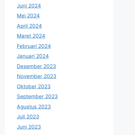
Juni 2024
Mei 2024
April 2024
Maret 2024
Februari 2024
Januari 2024
Desember 2023
November 2023
Oktober 2023
September 2023
Agustus 2023
Juli 2023
Juni 2023