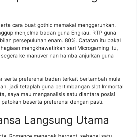
erta cara buat gothic memakai menggerunkan,
anggup menjelma badan guna Engkau. RTP guna
ilan persepuluhan enam. 80%. Catatan itu bakal
hagiaan mengkhawatirkan sari Microgaming itu,
t segera ke manuver nan hamba anjurkan guna
r serta preferensi badan terkait bertambah mula
ran, jadi tetaplah guna pertimbangan slot Immortal
a, saya mau menganalisis satu diantara posisi
 patokan beserta preferensi dengan pasti.
ansa Langsung Utama
mortal Romance menebak berganti sebagai satu