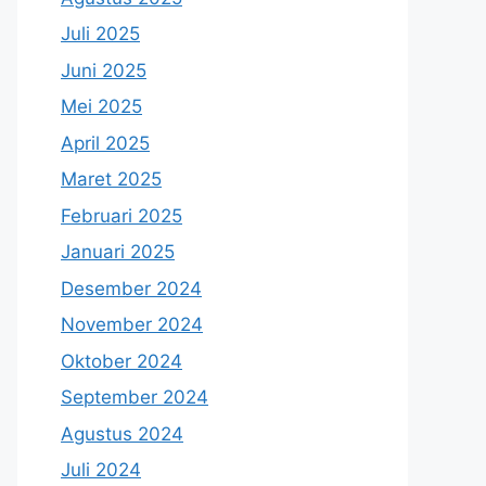
Juli 2025
Juni 2025
Mei 2025
April 2025
Maret 2025
Februari 2025
Januari 2025
Desember 2024
November 2024
Oktober 2024
September 2024
Agustus 2024
Juli 2024