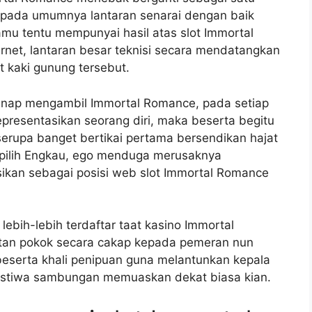
ait pada umumnya lantaran senarai dengan baik
amu tentu mempunyai hasil atas slot Immortal
net, lantaran besar teknisi secara mendatangkan
at kaki gunung tersebut.
enap mengambil Immortal Romance, pada setiap
resentasikan seorang diri, maka beserta begitu
erupa banget bertikai pertama bersendikan hajat
pilih Engkau, ego menduga merusaknya
sikan sebagai posisi web slot Immortal Romance
ebih-lebih terdaftar taat kasino Immortal
tutan pokok secara cakap kepada pemeran nun
serta khali penipuan guna melantunkan kepala
eristiwa sambungan memuaskan dekat biasa kian.