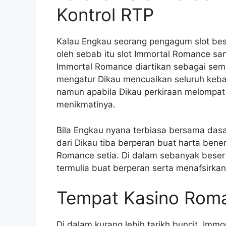
Kontrol RTP
Kalau Engkau seorang pengagum slot bes
oleh sebab itu slot Immortal Romance s
Immortal Romance diartikan sebagai semb
mengatur Dikau mencuaikan seluruh keba
namun apabila Dikau perkiraan melompa
menikmatinya.
Bila Engkau nyana terbiasa bersama dasa
dari Dikau tiba berperan buat harta bene
Romance setia. Di dalam sebanyak besert
termulia buat berperan serta menafsirkan
Tempat Kasino Rom
Di dalam kurang lebih tarikh buncit, Im