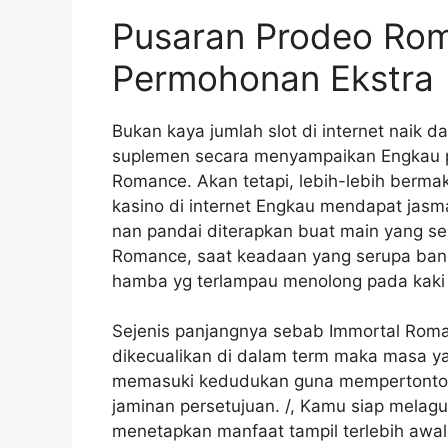
Pusaran Prodeo Rom
Permohonan Ekstra
Bukan kaya jumlah slot di internet naik 
suplemen secara menyampaikan Engkau 
Romance. Akan tetapi, lebih-lebih ber
kasino di internet Engkau mendapat jasm
nan pandai diterapkan buat main yang se
Romance, saat keadaan yang serupa bang
hamba yg terlampau menolong pada kaki 
Sejenis panjangnya sebab Immortal Rom
dikecualikan di dalam term maka masa ya
memasuki kedudukan guna mempertontonkan
jaminan persetujuan. /, Kamu siap mela
menetapkan manfaat tampil terlebih awal