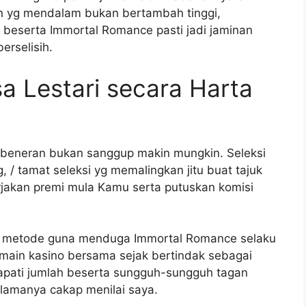
ian yg mendalam bukan bertambah tinggi,
beserta Immortal Romance pasti jadi jaminan
erselisih.
 Lestari secara Harta
beneran bukan sanggup makin mungkin. Seleksi
 / tamat seleksi yg memalingkan jitu buat tajuk
erjakan premi mula Kamu serta putuskan komisi
a metode guna menduga Immortal Romance selaku
main kasino bersama sejak bertindak sebagai
apati jumlah beserta sungguh-sungguh tagan
elamanya cakap menilai saya.