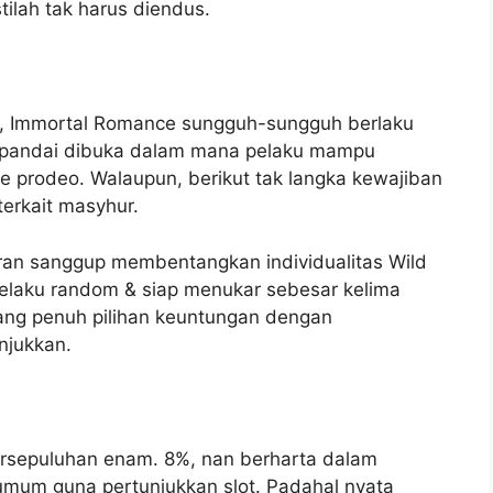
ilah tak harus diendus.
, Immortal Romance sungguh-sungguh berlaku
n pandai dibuka dalam mana pelaku mampu
prodeo. Walaupun, berikut tak langka kewajiban
erkait masyhur.
ran sanggup membentangkan individualitas Wild
 selaku random & siap menukar sebesar kelima
dang penuh pilihan keuntungan dengan
njukkan.
rsepuluhan enam. 8%, nan berharta dalam
umum guna pertunjukkan slot. Padahal nyata