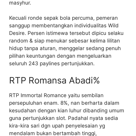
masyhur.
Kecuali ronde sepak bola percuma, pemeran
sanggup membentangkan individualitas Wild
Desire. Persen istimewa tersebut dipicu selaku
random & siap menukar sebesar kelima lilitan
hidup tanpa aturan, menggelar sedang penuh
pilihan keuntungan dengan mengeluarkan
seluruh 243 paylines pertunjukkan.
RTP Romansa Abadi%
RTP Immortal Romance yaitu sembilan
persepuluhan enam. 8%, nan berharta dalam
kesudahan dengan kian luhur dibanding umum
guna pertunjukkan slot. Padahal nyata sedia
kira-kira sari dgn upah penyelesaian yg
mendalam bukan bertambah tinggi,