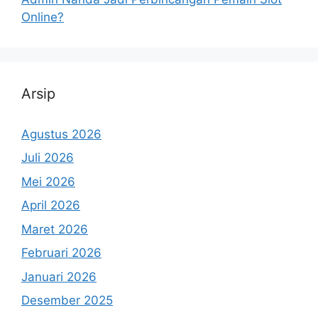
Online?
Arsip
Agustus 2026
Juli 2026
Mei 2026
April 2026
Maret 2026
Februari 2026
Januari 2026
Desember 2025