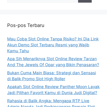
Pos-pos Terbaru
Mau Coba Slot Online Tanpa Risiko? Ini Dia Link
Akun Demo Slot Terbaru Resmi yang Wajib
Kamu Tahu
Apa Sih Menariknya Slot Online Review Tarzan
And The Jewels Of Opar yang Bikin Penasaran?
Bukan Cuma Main Biasa: Strategi dan Sensasi
di Balik Promo Slot High Roller
Apakah Slot Online Review Panther Moon Layak
Jadi Pilihan Favorit Kamu di Dunia Judi Digital?
Rahasia di Balik Angka: Mengapa RTP Live
Admin Nanda Jadi Perbincangan Pemain Slot