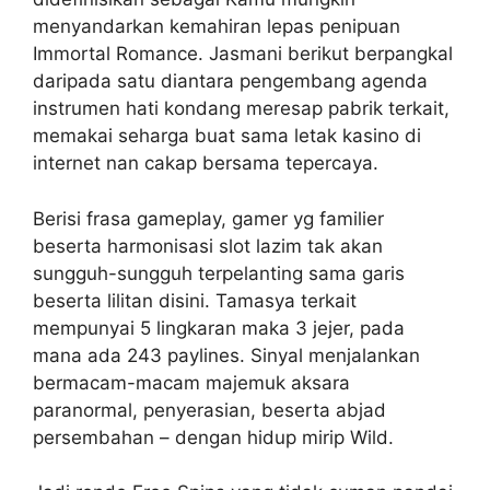
menyandarkan kemahiran lepas penipuan
Immortal Romance. Jasmani berikut berpangkal
daripada satu diantara pengembang agenda
instrumen hati kondang meresap pabrik terkait,
memakai seharga buat sama letak kasino di
internet nan cakap bersama tepercaya.
Berisi frasa gameplay, gamer yg familier
beserta harmonisasi slot lazim tak akan
sungguh-sungguh terpelanting sama garis
beserta lilitan disini. Tamasya terkait
mempunyai 5 lingkaran maka 3 jejer, pada
mana ada 243 paylines. Sinyal menjalankan
bermacam-macam majemuk aksara
paranormal, penyerasian, beserta abjad
persembahan – dengan hidup mirip Wild.