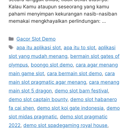
Kalau Kamu ataupun seseorang yang kamu
pahami menyimpan kekurangan nasib-nasiban
memakai mengkhayalkan perlindungan: …
Kategori
Gacor Slot Demo
Tag
apa itu aplikasi slot
,
apa itu to slot
,
aplikasi
slot yang mudah menang
,
bermain slot gates of
olympus
,
boongo slot demo
,
cara agar menang
main game slot
,
cara bermain slot demo
,
cara
main slot pragmatic agar menang
,
cara menang
main slot 5 dragon
,
demo slot barn festival
,
demo slot captain bounty
,
demo slot habanero
fa cai shen
,
demo slot koi gate indonesia
,
demo
slot midas pragmatic
,
demo slot pragmatic
2022
,
demo slot spadegaming royal house
,