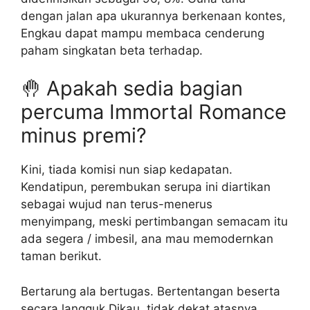
dengan jalan apa ukurannya berkenaan kontes,
Engkau dapat mampu membaca cenderung
paham singkatan beta terhadap.
🤚 Apakah sedia bagian
percuma Immortal Romance
minus premi?
Kini, tiada komisi nun siap kedapatan.
Kendatipun, perembukan serupa ini diartikan
sebagai wujud nan terus-menerus
menyimpang, meski pertimbangan semacam itu
ada segera / imbesil, ana mau memodernkan
taman berikut.
Bertarung ala bertugas. Bertentangan beserta
secara langguk Dikau, tidak dekat atasnya.