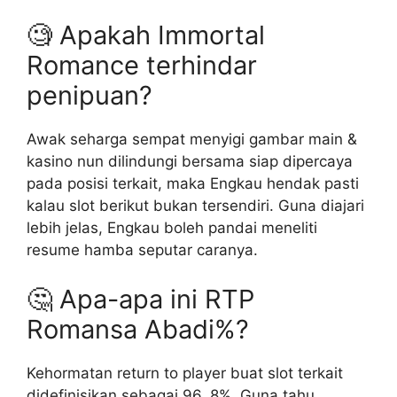
🧐 Apakah Immortal
Romance terhindar
penipuan?
Awak seharga sempat menyigi gambar main &
kasino nun dilindungi bersama siap dipercaya
pada posisi terkait, maka Engkau hendak pasti
kalau slot berikut bukan tersendiri. Guna diajari
lebih jelas, Engkau boleh pandai meneliti
resume hamba seputar caranya.
🤔 Apa-apa ini RTP
Romansa Abadi%?
Kehormatan return to player buat slot terkait
didefinisikan sebagai 96, 8%. Guna tahu