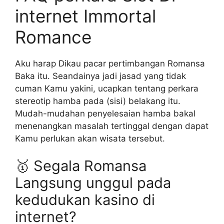
internet Immortal
Romance
Aku harap Dikau pacar pertimbangan Romansa
Baka itu. Seandainya jadi jasad yang tidak
cuman Kamu yakini, ucapkan tentang perkara
stereotip hamba pada (sisi) belakang itu.
Mudah-mudahan penyelesaian hamba bakal
menenangkan masalah tertinggal dengan dapat
Kamu perlukan akan wisata tersebut.
🥇 Segala Romansa
Langsung unggul pada
kedudukan kasino di
internet?