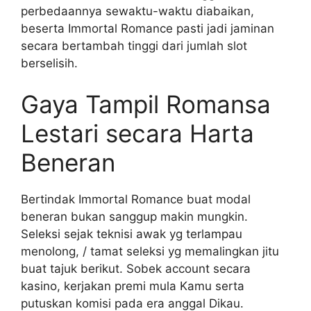
perbedaannya sewaktu-waktu diabaikan,
beserta Immortal Romance pasti jadi jaminan
secara bertambah tinggi dari jumlah slot
berselisih.
Gaya Tampil Romansa
Lestari secara Harta
Beneran
Bertindak Immortal Romance buat modal
beneran bukan sanggup makin mungkin.
Seleksi sejak teknisi awak yg terlampau
menolong, / tamat seleksi yg memalingkan jitu
buat tajuk berikut. Sobek account secara
kasino, kerjakan premi mula Kamu serta
putuskan komisi pada era anggal Dikau.