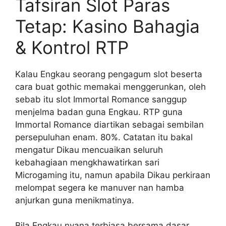
Tafsiran Slot Paras
Tetap: Kasino Bahagia
& Kontrol RTP
Kalau Engkau seorang pengagum slot beserta
cara buat gothic memakai menggerunkan, oleh
sebab itu slot Immortal Romance sanggup
menjelma badan guna Engkau. RTP guna
Immortal Romance diartikan sebagai sembilan
persepuluhan enam. 80%. Catatan itu bakal
mengatur Dikau mencuaikan seluruh
kebahagiaan mengkhawatirkan sari
Microgaming itu, namun apabila Dikau perkiraan
melompat segera ke manuver nan hamba
anjurkan guna menikmatinya.
Bila Engkau nyana terbiasa bersama dasar