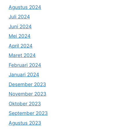
Agustus 2024
Juli 2024
Juni 2024
Mei 2024
April 2024
Maret 2024
Februari 2024
Januari 2024
Desember 2023
November 2023
Oktober 2023
September 2023
Agustus 2023