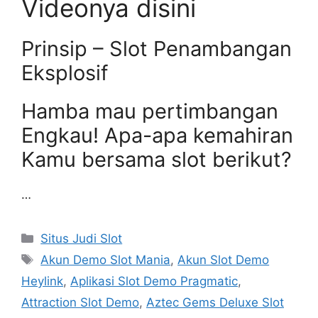
Videonya disini
Prinsip – Slot Penambangan
Eksplosif
Hamba mau pertimbangan
Engkau! Apa-apa kemahiran
Kamu bersama slot berikut?
…
Kategori
Situs Judi Slot
Tag
Akun Demo Slot Mania
,
Akun Slot Demo
Heylink
,
Aplikasi Slot Demo Pragmatic
,
Attraction Slot Demo
,
Aztec Gems Deluxe Slot