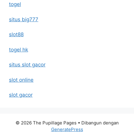
togel
situs big777
slot88
togel hk
situs slot gacor
slot online
slot gacor
© 2026 The Pupillage Pages
• Dibangun dengan
GeneratePress