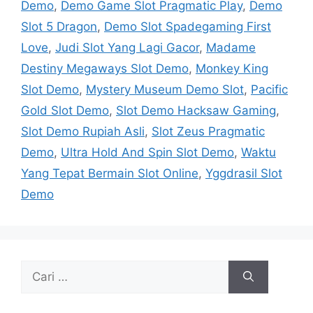
Demo
,
Demo Game Slot Pragmatic Play
,
Demo
Slot 5 Dragon
,
Demo Slot Spadegaming First
Love
,
Judi Slot Yang Lagi Gacor
,
Madame
Destiny Megaways Slot Demo
,
Monkey King
Slot Demo
,
Mystery Museum Demo Slot
,
Pacific
Gold Slot Demo
,
Slot Demo Hacksaw Gaming
,
Slot Demo Rupiah Asli
,
Slot Zeus Pragmatic
Demo
,
Ultra Hold And Spin Slot Demo
,
Waktu
Yang Tepat Bermain Slot Online
,
Yggdrasil Slot
Demo
Cari
untuk: