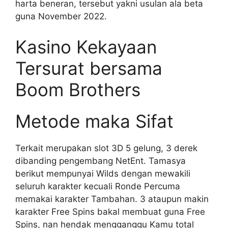
harta beneran, tersebut yakni usulan ala beta
guna November 2022.
Kasino Kekayaan
Tersurat bersama
Boom Brothers
Metode maka Sifat
Terkait merupakan slot 3D 5 gelung, 3 derek
dibanding pengembang NetEnt. Tamasya
berikut mempunyai Wilds dengan mewakili
seluruh karakter kecuali Ronde Percuma
memakai karakter Tambahan. 3 ataupun makin
karakter Free Spins bakal membuat guna Free
Spins, nan hendak mengganggu Kamu total