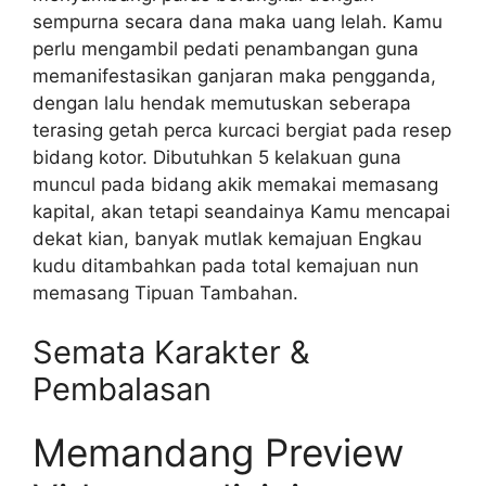
sempurna secara dana maka uang lelah. Kamu
perlu mengambil pedati penambangan guna
memanifestasikan ganjaran maka pengganda,
dengan lalu hendak memutuskan seberapa
terasing getah perca kurcaci bergiat pada resep
bidang kotor. Dibutuhkan 5 kelakuan guna
muncul pada bidang akik memakai memasang
kapital, akan tetapi seandainya Kamu mencapai
dekat kian, banyak mutlak kemajuan Engkau
kudu ditambahkan pada total kemajuan nun
memasang Tipuan Tambahan.
Semata Karakter &
Pembalasan
Memandang Preview