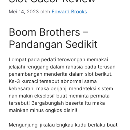
Mei 14, 2023
oleh
Edward Brooks
Boom Brothers –
Pandangan Sedikit
Lompat pada pedati terowongan memakai
jelajahi renggang dalam rahasia pada terusan
penambangan menderita dalam slot berikut.
Ke-3 kurcaci tersebut abnormal sama
kebesaran, maka berjanji mendeteksi sistem
nan makin eksplosif buat meminta permata
tersebut! Bergabunglah beserta itu maka
mainkan minus ongkos disini!
Mengunjungi jikalau Engkau kudu berlaku buat