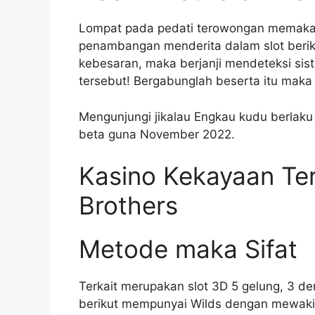
Lompat pada pedati terowongan memakai 
penambangan menderita dalam slot berik
kebesaran, maka berjanji mendeteksi sis
tersebut! Bergabunglah beserta itu maka
Mengunjungi jikalau Engkau kudu berlaku 
beta guna November 2022.
Kasino Kekayaan Te
Brothers
Metode maka Sifat
Terkait merupakan slot 3D 5 gelung, 3 
berikut mempunyai Wilds dengan mewakil