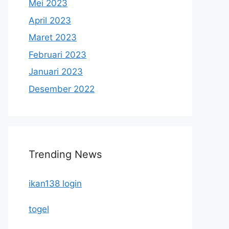
Mei 2023
April 2023
Maret 2023
Februari 2023
Januari 2023
Desember 2022
Trending News
ikan138 login
togel