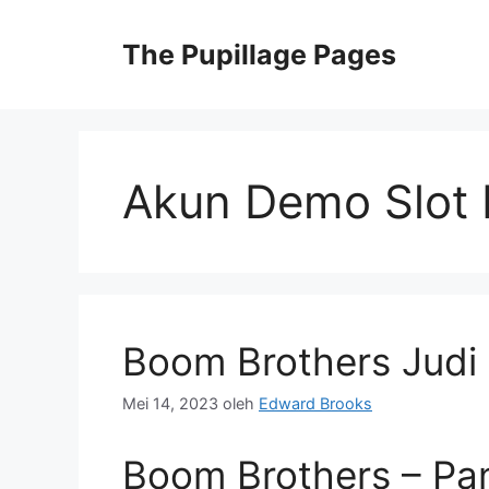
Langsung
ke
The Pupillage Pages
isi
Akun Demo Slot
Boom Brothers Judi 
Mei 14, 2023
oleh
Edward Brooks
Boom Brothers – Pa