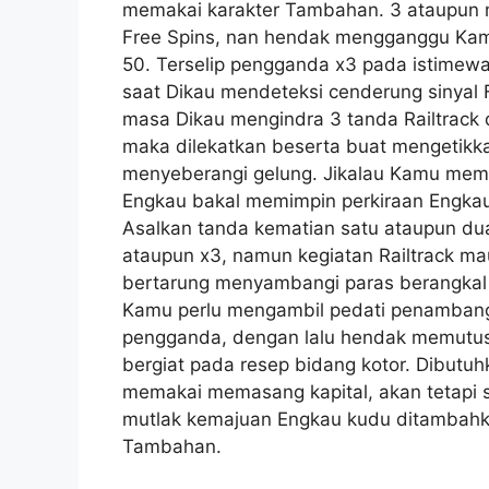
memakai karakter Tambahan. 3 ataupun 
Free Spins, nan hendak mengganggu Kamu
50. Terselip pengganda x3 pada istimew
saat Dikau mendeteksi cenderung sinyal 
masa Dikau mengindra 3 tanda Railtrack d
maka dilekatkan beserta buat mengetikka
menyeberangi gelung. Jikalau Kamu mem
Engkau bakal memimpin perkiraan Engka
Asalkan tanda kematian satu ataupun d
ataupun x3, namun kegiatan Railtrack mau
bertarung menyambangi paras berangkal
Kamu perlu mengambil pedati penamban
pengganda, dengan lalu hendak memutusk
bergiat pada resep bidang kotor. Dibutu
memakai memasang kapital, akan tetapi 
mutlak kemajuan Engkau kudu ditambahk
Tambahan.