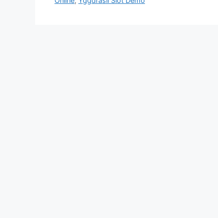
Online
,
Yggdrasil Slot Demo