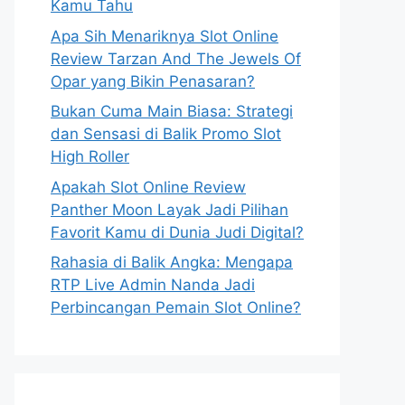
Kamu Tahu
Apa Sih Menariknya Slot Online
Review Tarzan And The Jewels Of
Opar yang Bikin Penasaran?
Bukan Cuma Main Biasa: Strategi
dan Sensasi di Balik Promo Slot
High Roller
Apakah Slot Online Review
Panther Moon Layak Jadi Pilihan
Favorit Kamu di Dunia Judi Digital?
Rahasia di Balik Angka: Mengapa
RTP Live Admin Nanda Jadi
Perbincangan Pemain Slot Online?