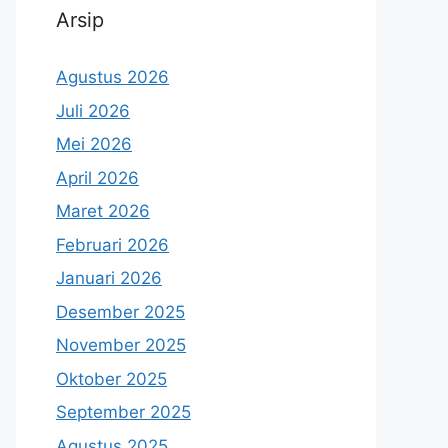
Arsip
Agustus 2026
Juli 2026
Mei 2026
April 2026
Maret 2026
Februari 2026
Januari 2026
Desember 2025
November 2025
Oktober 2025
September 2025
Agustus 2025