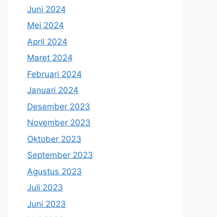
Juni 2024
Mei 2024
April 2024
Maret 2024
Februari 2024
Januari 2024
Desember 2023
November 2023
Oktober 2023
September 2023
Agustus 2023
Juli 2023
Juni 2023