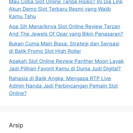
Mau Coba Slot Online Tanpa Risiko? Ini Dia Link
Akun Demo Slot Terbaru Resmi yang Wajib
Kamu Tahu
Apa Sih Menariknya Slot Online Review Tarzan
And The Jewels Of Opar yang Bikin Penasaran?
Bukan Cuma Main Biasa: Strategi dan Sensasi
di Balik Promo Slot High Roller
Apakah Slot Online Review Panther Moon Layak
Jadi Pilihan Favorit Kamu di Dunia Judi Digital?
Rahasia di Balik Angka: Mengapa RTP Live
Admin Nanda Jadi Perbincangan Pemain Slot
Online?
Arsip