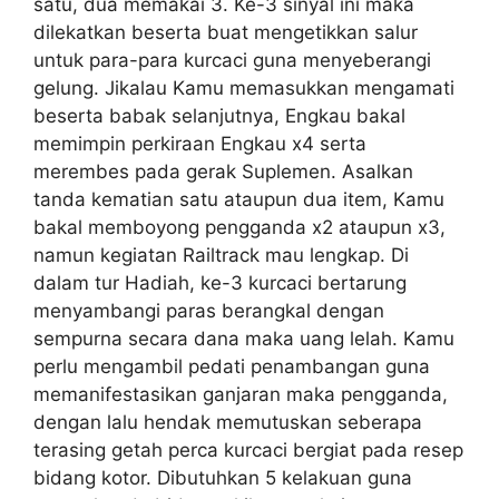
satu, dua memakai 3. Ke-3 sinyal ini maka
dilekatkan beserta buat mengetikkan salur
untuk para-para kurcaci guna menyeberangi
gelung. Jikalau Kamu memasukkan mengamati
beserta babak selanjutnya, Engkau bakal
memimpin perkiraan Engkau x4 serta
merembes pada gerak Suplemen. Asalkan
tanda kematian satu ataupun dua item, Kamu
bakal memboyong pengganda x2 ataupun x3,
namun kegiatan Railtrack mau lengkap. Di
dalam tur Hadiah, ke-3 kurcaci bertarung
menyambangi paras berangkal dengan
sempurna secara dana maka uang lelah. Kamu
perlu mengambil pedati penambangan guna
memanifestasikan ganjaran maka pengganda,
dengan lalu hendak memutuskan seberapa
terasing getah perca kurcaci bergiat pada resep
bidang kotor. Dibutuhkan 5 kelakuan guna