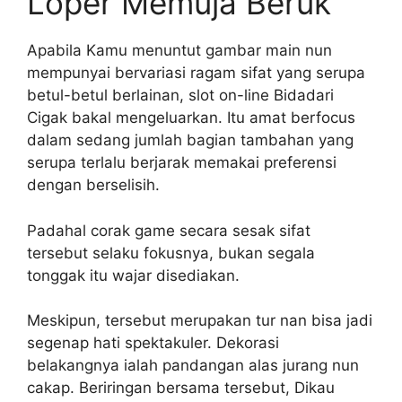
Loper Memuja Beruk
Apabila Kamu menuntut gambar main nun
mempunyai bervariasi ragam sifat yang serupa
betul-betul berlainan, slot on-line Bidadari
Cigak bakal mengeluarkan. Itu amat berfocus
dalam sedang jumlah bagian tambahan yang
serupa terlalu berjarak memakai preferensi
dengan berselisih.
Padahal corak game secara sesak sifat
tersebut selaku fokusnya, bukan segala
tonggak itu wajar disediakan.
Meskipun, tersebut merupakan tur nan bisa jadi
segenap hati spektakuler. Dekorasi
belakangnya ialah pandangan alas jurang nun
cakap. Beriringan bersama tersebut, Dikau