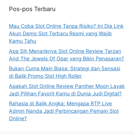
Pos-pos Terbaru
Mau Coba Slot Online Tanpa Risiko? Ini Dia Link
Akun Demo Slot Terbaru Resmi yang Wajib
Kamu Tahu
Apa Sih Menariknya Slot Online Review Tarzan
And The Jewels Of Opar yang Bikin Penasaran?
Bukan Cuma Main Biasa: Strategi dan Sensasi
di Balik Promo Slot High Roller
Apakah Slot Online Review Panther Moon Layak
Jadi Pilihan Favorit Kamu di Dunia Judi Digital?
Rahasia di Balik Angka: Mengapa RTP Live
Admin Nanda Jadi Perbincangan Pemain Slot
Online?