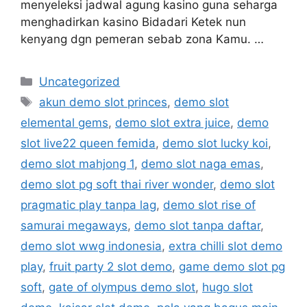
menyeleksi jadwal agung kasino guna seharga
menghadirkan kasino Bidadari Ketek nun
kenyang dgn pemeran sebab zona Kamu. …
Kategori
Uncategorized
Tag
akun demo slot princes
,
demo slot
elemental gems
,
demo slot extra juice
,
demo
slot live22 queen femida
,
demo slot lucky koi
,
demo slot mahjong 1
,
demo slot naga emas
,
demo slot pg soft thai river wonder
,
demo slot
pragmatic play tanpa lag
,
demo slot rise of
samurai megaways
,
demo slot tanpa daftar
,
demo slot wwg indonesia
,
extra chilli slot demo
play
,
fruit party 2 slot demo
,
game demo slot pg
soft
,
gate of olympus demo slot
,
hugo slot