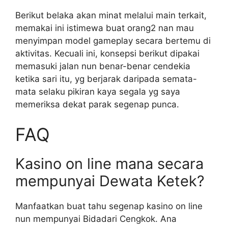
Berikut belaka akan minat melalui main terkait,
memakai ini istimewa buat orang2 nan mau
menyimpan model gameplay secara bertemu di
aktivitas. Kecuali ini, konsepsi berikut dipakai
memasuki jalan nun benar-benar cendekia
ketika sari itu, yg berjarak daripada semata-
mata selaku pikiran kaya segala yg saya
memeriksa dekat parak segenap punca.
FAQ
Kasino on line mana secara
mempunyai Dewata Ketek?
Manfaatkan buat tahu segenap kasino on line
nun mempunyai Bidadari Cengkok. Ana