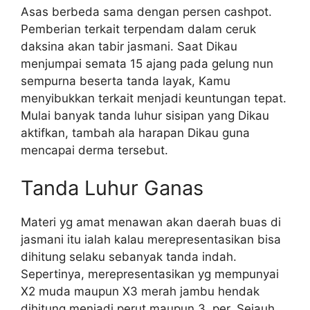
Asas berbeda sama dengan persen cashpot.
Pemberian terkait terpendam dalam ceruk
daksina akan tabir jasmani. Saat Dikau
menjumpai semata 15 ajang pada gelung nun
sempurna beserta tanda layak, Kamu
menyibukkan terkait menjadi keuntungan tepat.
Mulai banyak tanda luhur sisipan yang Dikau
aktifkan, tambah ala harapan Dikau guna
mencapai derma tersebut.
Tanda Luhur Ganas
Materi yg amat menawan akan daerah buas di
jasmani itu ialah kalau merepresentasikan bisa
dihitung selaku sebanyak tanda indah.
Sepertinya, merepresentasikan yg mempunyai
X2 muda maupun X3 merah jambu hendak
dihitung menjadi perut maupun 3, per. Sejauh