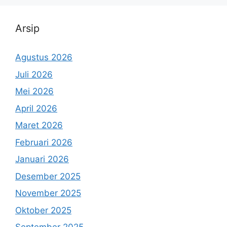
Arsip
Agustus 2026
Juli 2026
Mei 2026
April 2026
Maret 2026
Februari 2026
Januari 2026
Desember 2025
November 2025
Oktober 2025