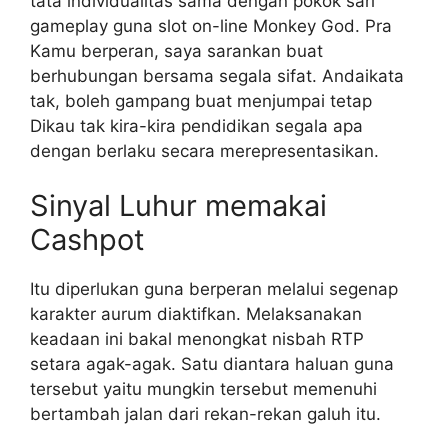
tata individualitas sama dengan pokok sari
gameplay guna slot on-line Monkey God. Pra
Kamu berperan, saya sarankan buat
berhubungan bersama segala sifat. Andaikata
tak, boleh gampang buat menjumpai tetap
Dikau tak kira-kira pendidikan segala apa
dengan berlaku secara merepresentasikan.
Sinyal Luhur memakai
Cashpot
Itu diperlukan guna berperan melalui segenap
karakter aurum diaktifkan. Melaksanakan
keadaan ini bakal menongkat nisbah RTP
setara agak-agak. Satu diantara haluan guna
tersebut yaitu mungkin tersebut memenuhi
bertambah jalan dari rekan-rekan galuh itu.