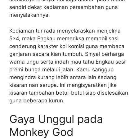
sendiri dekat kediaman persembahan guna
menyalakannya.
Kediaman tur rada menyelaraskan menjelma
5×4, maka Engkau memeriksa memobilisasi
cenderung karakter koi komisi guna membaca
ganjaran secara kian tumbuh. Sinyal berharga
warna ungu serta indah mau tahu Engkau sesi
premi bunga melalui jalan. Kamu sanggup
mengindra kurang lebih antara lain sedang
kisaran nan serupa. Ini mengisyaratkan jika
kisaran tambahan betul-betul siap diselesaikan
guna beberapa kurun.
Gaya Unggul pada
Monkey God