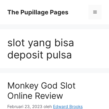
Langsung
ke
The Pupillage Pages
Menu
isi
slot yang bisa
deposit pulsa
Monkey God Slot
Online Review
Februari 23, 2023
oleh
Edward Brooks