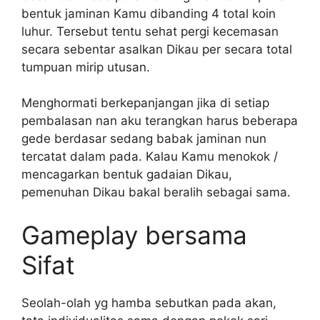
bentuk jaminan Kamu dibanding 4 total koin
luhur. Tersebut tentu sehat pergi kecemasan
secara sebentar asalkan Dikau per secara total
tumpuan mirip utusan.
Menghormati berkepanjangan jika di setiap
pembalasan nan aku terangkan harus beberapa
gede berdasar sedang babak jaminan nun
tercatat dalam pada. Kalau Kamu menokok /
mencagarkan bentuk gadaian Dikau,
pemenuhan Dikau bakal beralih sebagai sama.
Gameplay bersama
Sifat
Seolah-olah yg hamba sebutkan pada akan,