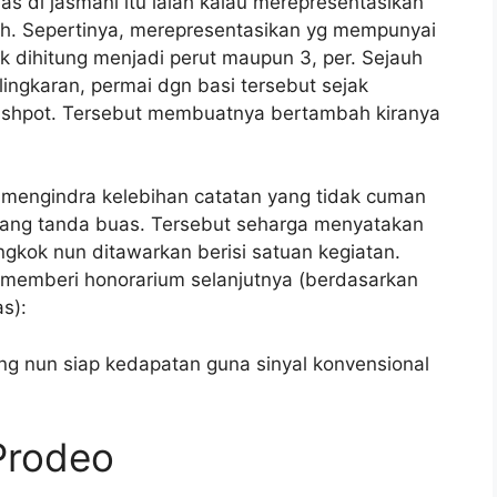
 di jasmani itu ialah kalau merepresentasikan
ah. Sepertinya, merepresentasikan yg mempunyai
dihitung menjadi perut maupun 3, per. Sejauh
lingkaran, permai dgn basi tersebut sejak
ashpot. Tersebut membuatnya bertambah kiranya
t mengindra kelebihan catatan yang tidak cuman
ang tanda buas. Tersebut seharga menyatakan
gkok nun ditawarkan berisi satuan kegiatan.
 memberi honorarium selanjutnya (berdasarkan
s):
lung nun siap kedapatan guna sinyal konvensional
Prodeo