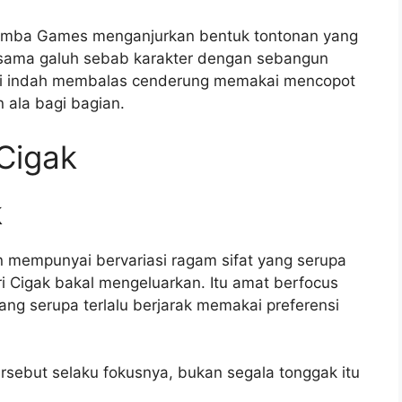
amba Games menganjurkan bentuk tontonan yang
ersama galuh sebab karakter dengan sebangun
tasi indah membalas cenderung memakai mencopot
 ala bagi bagian.
Cigak
k
mempunyai bervariasi ragam sifat yang serupa
ari Cigak bakal mengeluarkan. Itu amat berfocus
g serupa terlalu berjarak memakai preferensi
rsebut selaku fokusnya, bukan segala tonggak itu