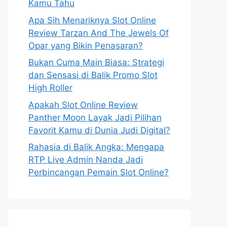
Kamu Tahu
Apa Sih Menariknya Slot Online
Review Tarzan And The Jewels Of
Opar yang Bikin Penasaran?
Bukan Cuma Main Biasa: Strategi
dan Sensasi di Balik Promo Slot
High Roller
Apakah Slot Online Review
Panther Moon Layak Jadi Pilihan
Favorit Kamu di Dunia Judi Digital?
Rahasia di Balik Angka: Mengapa
RTP Live Admin Nanda Jadi
Perbincangan Pemain Slot Online?