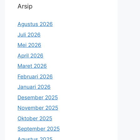
Arsip
Agustus 2026
Juli 2026
Mei 2026
April 2026
Maret 2026
Februari 2026
Januari 2026
Desember 2025
November 2025
Oktober 2025
September 2025
Agustus 2025