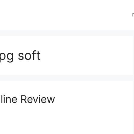
pg soft
line Review