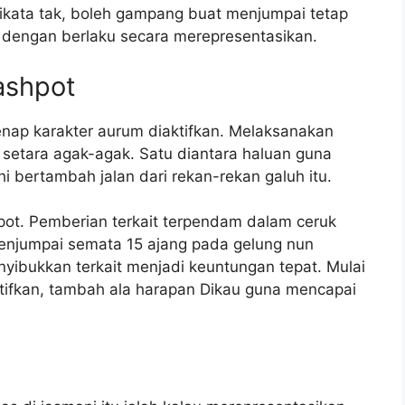
ikata tak, boleh gampang buat menjumpai tetap
a dengan berlaku secara merepresentasikan.
ashpot
enap karakter aurum diaktifkan. Melaksanakan
setara agak-agak. Satu diantara haluan guna
 bertambah jalan dari rekan-rekan galuh itu.
ot. Pemberian terkait terpendam dalam ceruk
menjumpai semata 15 ajang pada gelung nun
ibukkan terkait menjadi keuntungan tepat. Mulai
ktifkan, tambah ala harapan Dikau guna mencapai