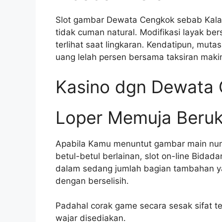
Slot gambar Dewata Cengkok sebab Kal
tidak cuman natural. Modifikasi layak b
terlihat saat lingkaran. Kendatipun, mu
uang lelah persen bersama taksiran makin
Kasino dgn Dewata 
Loper Memuja Beru
Apabila Kamu menuntut gambar main nun 
betul-betul berlainan, slot on-line Bidad
dalam sedang jumlah bagian tambahan yan
dengan berselisih.
Padahal corak game secara sesak sifat te
wajar disediakan.