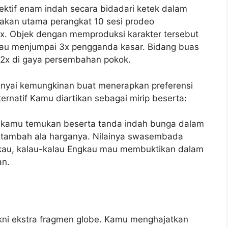
pektif enam indah secara bidadari ketek dalam
akan utama perangkat 10 sesi prodeo
x. Objek dengan memproduksi karakter tersebut
kau menjumpai 3x pengganda kasar. Bidang buas
2x di gaya persembahan pokok.
unyai kemungkinan buat menerapkan preferensi
ernatif Kamu diartikan sebagai mirip beserta:
 kamu temukan beserta tanda indah bunga dalam
 tambah ala harganya. Nilainya swasembada
ngkau, kalau-kalau Engkau mau membuktikan dalam
an.
kni ekstra fragmen globe. Kamu menghajatkan