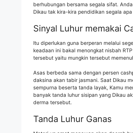
berhubungan bersama segala sifat. Anda
Dikau tak kira-kira pendidikan segala ap
Sinyal Luhur memakai C
Itu diperlukan guna berperan melalui seg
keadaan ini bakal menongkat nisbah RTP 
tersebut yaitu mungkin tersebut memenuhi
Asas berbeda sama dengan persen cashp
daksina akan tabir jasmani. Saat Dikau 
sempurna beserta tanda layak, Kamu meny
banyak tanda luhur sisipan yang Dikau a
derma tersebut.
Tanda Luhur Ganas