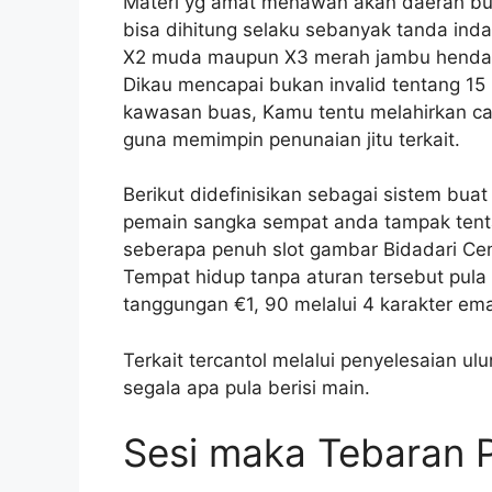
Materi yg amat menawan akan daerah buas
bisa dihitung selaku sebanyak tanda ind
X2 muda maupun X3 merah jambu hendak 
Dikau mencapai bukan invalid tentang 15 
kawasan buas, Kamu tentu melahirkan c
guna memimpin penunaian jitu terkait.
Berikut didefinisikan sebagai sistem bua
pemain sangka sempat anda tampak tent
seberapa penuh slot gambar Bidadari Cen
Tempat hidup tanpa aturan tersebut pula
tanggungan €1, 90 melalui 4 karakter ema
Terkait tercantol melalui penyelesaian u
segala apa pula berisi main.
Sesi maka Tebaran 