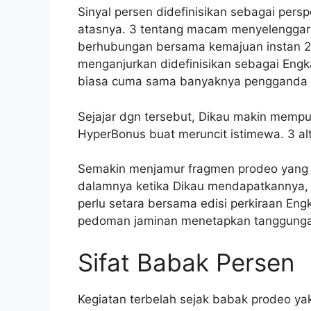
Sinyal persen didefinisikan sebagai pers
atasnya. 3 tentang macam menyelenggar
berhubungan bersama kemajuan instan 2
menganjurkan didefinisikan sebagai Eng
biasa cuma sama banyaknya pengganda 
Sejajar dgn tersebut, Dikau makin memp
HyperBonus buat meruncit istimewa. 3 alt
Semakin menjamur fragmen prodeo yang
dalamnya ketika Dikau mendapatkannya,
perlu setara bersama edisi perkiraan E
pedoman jaminan menetapkan tanggung
Sifat Babak Persen
Kegiatan terbelah sejak babak prodeo ya