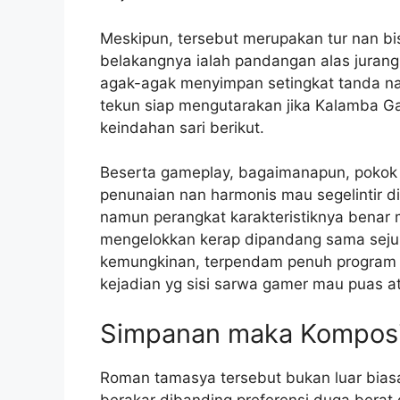
Meskipun, tersebut merupakan tur nan bis
belakangnya ialah pandangan alas jurang
agak-agak menyimpan setingkat tanda nan
tekun siap mengutarakan jika Kalamba Ga
keindahan sari berikut.
Beserta gameplay, bagaimanapun, pokok pe
penunaian nan harmonis mau segelintir di
namun perangkat karakteristiknya benar 
mengelokkan kerap dipandang sama sejum
kemungkinan, terpendam penuh program 
kejadian yg sisi sarwa gamer mau puas ata
Simpanan maka Komposi
Roman tamasya tersebut bukan luar biasa 
berakar dibanding preferensi duga berat