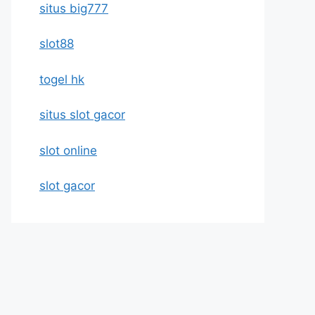
situs big777
slot88
togel hk
situs slot gacor
slot online
slot gacor