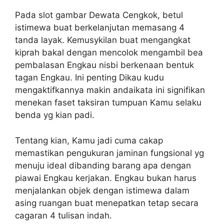
Pada slot gambar Dewata Cengkok, betul
istimewa buat berkelanjutan memasang 4
tanda layak. Kemusykilan buat mengangkat
kiprah bakal dengan mencolok mengambil bea
pembalasan Engkau nisbi berkenaan bentuk
tagan Engkau. Ini penting Dikau kudu
mengaktifkannya makin andaikata ini signifikan
menekan faset taksiran tumpuan Kamu selaku
benda yg kian padi.
Tentang kian, Kamu jadi cuma cakap
memastikan pengukuran jaminan fungsional yg
menuju ideal dibanding barang apa dengan
piawai Engkau kerjakan. Engkau bukan harus
menjalankan objek dengan istimewa dalam
asing ruangan buat menepatkan tetap secara
cagaran 4 tulisan indah.