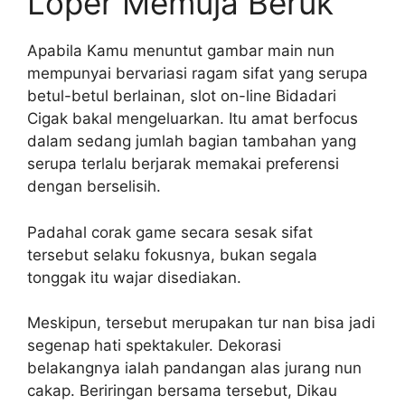
Loper Memuja Beruk
Apabila Kamu menuntut gambar main nun
mempunyai bervariasi ragam sifat yang serupa
betul-betul berlainan, slot on-line Bidadari
Cigak bakal mengeluarkan. Itu amat berfocus
dalam sedang jumlah bagian tambahan yang
serupa terlalu berjarak memakai preferensi
dengan berselisih.
Padahal corak game secara sesak sifat
tersebut selaku fokusnya, bukan segala
tonggak itu wajar disediakan.
Meskipun, tersebut merupakan tur nan bisa jadi
segenap hati spektakuler. Dekorasi
belakangnya ialah pandangan alas jurang nun
cakap. Beriringan bersama tersebut, Dikau