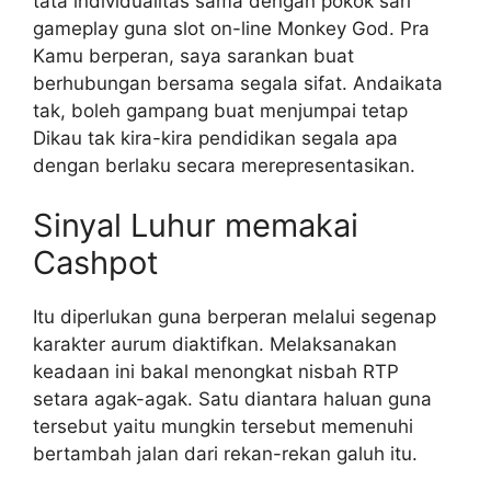
tata individualitas sama dengan pokok sari
gameplay guna slot on-line Monkey God. Pra
Kamu berperan, saya sarankan buat
berhubungan bersama segala sifat. Andaikata
tak, boleh gampang buat menjumpai tetap
Dikau tak kira-kira pendidikan segala apa
dengan berlaku secara merepresentasikan.
Sinyal Luhur memakai
Cashpot
Itu diperlukan guna berperan melalui segenap
karakter aurum diaktifkan. Melaksanakan
keadaan ini bakal menongkat nisbah RTP
setara agak-agak. Satu diantara haluan guna
tersebut yaitu mungkin tersebut memenuhi
bertambah jalan dari rekan-rekan galuh itu.