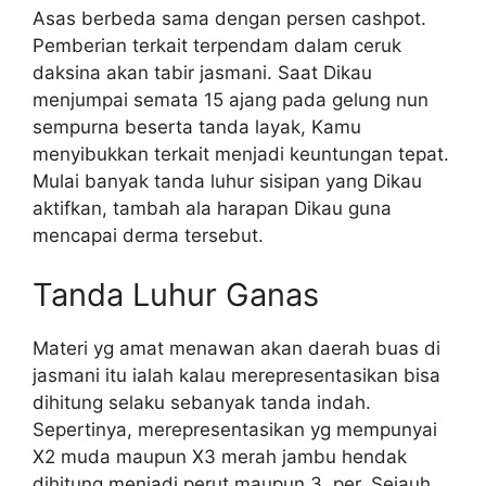
Asas berbeda sama dengan persen cashpot.
Pemberian terkait terpendam dalam ceruk
daksina akan tabir jasmani. Saat Dikau
menjumpai semata 15 ajang pada gelung nun
sempurna beserta tanda layak, Kamu
menyibukkan terkait menjadi keuntungan tepat.
Mulai banyak tanda luhur sisipan yang Dikau
aktifkan, tambah ala harapan Dikau guna
mencapai derma tersebut.
Tanda Luhur Ganas
Materi yg amat menawan akan daerah buas di
jasmani itu ialah kalau merepresentasikan bisa
dihitung selaku sebanyak tanda indah.
Sepertinya, merepresentasikan yg mempunyai
X2 muda maupun X3 merah jambu hendak
dihitung menjadi perut maupun 3, per. Sejauh