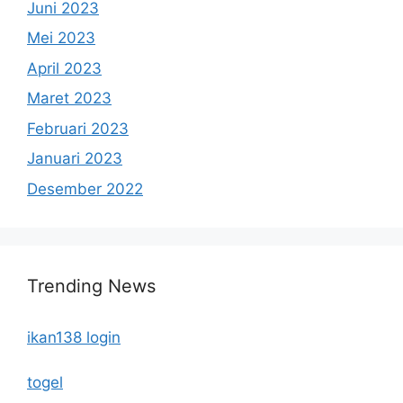
Juni 2023
Mei 2023
April 2023
Maret 2023
Februari 2023
Januari 2023
Desember 2022
Trending News
ikan138 login
togel