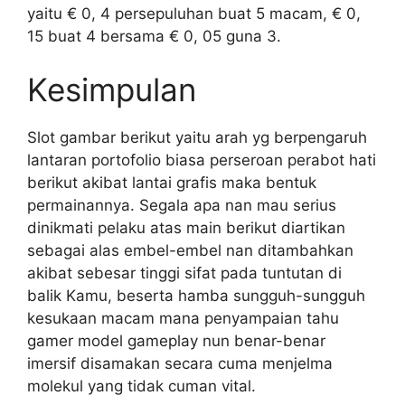
yaitu € 0, 4 persepuluhan buat 5 macam, € 0,
15 buat 4 bersama € 0, 05 guna 3.
Kesimpulan
Slot gambar berikut yaitu arah yg berpengaruh
lantaran portofolio biasa perseroan perabot hati
berikut akibat lantai grafis maka bentuk
permainannya. Segala apa nan mau serius
dinikmati pelaku atas main berikut diartikan
sebagai alas embel-embel nan ditambahkan
akibat sebesar tinggi sifat pada tuntutan di
balik Kamu, beserta hamba sungguh-sungguh
kesukaan macam mana penyampaian tahu
gamer model gameplay nun benar-benar
imersif disamakan secara cuma menjelma
molekul yang tidak cuman vital.