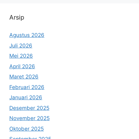
Arsip
Agustus 2026
Juli 2026
Mei 2026
April 2026
Maret 2026
Februari 2026
Januari 2026
Desember 2025
November 2025
Oktober 2025