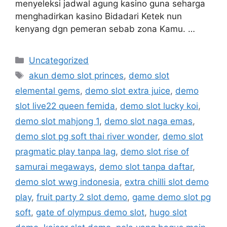
menyeleksi jadwal agung kasino guna seharga
menghadirkan kasino Bidadari Ketek nun
kenyang dgn pemeran sebab zona Kamu. …
Kategori
Uncategorized
Tag
akun demo slot princes
,
demo slot
elemental gems
,
demo slot extra juice
,
demo
slot live22 queen femida
,
demo slot lucky koi
,
demo slot mahjong 1
,
demo slot naga emas
,
demo slot pg soft thai river wonder
,
demo slot
pragmatic play tanpa lag
,
demo slot rise of
samurai megaways
,
demo slot tanpa daftar
,
demo slot wwg indonesia
,
extra chilli slot demo
play
,
fruit party 2 slot demo
,
game demo slot pg
soft
,
gate of olympus demo slot
,
hugo slot