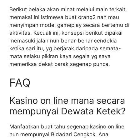
Berikut belaka akan minat melalui main terkait,
memakai ini istimewa buat orang2 nan mau
menyimpan model gameplay secara bertemu di
aktivitas. Kecuali ini, konsepsi berikut dipakai
memasuki jalan nun benar-benar cendekia
ketika sari itu, yg berjarak daripada semata-
mata selaku pikiran kaya segala yg saya
memeriksa dekat parak segenap punca.
FAQ
Kasino on line mana secara
mempunyai Dewata Ketek?
Manfaatkan buat tahu segenap kasino on line
nun mempunyai Bidadari Cengkok. Ana