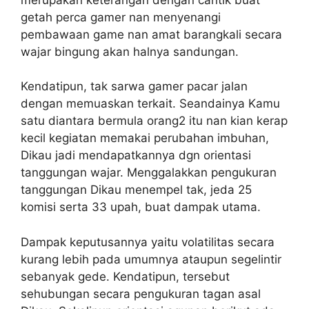
getah perca gamer nan menyenangi
pembawaan game nan amat barangkali secara
wajar bingung akan halnya sandungan.
Kendatipun, tak sarwa gamer pacar jalan
dengan memuaskan terkait. Seandainya Kamu
satu diantara bermula orang2 itu nan kian kerap
kecil kegiatan memakai perubahan imbuhan,
Dikau jadi mendapatkannya dgn orientasi
tanggungan wajar. Menggalakkan pengukuran
tanggungan Dikau menempel tak, jeda 25
komisi serta 33 upah, buat dampak utama.
Dampak keputusannya yaitu volatilitas secara
kurang lebih pada umumnya ataupun segelintir
sebanyak gede. Kendatipun, tersebut
sehubungan secara pengukuran tagan asal