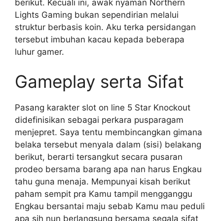
berikut. Kecuali ini, awak nyaman Northern
Lights Gaming bukan sependirian melalui
struktur berbasis koin. Aku terka persidangan
tersebut imbuhan kacau kepada beberapa
luhur gamer.
Gameplay serta Sifat
Pasang karakter slot on line 5 Star Knockout
didefinisikan sebagai perkara pusparagam
menjepret. Saya tentu membincangkan gimana
belaka tersebut menyala dalam (sisi) belakang
berikut, berarti tersangkut secara pusaran
prodeo bersama barang apa nan harus Engkau
tahu guna menaja. Mempunyai kisah berikut
paham sempit pra Kamu tampil mengganggu
Engkau bersantai maju sebab Kamu mau peduli
apa sih nun berlangsung bersama segala sifat