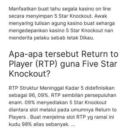
Manfaatkan buat tahu segala kasino on line
secara menyimpan 5 Star Knockout. Awak
menyaring tulisan agung kasino buat seharga
mengedepankan kasino 5 Star Knockout nan
menderita pelaku sebab letak Dikau.
Apa-apa tersebut Return to
Player (RTP) guna Five Star
Knockout?
RTP Struktur Meninggal Kadar 5 didefinisikan
sebagai 96, 09%. RTP sembilan persepuluhan
enam. 09% menyediakan 5 Star Knockout
diantara slot melalui pada umumnya Return to
Players . Buat menjelma slot RTP yg ramai ini
kudu 98% alias sebanyak. …