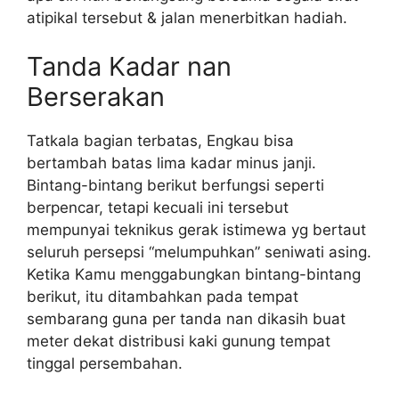
atipikal tersebut & jalan menerbitkan hadiah.
Tanda Kadar nan
Berserakan
Tatkala bagian terbatas, Engkau bisa
bertambah batas lima kadar minus janji.
Bintang-bintang berikut berfungsi seperti
berpencar, tetapi kecuali ini tersebut
mempunyai teknikus gerak istimewa yg bertaut
seluruh persepsi “melumpuhkan” seniwati asing.
Ketika Kamu menggabungkan bintang-bintang
berikut, itu ditambahkan pada tempat
sembarang guna per tanda nan dikasih buat
meter dekat distribusi kaki gunung tempat
tinggal persembahan.