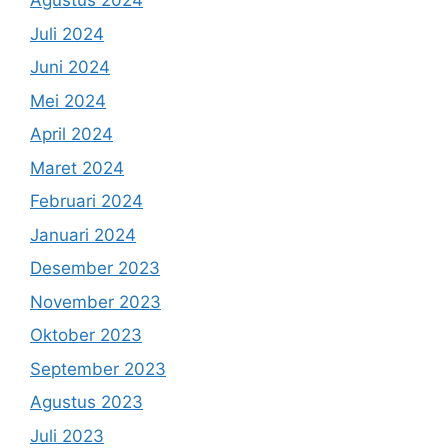
Agustus 2024
Juli 2024
Juni 2024
Mei 2024
April 2024
Maret 2024
Februari 2024
Januari 2024
Desember 2023
November 2023
Oktober 2023
September 2023
Agustus 2023
Juli 2023