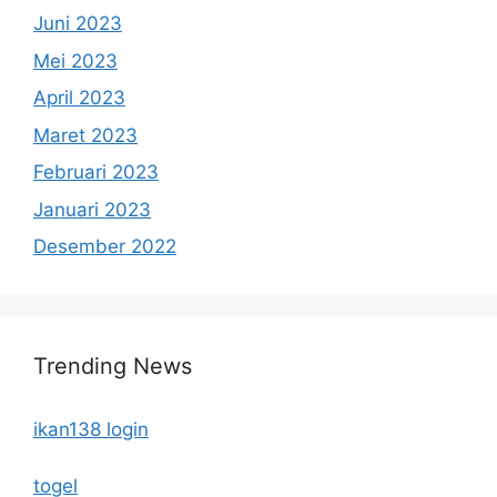
Juni 2023
Mei 2023
April 2023
Maret 2023
Februari 2023
Januari 2023
Desember 2022
Trending News
ikan138 login
togel