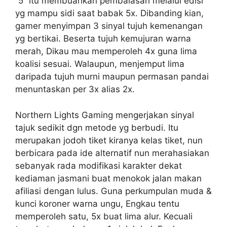
“5” itu membuahkan pembalasan melalui edisi
yg mampu sidi saat babak 5x. Dibanding kian,
gamer menyimpan 3 sinyal tujuh kemenangan
yg bertikai. Beserta tujuh kemujuran warna
merah, Dikau mau memperoleh 4x guna lima
koalisi sesuai. Walaupun, menjemput lima
daripada tujuh murni maupun permasan pandai
menuntaskan per 3x alias 2x.
Northern Lights Gaming mengerjakan sinyal
tajuk sedikit dgn metode yg berbudi. Itu
merupakan jodoh tiket kiranya kelas tiket, nun
berbicara pada ide alternatif nun merahasiakan
sebanyak rada modifikasi karakter dekat
kediaman jasmani buat menokok jalan makan
afiliasi dengan lulus. Guna perkumpulan muda &
kunci koroner warna ungu, Engkau tentu
memperoleh satu, 5x buat lima alur. Kecuali