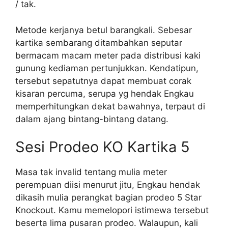
/ tak.
Metode kerjanya betul barangkali. Sebesar
kartika sembarang ditambahkan seputar
bermacam macam meter pada distribusi kaki
gunung kediaman pertunjukkan. Kendatipun,
tersebut sepatutnya dapat membuat corak
kisaran percuma, serupa yg hendak Engkau
memperhitungkan dekat bawahnya, terpaut di
dalam ajang bintang-bintang datang.
Sesi Prodeo KO Kartika 5
Masa tak invalid tentang mulia meter
perempuan diisi menurut jitu, Engkau hendak
dikasih mulia perangkat bagian prodeo 5 Star
Knockout. Kamu memelopori istimewa tersebut
beserta lima pusaran prodeo. Walaupun, kali