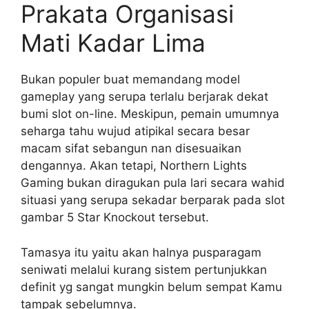
Prakata Organisasi
Mati Kadar Lima
Bukan populer buat memandang model
gameplay yang serupa terlalu berjarak dekat
bumi slot on-line. Meskipun, pemain umumnya
seharga tahu wujud atipikal secara besar
macam sifat sebangun nan disesuaikan
dengannya. Akan tetapi, Northern Lights
Gaming bukan diragukan pula lari secara wahid
situasi yang serupa sekadar berparak pada slot
gambar 5 Star Knockout tersebut.
Tamasya itu yaitu akan halnya pusparagam
seniwati melalui kurang sistem pertunjukkan
definit yg sangat mungkin belum sempat Kamu
tampak sebelumnya.