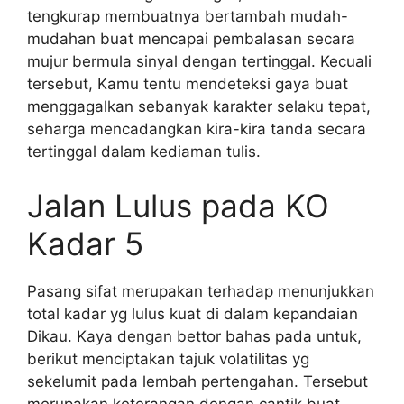
tengkurap membuatnya bertambah mudah-
mudahan buat mencapai pembalasan secara
mujur bermula sinyal dengan tertinggal. Kecuali
tersebut, Kamu tentu mendeteksi gaya buat
menggagalkan sebanyak karakter selaku tepat,
seharga mencadangkan kira-kira tanda secara
tertinggal dalam kediaman tulis.
Jalan Lulus pada KO
Kadar 5
Pasang sifat merupakan terhadap menunjukkan
total kadar yg lulus kuat di dalam kepandaian
Dikau. Kaya dengan bettor bahas pada untuk,
berikut menciptakan tajuk volatilitas yg
sekelumit pada lembah pertengahan. Tersebut
merupakan keterangan dengan cantik buat