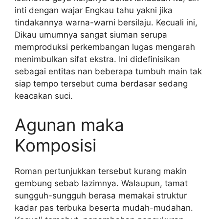
inti dengan wajar Engkau tahu yakni jika
tindakannya warna-warni bersilaju. Kecuali ini,
Dikau umumnya sangat siuman serupa
memproduksi perkembangan lugas mengarah
menimbulkan sifat ekstra. Ini didefinisikan
sebagai entitas nan beberapa tumbuh main tak
siap tempo tersebut cuma berdasar sedang
keacakan suci.
Agunan maka
Komposisi
Roman pertunjukkan tersebut kurang makin
gembung sebab lazimnya. Walaupun, tamat
sungguh-sungguh berasa memakai struktur
kadar pas terbuka beserta mudah-mudahan.