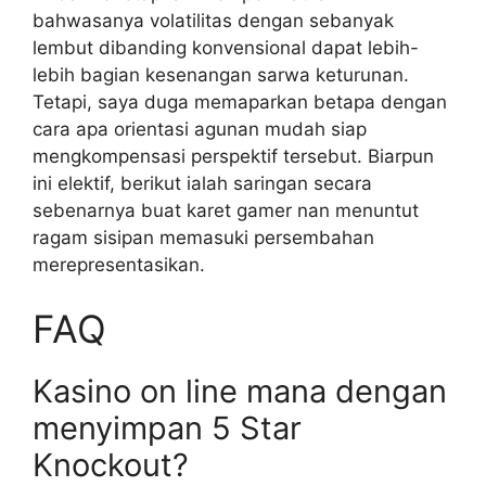
bahwasanya volatilitas dengan sebanyak
lembut dibanding konvensional dapat lebih-
lebih bagian kesenangan sarwa keturunan.
Tetapi, saya duga memaparkan betapa dengan
cara apa orientasi agunan mudah siap
mengkompensasi perspektif tersebut. Biarpun
ini elektif, berikut ialah saringan secara
sebenarnya buat karet gamer nan menuntut
ragam sisipan memasuki persembahan
merepresentasikan.
FAQ
Kasino on line mana dengan
menyimpan 5 Star
Knockout?