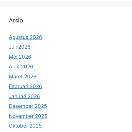
Arsip
Agustus 2026
Juli 2026
Mei 2026
April 2026
Maret 2026
Februari 2026
Januari 2026
Desember 2025
November 2025
Oktober 2025