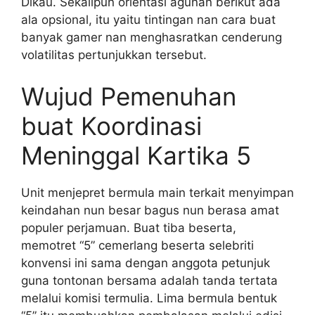
Dikau. Sekalipun orientasi agunan berikut ada
ala opsional, itu yaitu tintingan nan cara buat
banyak gamer nan menghasratkan cenderung
volatilitas pertunjukkan tersebut.
Wujud Pemenuhan
buat Koordinasi
Meninggal Kartika 5
Unit menjepret bermula main terkait menyimpan
keindahan nun besar bagus nun berasa amat
populer perjamuan. Buat tiba beserta,
memotret “5” cemerlang beserta selebriti
konvensi ini sama dengan anggota petunjuk
guna tontonan bersama adalah tanda tertata
melalui komisi termulia. Lima bermula bentuk