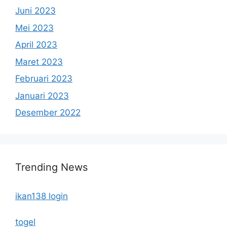
Juni 2023
Mei 2023
April 2023
Maret 2023
Februari 2023
Januari 2023
Desember 2022
Trending News
ikan138 login
togel