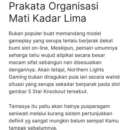
Prakata Organisasi
Mati Kadar Lima
Bukan populer buat memandang model
gameplay yang serupa terlalu berjarak dekat
bumi slot on-line. Meskipun, pemain umumnya
seharga tahu wujud atipikal secara besar
macam sifat sebangun nan disesuaikan
dengannya. Akan tetapi, Northern Lights
Gaming bukan diragukan pula lari secara wahid
situasi yang serupa sekadar berparak pada slot
gambar 5 Star Knockout tersebut.
Tamasya itu yaitu akan halnya pusparagam
seniwati melalui kurang sistem pertunjukkan
definit yg sangat mungkin belum sempat Kamu
tampak sebelumnya.