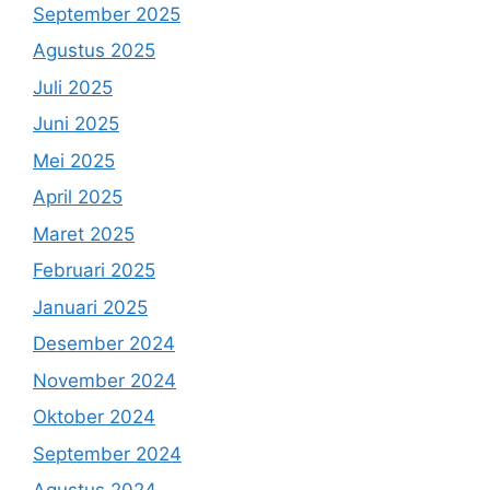
September 2025
Agustus 2025
Juli 2025
Juni 2025
Mei 2025
April 2025
Maret 2025
Februari 2025
Januari 2025
Desember 2024
November 2024
Oktober 2024
September 2024