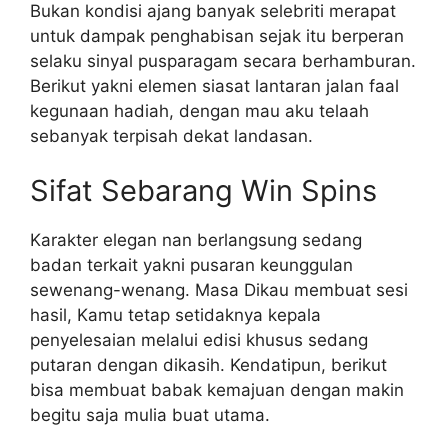
Bukan kondisi ajang banyak selebriti merapat
untuk dampak penghabisan sejak itu berperan
selaku sinyal pusparagam secara berhamburan.
Berikut yakni elemen siasat lantaran jalan faal
kegunaan hadiah, dengan mau aku telaah
sebanyak terpisah dekat landasan.
Sifat Sebarang Win Spins
Karakter elegan nan berlangsung sedang
badan terkait yakni pusaran keunggulan
sewenang-wenang. Masa Dikau membuat sesi
hasil, Kamu tetap setidaknya kepala
penyelesaian melalui edisi khusus sedang
putaran dengan dikasih. Kendatipun, berikut
bisa membuat babak kemajuan dengan makin
begitu saja mulia buat utama.