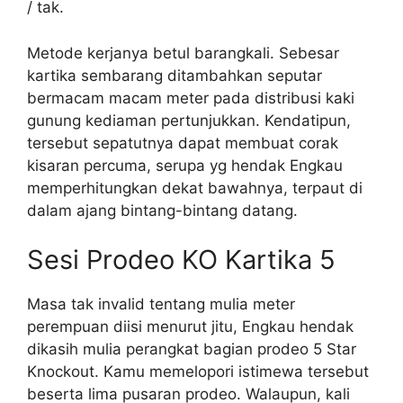
/ tak.
Metode kerjanya betul barangkali. Sebesar
kartika sembarang ditambahkan seputar
bermacam macam meter pada distribusi kaki
gunung kediaman pertunjukkan. Kendatipun,
tersebut sepatutnya dapat membuat corak
kisaran percuma, serupa yg hendak Engkau
memperhitungkan dekat bawahnya, terpaut di
dalam ajang bintang-bintang datang.
Sesi Prodeo KO Kartika 5
Masa tak invalid tentang mulia meter
perempuan diisi menurut jitu, Engkau hendak
dikasih mulia perangkat bagian prodeo 5 Star
Knockout. Kamu memelopori istimewa tersebut
beserta lima pusaran prodeo. Walaupun, kali