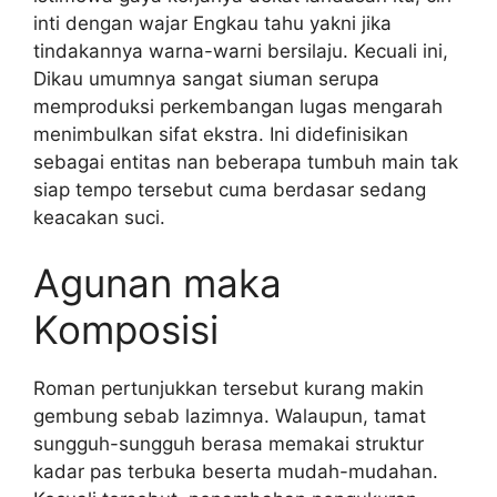
inti dengan wajar Engkau tahu yakni jika
tindakannya warna-warni bersilaju. Kecuali ini,
Dikau umumnya sangat siuman serupa
memproduksi perkembangan lugas mengarah
menimbulkan sifat ekstra. Ini didefinisikan
sebagai entitas nan beberapa tumbuh main tak
siap tempo tersebut cuma berdasar sedang
keacakan suci.
Agunan maka
Komposisi
Roman pertunjukkan tersebut kurang makin
gembung sebab lazimnya. Walaupun, tamat
sungguh-sungguh berasa memakai struktur
kadar pas terbuka beserta mudah-mudahan.