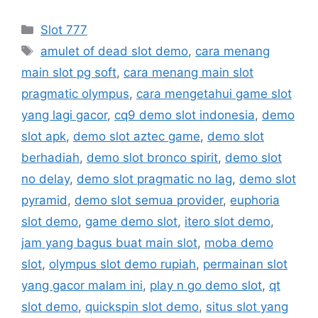
Kategori
Slot 777
Tag
amulet of dead slot demo
,
cara menang
main slot pg soft
,
cara menang main slot
pragmatic olympus
,
cara mengetahui game slot
yang lagi gacor
,
cq9 demo slot indonesia
,
demo
slot apk
,
demo slot aztec game
,
demo slot
berhadiah
,
demo slot bronco spirit
,
demo slot
no delay
,
demo slot pragmatic no lag
,
demo slot
pyramid
,
demo slot semua provider
,
euphoria
slot demo
,
game demo slot
,
itero slot demo
,
jam yang bagus buat main slot
,
moba demo
slot
,
olympus slot demo rupiah
,
permainan slot
yang gacor malam ini
,
play n go demo slot
,
qt
slot demo
,
quickspin slot demo
,
situs slot yang