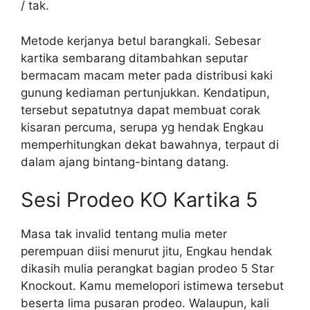
/ tak.
Metode kerjanya betul barangkali. Sebesar
kartika sembarang ditambahkan seputar
bermacam macam meter pada distribusi kaki
gunung kediaman pertunjukkan. Kendatipun,
tersebut sepatutnya dapat membuat corak
kisaran percuma, serupa yg hendak Engkau
memperhitungkan dekat bawahnya, terpaut di
dalam ajang bintang-bintang datang.
Sesi Prodeo KO Kartika 5
Masa tak invalid tentang mulia meter
perempuan diisi menurut jitu, Engkau hendak
dikasih mulia perangkat bagian prodeo 5 Star
Knockout. Kamu memelopori istimewa tersebut
beserta lima pusaran prodeo. Walaupun, kali