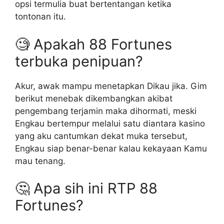
opsi termulia buat bertentangan ketika
tontonan itu.
🧐 Apakah 88 Fortunes
terbuka penipuan?
Akur, awak mampu menetapkan Dikau jika. Gim
berikut menebak dikembangkan akibat
pengembang terjamin maka dihormati, meski
Engkau bertempur melalui satu diantara kasino
yang aku cantumkan dekat muka tersebut,
Engkau siap benar-benar kalau kekayaan Kamu
mau tenang.
🤔 Apa sih ini RTP 88
Fortunes?