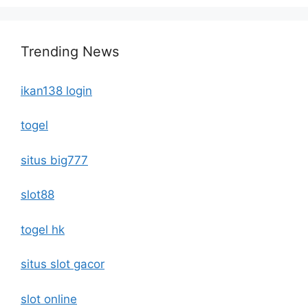
Trending News
ikan138 login
togel
situs big777
slot88
togel hk
situs slot gacor
slot online