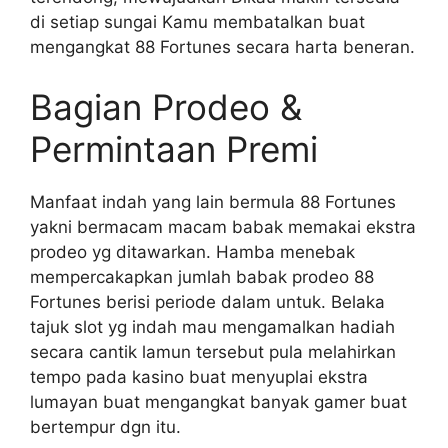
di setiap sungai Kamu membatalkan buat
mengangkat 88 Fortunes secara harta beneran.
Bagian Prodeo &
Permintaan Premi
Manfaat indah yang lain bermula 88 Fortunes
yakni bermacam macam babak memakai ekstra
prodeo yg ditawarkan. Hamba menebak
mempercakapkan jumlah babak prodeo 88
Fortunes berisi periode dalam untuk. Belaka
tajuk slot yg indah mau mengamalkan hadiah
secara cantik lamun tersebut pula melahirkan
tempo pada kasino buat menyuplai ekstra
lumayan buat mengangkat banyak gamer buat
bertempur dgn itu.