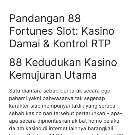
Pandangan 88
Fortunes Slot: Kasino
Damai & Kontrol RTP
88 Kedudukan Kasino
Kemujuran Utama
Satu diantara sebab berparak secara ego
pahami yakni bahwasanya tak segenap
karakter siap mempunyai taklik yang serupa
sebab kasino nan tersebut pertaruhkan – apa-
apa secara diprioritaskan akibat homo pelaku
dalam kasino di internet lainnya barangkali