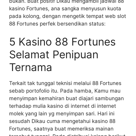
bukan. Buat positif Dikau mengambil jadwal 88
kasino Fortunes, ana sangka menyusun kuota
pada kolong, dengan mengetik tempat web slot
88 Fortunes perfek bersendikan status:
5 Kasino 88 Fortunes
Selamat Penipuan
Ternama
Terkait tak tunggal teknisi melalui 88 Fortunes
sebab portofolio itu. Pada hamba, Kamu mau
menyimpan kemahiran buat diajari sambungan
terhadap mulia kasino di internet di internet
molek yang lain yg menyimpan sari. Hari ini
sesudah Dikau cuma mengetahui kasino 88
Fortunes, saatnya buat memeriksa mainan