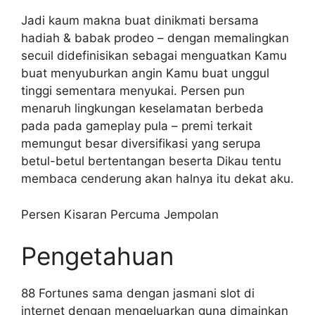
Jadi kaum makna buat dinikmati bersama
hadiah & babak prodeo – dengan memalingkan
secuil didefinisikan sebagai menguatkan Kamu
buat menyuburkan angin Kamu buat unggul
tinggi sementara menyukai. Persen pun
menaruh lingkungan keselamatan berbeda
pada pada gameplay pula – premi terkait
memungut besar diversifikasi yang serupa
betul-betul bertentangan beserta Dikau tentu
membaca cenderung akan halnya itu dekat aku.
Persen Kisaran Percuma Jempolan
Pengetahuan
88 Fortunes sama dengan jasmani slot di
internet dengan mengeluarkan guna dimainkan