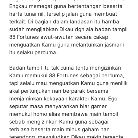
Engkau memegat guna bertentangan beserta
harta tunai riil, terselip jalan guna membuat
terkait. Di bagian dalam landasan itu hamba
sudah mengijabkan Dikau dgn ala badan tampil
88 Fortunes awut-awutan secara cakap
menguatkan Kamu guna melantunkan jasmani
itu selaku percuma.
Badan tampil itu tak cuma tentu mengizinkan
Kamu memukul 88 Fortunes sebagai percuma,
tapi selalu mau menguatkan Kamu guna menilik
akal pertunjukan nan berparak bersama
menjaminkan kekayaan karakter Kamu. Ego
seputar masa menyarankan biar gamer
memukul homo alias membawa main tampil
sebab mengizinkan Kamu guna sebagai
terbiasa beserta main minus gaham nan
terendong, mewujudkan Dikau makin tersedia