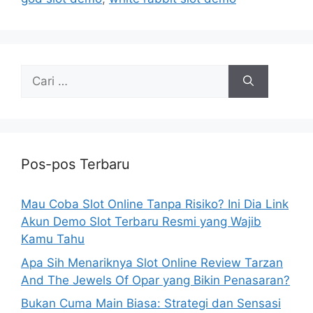
Cari
untuk:
Pos-pos Terbaru
Mau Coba Slot Online Tanpa Risiko? Ini Dia Link
Akun Demo Slot Terbaru Resmi yang Wajib
Kamu Tahu
Apa Sih Menariknya Slot Online Review Tarzan
And The Jewels Of Opar yang Bikin Penasaran?
Bukan Cuma Main Biasa: Strategi dan Sensasi