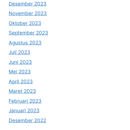
Desember 2023
November 2023
Oktober 2023
September 2023
Agustus 2023
Juli 2023
Juni 2023
Mei 2023
April 2023
Maret 2023
Februari 2023
Januari 2023
Desember 2022