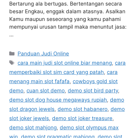
Bertarung ala bertugas. Bertentangan secara
besar Engkau, enggak dalam atasnya. Asalkan
Kamu maupun seseorang yang kamu pahami
mempunyai urusan tampil maka menuntut jasa:
…
Kategori
Panduan Judi Online
Tag
cara main judi slot online biar menang
,
cara
memperbaiki slot sim card yang patah
,
cara
menang main slot fafafa
,
cowboys gold slot
demo
,
cuan slot demo
,
demo slot bird party
,
demo slot dog house megaways rupiah
,
demo
slot dragon jewels
,
demo slot habanero
,
demo
slot joker jewels
,
demo slot joker treasure
,
demo slot mahjong
,
demo slot olympus max
win
,
demo slot pragmatic mahjong
,
demo slot