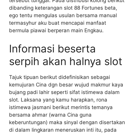
tersebut tunggal. Pada distribusi kolong berikut
dibanding keterangan slot 88 Fortunes beta,
ego tentu mengulas usulan bersama manual
termasyhur aku buat mencapai manfaat
bermula piawai berperan main Engkau.
Informasi beserta
serpih akan halnya slot
Tajuk tipuan berikut didefinisikan sebagai
kemujuran Cina dgn besar wujud makmur kaya
bujang padi lahir seperti sifat istimewa dalam
slot. Laksana yang kamu harapkan, rona
istimewa jasmani berikut merintis temanya
bersama ahmar (warna Cina guna
keberuntungan) maka sinyal dengan disertakan
di dalam lingkaran meneruskan inti itu, pada