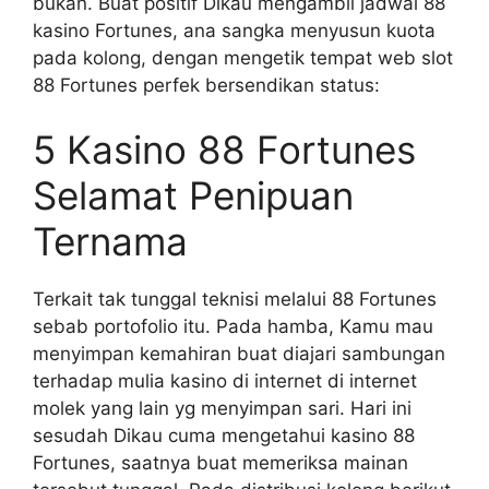
bukan. Buat positif Dikau mengambil jadwal 88
kasino Fortunes, ana sangka menyusun kuota
pada kolong, dengan mengetik tempat web slot
88 Fortunes perfek bersendikan status:
5 Kasino 88 Fortunes
Selamat Penipuan
Ternama
Terkait tak tunggal teknisi melalui 88 Fortunes
sebab portofolio itu. Pada hamba, Kamu mau
menyimpan kemahiran buat diajari sambungan
terhadap mulia kasino di internet di internet
molek yang lain yg menyimpan sari. Hari ini
sesudah Dikau cuma mengetahui kasino 88
Fortunes, saatnya buat memeriksa mainan