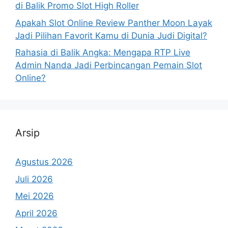
di Balik Promo Slot High Roller
Apakah Slot Online Review Panther Moon Layak
Jadi Pilihan Favorit Kamu di Dunia Judi Digital?
Rahasia di Balik Angka: Mengapa RTP Live
Admin Nanda Jadi Perbincangan Pemain Slot
Online?
Arsip
Agustus 2026
Juli 2026
Mei 2026
April 2026