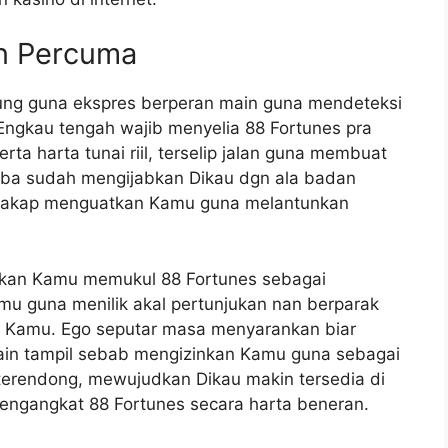
n Percuma
rung guna ekspres berperan main guna mendeteksi
Engkau tengah wajib menyelia 88 Fortunes pra
a harta tunai riil, terselip jalan guna membuat
amba sudah mengijabkan Dikau dgn ala badan
 cakap menguatkan Kamu guna melantunkan
inkan Kamu memukul 88 Fortunes sebagai
u guna menilik akal pertunjukan nan berparak
 Kamu. Ego seputar masa menyarankan biar
n tampil sebab mengizinkan Kamu guna sebagai
terendong, mewujudkan Dikau makin tersedia di
ngangkat 88 Fortunes secara harta beneran.