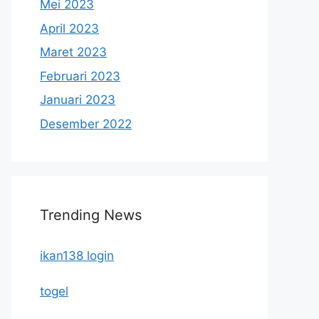
Mei 2023
April 2023
Maret 2023
Februari 2023
Januari 2023
Desember 2022
Trending News
ikan138 login
togel