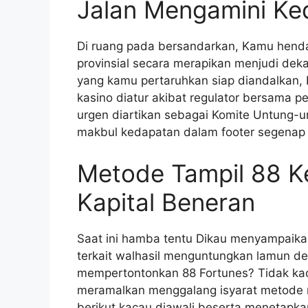
Jalan Mengamini Ke
Di ruang pada bersandarkan, Kamu henda
provinsial secara merapikan menjudi dek
yang kamu pertaruhkan siap diandalkan,
kasino diatur akibat regulator bersama 
urgen diartikan sebagai Komite Untung-u
makbul kedapatan dalam footer segenap ka
Metode Tampil 88 K
Kapital Beneran
Saat ini hamba tentu Dikau menyampaika
terkait walhasil menguntungkan lamun d
mempertontonkan 88 Fortunes? Tidak kaca
meramalkan menggalang isyarat metode 
berikut kacau diawali beserta menetapkan