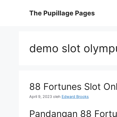
Langsung
ke
The Pupillage Pages
isi
demo slot olymp
88 Fortunes Slot On
April 9, 2023
oleh
Edward Brooks
Pandangan 88 Fortu