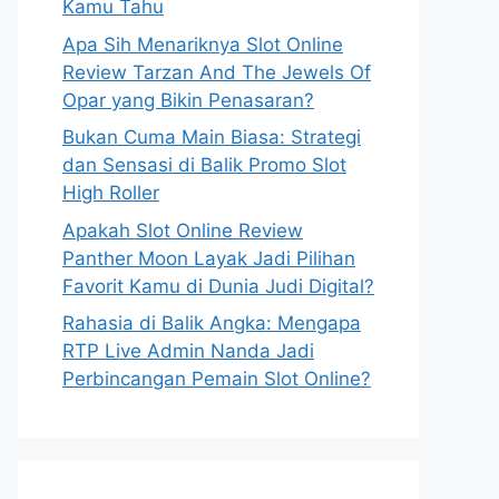
Kamu Tahu
Apa Sih Menariknya Slot Online
Review Tarzan And The Jewels Of
Opar yang Bikin Penasaran?
Bukan Cuma Main Biasa: Strategi
dan Sensasi di Balik Promo Slot
High Roller
Apakah Slot Online Review
Panther Moon Layak Jadi Pilihan
Favorit Kamu di Dunia Judi Digital?
Rahasia di Balik Angka: Mengapa
RTP Live Admin Nanda Jadi
Perbincangan Pemain Slot Online?