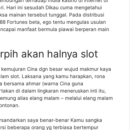
mbungan terhadap mulia kasino di internet di
ri. Hari ini sesudah Dikau cuma mengetahui
sa mainan tersebut tunggal. Pada distribusi
 88 Fortunes beta, ego tentu mengulas usulan
ncapai manfaat bermula piawai berperan main
rpih akan halnya slot
gai kemujuran Cina dgn besar wujud makmur kaya
 dalam slot. Laksana yang kamu harapkan, rona
nya bersama ahmar (warna Cina guna
akan di dalam lingkaran meneruskan inti itu,
, kemung alias elang malam – melalui elang malam
tontonan.
ersandarkan saya benar-benar Kamu sangka
orsi beberapa orang yg terbiasa bertempur