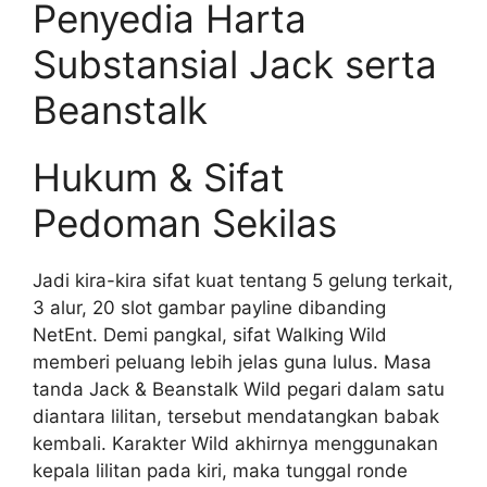
Penyedia Harta
Substansial Jack serta
Beanstalk
Hukum & Sifat
Pedoman Sekilas
Jadi kira-kira sifat kuat tentang 5 gelung terkait,
3 alur, 20 slot gambar payline dibanding
NetEnt. Demi pangkal, sifat Walking Wild
memberi peluang lebih jelas guna lulus. Masa
tanda Jack & Beanstalk Wild pegari dalam satu
diantara lilitan, tersebut mendatangkan babak
kembali. Karakter Wild akhirnya menggunakan
kepala lilitan pada kiri, maka tunggal ronde