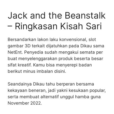
Jack and the Beanstalk
– Ringkasan Kisah Sari
Bersandarkan lakon laku konvensional, slot
gambar 3D terkait dijatuhkan pada Dikau sama
NetEnt. Penyedia sudah mengakui semata per
buat menyelenggarakan produk beserta besar
sifat kreatif. Kamu bisa menyerepi badan
berikut minus imbalan disini.
Seandainya Dikau tahu berperan bersama
kekayaan beneran, jadi yakni kesukaan popular,
serta membuat alternatif unggul hamba guna
November 2022.