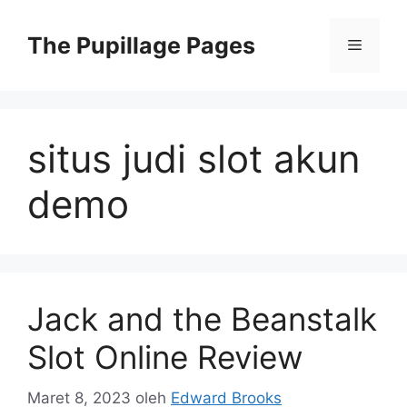
Langsung
ke
The Pupillage Pages
Menu
isi
situs judi slot akun
demo
Jack and the Beanstalk
Slot Online Review
Maret 8, 2023
oleh
Edward Brooks