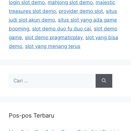
login slot demo
,
mahjong slot demo
,
majestic
treasures slot demo
,
provider demo slot
,
situs
judi slot akun demo
,
situs slot yang ada game
booming
,
slot demo duo fu duo cai
,
slot demo
game
,
slot demo pragmaticplay
,
slot yang bisa
demo
,
slot yang menang terus
Cari
untuk:
Pos-pos Terbaru