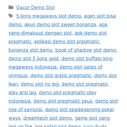
Kategori
Gacor Demo Slot
Tag
5 lions megaways slot demo
,
agen slot bisa
demo
,
akun demo slot sweet bonanza
,
apa
yang dimaksud dengan slot
,
apk demo slot
pragmatic
,
aplikasi demo slot pragmatic
,
bonanza slot demo
,
book of shadow slot demo
,
demo slot 5 lions gold
,
demo slot buffalo king
megaways indonesia
,
demo slot gates of
olympus
,
demo slot gratis pragmatic
,
demo slot
ikan
,
demo slot no leg
,
demo slot pragmatic
play anti lag
,
demo slot pragmatic play
indonesia
,
demo slot pragmatic zeus
,
demo slot
rise of samurai
,
demo slot spadegaming poker
ways
,
dreamtech slot demo
,
game slot yang
lagi on fire
,
hot safari slot demo
,
juicy fruits