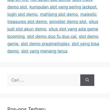
demo slot
,
kumpulan slot yang sering jackpot
,
login slot demo
,
mahjong slot demo
,
majestic
treasures slot demo
,
provider demo slot
,
situs
judi slot akun demo
,
situs slot yang ada game
booming
,
slot demo duo fu duo cai
,
slot demo
game
,
slot demo pragmaticplay
,
slot yang bisa
demo
,
slot yang menang terus
Cari
untuk:
Pos-pos Terbaru