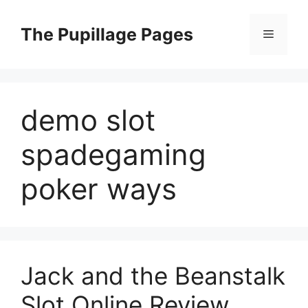
Langsung
ke
The Pupillage Pages
Menu
isi
demo slot
spadegaming
poker ways
Jack and the Beanstalk
Slot Online Review