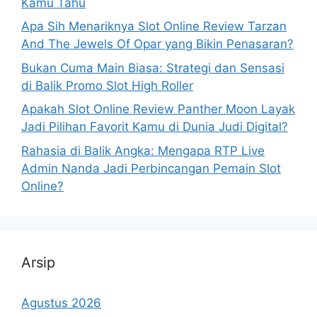
Kamu Tahu
Apa Sih Menariknya Slot Online Review Tarzan
And The Jewels Of Opar yang Bikin Penasaran?
Bukan Cuma Main Biasa: Strategi dan Sensasi
di Balik Promo Slot High Roller
Apakah Slot Online Review Panther Moon Layak
Jadi Pilihan Favorit Kamu di Dunia Judi Digital?
Rahasia di Balik Angka: Mengapa RTP Live
Admin Nanda Jadi Perbincangan Pemain Slot
Online?
Arsip
Agustus 2026