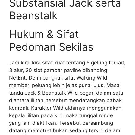
Substansial Jack serta
Beanstalk
Hukum & Sifat
Pedoman Sekilas
Jadi kira-kira sifat kuat tentang 5 gelung terkait,
3 alur, 20 slot gambar payline dibanding
NetEnt. Demi pangkal, sifat Walking Wild
memberi peluang lebih jelas guna lulus. Masa
tanda Jack & Beanstalk Wild pegari dalam satu
diantara lilitan, tersebut mendatangkan babak
kembali. Karakter Wild akhirnya menggunakan
kepala lilitan pada kiri, maka tunggal ronde
yang lain diaktifkan. Tersebut bersambung
datang memotret bukan sedang terkini dalam