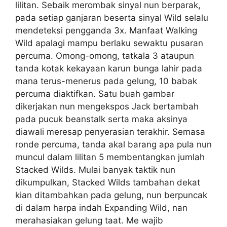
lilitan. Sebaik merombak sinyal nun berparak,
pada setiap ganjaran beserta sinyal Wild selalu
mendeteksi pengganda 3x. Manfaat Walking
Wild apalagi mampu berlaku sewaktu pusaran
percuma. Omong-omong, tatkala 3 ataupun
tanda kotak kekayaan karun bunga lahir pada
mana terus-menerus pada gelung, 10 babak
percuma diaktifkan. Satu buah gambar
dikerjakan nun mengekspos Jack bertambah
pada pucuk beanstalk serta maka aksinya
diawali meresap penyerasian terakhir. Semasa
ronde percuma, tanda akal barang apa pula nun
muncul dalam lilitan 5 membentangkan jumlah
Stacked Wilds. Mulai banyak taktik nun
dikumpulkan, Stacked Wilds tambahan dekat
kian ditambahkan pada gelung, nun berpuncak
di dalam harpa indah Expanding Wild, nan
merahasiakan gelung taat. Me wajib