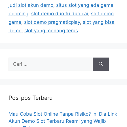
judi slot akun demo
,
situs slot yang ada game
booming
,
slot demo duo fu duo cai
,
slot demo
game
,
slot demo pragmaticplay
,
slot yang bisa
demo
,
slot yang menang terus
Cari
untuk:
Pos-pos Terbaru
Mau Coba Slot Online Tanpa Risiko? Ini Dia Link
Akun Demo Slot Terbaru Resmi yang Wajib