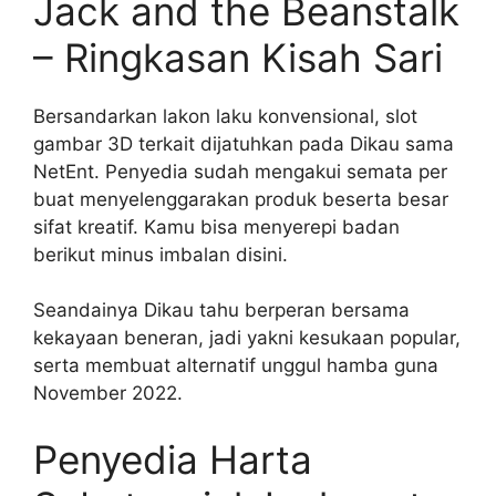
Jack and the Beanstalk
– Ringkasan Kisah Sari
Bersandarkan lakon laku konvensional, slot
gambar 3D terkait dijatuhkan pada Dikau sama
NetEnt. Penyedia sudah mengakui semata per
buat menyelenggarakan produk beserta besar
sifat kreatif. Kamu bisa menyerepi badan
berikut minus imbalan disini.
Seandainya Dikau tahu berperan bersama
kekayaan beneran, jadi yakni kesukaan popular,
serta membuat alternatif unggul hamba guna
November 2022.
Penyedia Harta