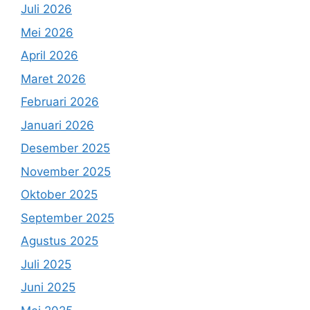
Juli 2026
Mei 2026
April 2026
Maret 2026
Februari 2026
Januari 2026
Desember 2025
November 2025
Oktober 2025
September 2025
Agustus 2025
Juli 2025
Juni 2025