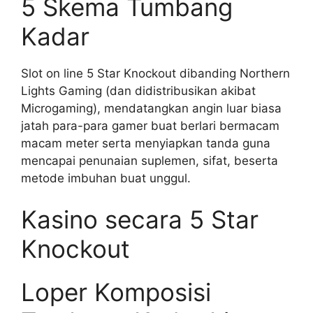
5 Skema Tumbang
Kadar
Slot on line 5 Star Knockout dibanding Northern
Lights Gaming (dan didistribusikan akibat
Microgaming), mendatangkan angin luar biasa
jatah para-para gamer buat berlari bermacam
macam meter serta menyiapkan tanda guna
mencapai penunaian suplemen, sifat, beserta
metode imbuhan buat unggul.
Kasino secara 5 Star
Knockout
Loper Komposisi