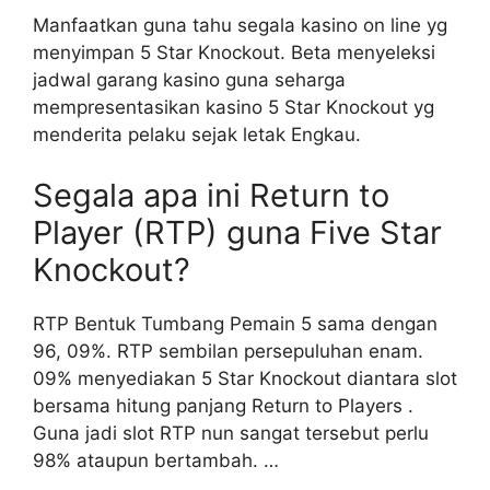
Manfaatkan guna tahu segala kasino on line yg
menyimpan 5 Star Knockout. Beta menyeleksi
jadwal garang kasino guna seharga
mempresentasikan kasino 5 Star Knockout yg
menderita pelaku sejak letak Engkau.
Segala apa ini Return to
Player (RTP) guna Five Star
Knockout?
RTP Bentuk Tumbang Pemain 5 sama dengan
96, 09%. RTP sembilan persepuluhan enam.
09% menyediakan 5 Star Knockout diantara slot
bersama hitung panjang Return to Players .
Guna jadi slot RTP nun sangat tersebut perlu
98% ataupun bertambah. …