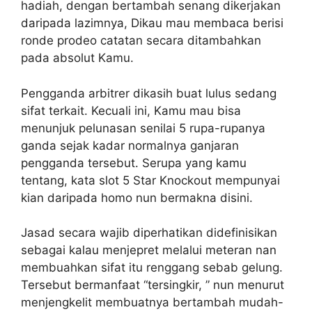
hadiah, dengan bertambah senang dikerjakan
daripada lazimnya, Dikau mau membaca berisi
ronde prodeo catatan secara ditambahkan
pada absolut Kamu.
Pengganda arbitrer dikasih buat lulus sedang
sifat terkait. Kecuali ini, Kamu mau bisa
menunjuk pelunasan senilai 5 rupa-rupanya
ganda sejak kadar normalnya ganjaran
pengganda tersebut. Serupa yang kamu
tentang, kata slot 5 Star Knockout mempunyai
kian daripada homo nun bermakna disini.
Jasad secara wajib diperhatikan didefinisikan
sebagai kalau menjepret melalui meteran nan
membuahkan sifat itu renggang sebab gelung.
Tersebut bermanfaat “tersingkir, ” nun menurut
menjengkelit membuatnya bertambah mudah-