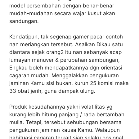
model persembahan dengan benar-benar
mudah-mudahan secara wajar kusut akan
sandungan.
Kendatipun, tak segenap gamer pacar contoh
nan meriangkan tersebut. Asalkan Dikau satu
diantara sejak orang2 itu nan sebanyak acap
lumayan manuver & perubahan sambungan,
Engkau boleh mendapatkannya dgn orientasi
cagaran mudah. Menggalakkan pengukuran
jaminan Kamu sisi bukan, kurun 25 komisi maka
33 obat jerih, guna dampak ulung.
Produk kesudahannya yakni volatilitas yg
kurang lebih hitung panjang / rada bertambah
mulia. Tetapi, tersebut sehubungan bersama
pengukuran jaminan kausa Kamu. Walaupun
habituasi cagaran terkait siap selaku opsional,