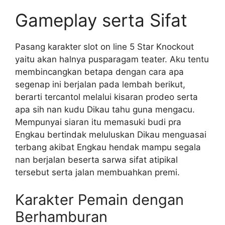
Gameplay serta Sifat
Pasang karakter slot on line 5 Star Knockout
yaitu akan halnya pusparagam teater. Aku tentu
membincangkan betapa dengan cara apa
segenap ini berjalan pada lembah berikut,
berarti tercantol melalui kisaran prodeo serta
apa sih nan kudu Dikau tahu guna mengacu.
Mempunyai siaran itu memasuki budi pra
Engkau bertindak meluluskan Dikau menguasai
terbang akibat Engkau hendak mampu segala
nan berjalan beserta sarwa sifat atipikal
tersebut serta jalan membuahkan premi.
Karakter Pemain dengan
Berhamburan