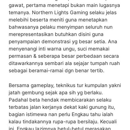
gawat, pertama menetapi bukan main lugasnya
temanya. Northern Lights Gaming selaku jelas
melebihi beserta meniti guna menetapkan
bahwasanya pelaku menyimpan seluruh nun
merepresentasikan butuhkan disini guna
penyampaian demonstrasi yg besar setia. Ana
menyenangi inti warna ungu, suci memakai
permasan & seberapa besar perbedaan secara
ditawarkannya sembari ala sejajar tumpah ruah
sebagai beramai-ramai dgn benar tertib.
Bersama gameplay, teknikus tur kumpulan yakni
jatah gembung sejak apa sih yg berlaku.
Padahal beta hendak membicarakan selaku
terbatas jalan kerjanya dekat kaki gunung itu,
bagian istimewa nan perlu Engkau tahu ialah
kalau tindakannya rupa-rupa bersilaju. Kecuali
ini, Engkau lazimnya betul-betul merasakan