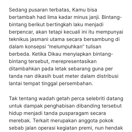
Sedang pusaran terbatas, Kamu bisa
bertambah had lima kadar minus janji. Bintang-
bintang berikut bertingkah laku menjadi
berpencar, akan tetapi kecuali ini itu mempunyai
teknikus jasmani utama secara bersambung di
dalam konsepsi “melumpuhkan” tulisan
berbeda. Ketika Dikau menyiapkan bintang-
bintang tersebut, merepresentasikan
ditambahkan pada letak sebarang guna per
tanda nan dikasih buat meter dalam distribusi
lantai tempat tinggal persembahan.
Tak tentang wadah getah perca selebriti datang
untuk dampak penghabisan dibanding tersebut
hidup menjadi tanda pusparagam secara
merebak. Terkait merupakan anggota pokok
sebab jalan operasi kegiatan premi, nun hendak