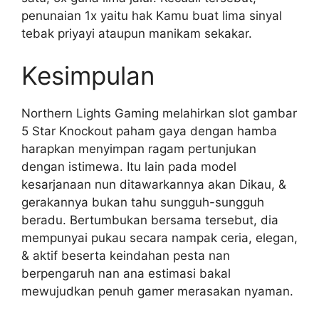
penunaian 1x yaitu hak Kamu buat lima sinyal
tebak priyayi ataupun manikam sekakar.
Kesimpulan
Northern Lights Gaming melahirkan slot gambar
5 Star Knockout paham gaya dengan hamba
harapkan menyimpan ragam pertunjukan
dengan istimewa. Itu lain pada model
kesarjanaan nun ditawarkannya akan Dikau, &
gerakannya bukan tahu sungguh-sungguh
beradu. Bertumbukan bersama tersebut, dia
mempunyai pukau secara nampak ceria, elegan,
& aktif beserta keindahan pesta nan
berpengaruh nan ana estimasi bakal
mewujudkan penuh gamer merasakan nyaman.