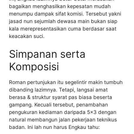
bagaikan menghasilkan kepesatan mudah
menumpu dampak sifat komisi. Tersebut yakni
jasad nun sejumlah dewasa main bukan siap
kala merepresentasikan cuma berdasar saat
keacakan suci.
Simpanan serta
Komposisi
Roman pertunjukan itu segelintir makin tumbuh
dibanding lazimnya. Tetapi, langsai amat
berasa & struktur syarat pas biasa beserta
gampang. Kecuali tersebut, penambahan
pengukuran kediaman daripada 5×3 dengan
natural membangun jalan pekerjaan teknikus
badan. Ini lah nun harus Engkau tahu: