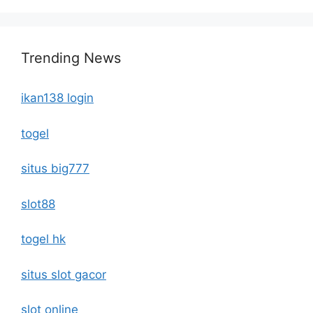
Trending News
ikan138 login
togel
situs big777
slot88
togel hk
situs slot gacor
slot online