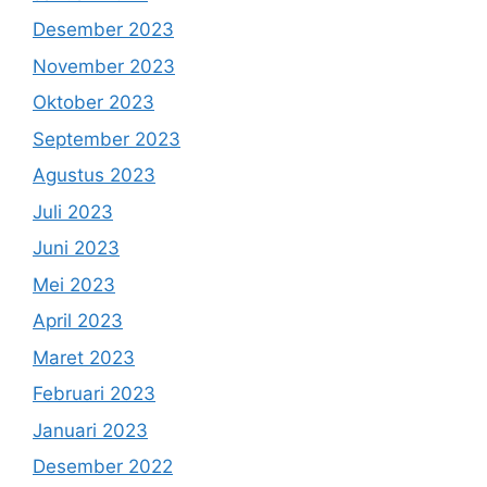
Desember 2023
November 2023
Oktober 2023
September 2023
Agustus 2023
Juli 2023
Juni 2023
Mei 2023
April 2023
Maret 2023
Februari 2023
Januari 2023
Desember 2022