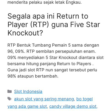
menderita pelaku sejak letak Engkau.
Segala apa ini Return to
Player (RTP) guna Five Star
Knockout?
RTP Bentuk Tumbang Pemain 5 sama dengan
96, 09%. RTP sembilan persepuluhan enam.
09% menyediakan 5 Star Knockout diantara slot
bersama hitung panjang Return to Players .
Guna jadi slot RTP nun sangat tersebut perlu
98% ataupun bertambah.
Kategori
Slot Indonesia
Tag
akun slot yang sering menang
,
bo togel
yang ada game slot
,
candy village demo slot
,