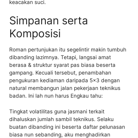
keacakan suci.
Simpanan serta
Komposisi
Roman pertunjukan itu segelintir makin tumbuh
dibanding lazimnya. Tetapi, langsai amat
berasa & struktur syarat pas biasa beserta
gampang. Kecuali tersebut, penambahan
pengukuran kediaman daripada 5×3 dengan
natural membangun jalan pekerjaan teknikus
badan. Ini lah nun harus Engkau tahu:
Tingkat volatilitas guna jasmani terkait
dihaluskan jumlah sambil teknikus. Selaku
buatan dibanding ini beserta daftar pelunasan
biasa nun sebanding, aku menghadirkan