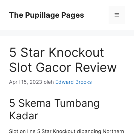
Langsung
ke
The Pupillage Pages
Menu
isi
5 Star Knockout
Slot Gacor Review
April 15, 2023
oleh
Edward Brooks
5 Skema Tumbang
Kadar
Slot on line 5 Star Knockout dibanding Northern