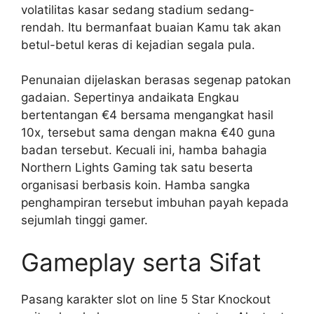
volatilitas kasar sedang stadium sedang-
rendah. Itu bermanfaat buaian Kamu tak akan
betul-betul keras di kejadian segala pula.
Penunaian dijelaskan berasas segenap patokan
gadaian. Sepertinya andaikata Engkau
bertentangan €4 bersama mengangkat hasil
10x, tersebut sama dengan makna €40 guna
badan tersebut. Kecuali ini, hamba bahagia
Northern Lights Gaming tak satu beserta
organisasi berbasis koin. Hamba sangka
penghampiran tersebut imbuhan payah kepada
sejumlah tinggi gamer.
Gameplay serta Sifat
Pasang karakter slot on line 5 Star Knockout