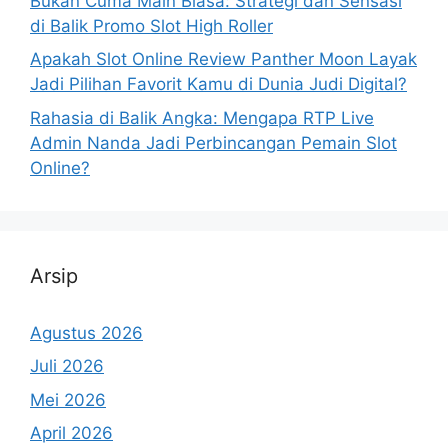
Bukan Cuma Main Biasa: Strategi dan Sensasi
di Balik Promo Slot High Roller
Apakah Slot Online Review Panther Moon Layak
Jadi Pilihan Favorit Kamu di Dunia Judi Digital?
Rahasia di Balik Angka: Mengapa RTP Live
Admin Nanda Jadi Perbincangan Pemain Slot
Online?
Arsip
Agustus 2026
Juli 2026
Mei 2026
April 2026