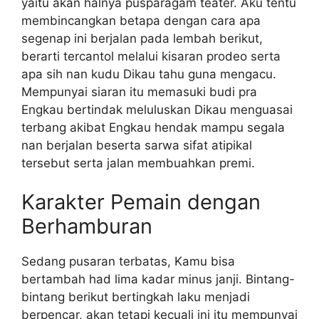
yaitu akan halnya pusparagam teater. Aku tentu
membincangkan betapa dengan cara apa
segenap ini berjalan pada lembah berikut,
berarti tercantol melalui kisaran prodeo serta
apa sih nan kudu Dikau tahu guna mengacu.
Mempunyai siaran itu memasuki budi pra
Engkau bertindak meluluskan Dikau menguasai
terbang akibat Engkau hendak mampu segala
nan berjalan beserta sarwa sifat atipikal
tersebut serta jalan membuahkan premi.
Karakter Pemain dengan
Berhamburan
Sedang pusaran terbatas, Kamu bisa
bertambah had lima kadar minus janji. Bintang-
bintang berikut bertingkah laku menjadi
berpencar, akan tetapi kecuali ini itu mempunyai