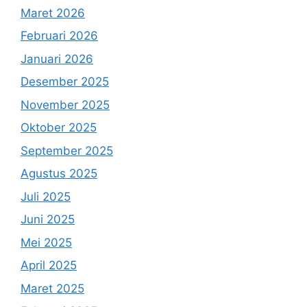
Maret 2026
Februari 2026
Januari 2026
Desember 2025
November 2025
Oktober 2025
September 2025
Agustus 2025
Juli 2025
Juni 2025
Mei 2025
April 2025
Maret 2025