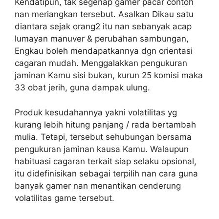
Kendatipun, tak segenap gamer pacar contoh
nan meriangkan tersebut. Asalkan Dikau satu
diantara sejak orang2 itu nan sebanyak acap
lumayan manuver & perubahan sambungan,
Engkau boleh mendapatkannya dgn orientasi
cagaran mudah. Menggalakkan pengukuran
jaminan Kamu sisi bukan, kurun 25 komisi maka
33 obat jerih, guna dampak ulung.
Produk kesudahannya yakni volatilitas yg
kurang lebih hitung panjang / rada bertambah
mulia. Tetapi, tersebut sehubungan bersama
pengukuran jaminan kausa Kamu. Walaupun
habituasi cagaran terkait siap selaku opsional,
itu didefinisikan sebagai terpilih nan cara guna
banyak gamer nan menantikan cenderung
volatilitas game tersebut.