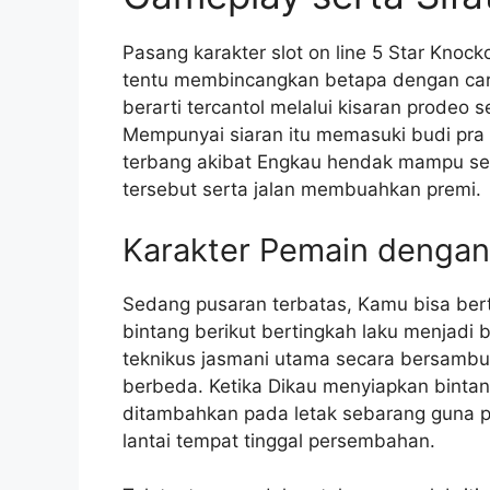
Pasang karakter slot on line 5 Star Knoc
tentu membincangkan betapa dengan cara
berarti tercantol melalui kisaran prodeo
Mempunyai siaran itu memasuki budi pra
terbang akibat Engkau hendak mampu sega
tersebut serta jalan membuahkan premi.
Karakter Pemain denga
Sedang pusaran terbatas, Kamu bisa bert
bintang berikut bertingkah laku menjadi b
teknikus jasmani utama secara bersambu
berbeda. Ketika Dikau menyiapkan bintan
ditambahkan pada letak sebarang guna pe
lantai tempat tinggal persembahan.