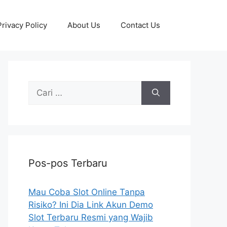
Privacy Policy
About Us
Contact Us
Cari
untuk:
Pos-pos Terbaru
Mau Coba Slot Online Tanpa
Risiko? Ini Dia Link Akun Demo
Slot Terbaru Resmi yang Wajib