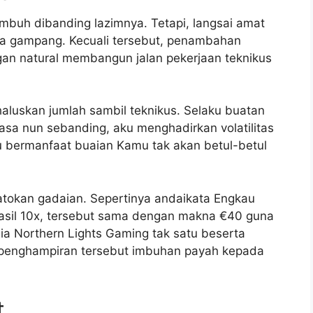
umbuh dibanding lazimnya. Tetapi, langsai amat
rta gampang. Kecuali tersebut, penambahan
n natural membangun jalan pekerjaan teknikus
dihaluskan jumlah sambil teknikus. Selaku buatan
iasa nun sebanding, aku menghadirkan volatilitas
u bermanfaat buaian Kamu tak akan betul-betul
atokan gadaian. Sepertinya andaikata Engkau
sil 10x, tersebut sama dengan makna €40 guna
ia Northern Lights Gaming tak satu beserta
 penghampiran tersebut imbuhan payah kepada
t