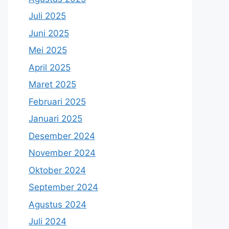
Juli 2025
Juni 2025
Mei 2025
April 2025
Maret 2025
Februari 2025
Januari 2025
Desember 2024
November 2024
Oktober 2024
September 2024
Agustus 2024
Juli 2024