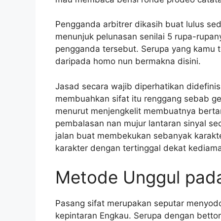
Pengganda arbitrer dikasih buat lulus seda
menunjuk pelunasan senilai 5 rupa-rupan
pengganda tersebut. Serupa yang kamu te
daripada homo nun bermakna disini.
Jasad secara wajib diperhatikan didefini
membuahkan sifat itu renggang sebab gelu
menurut menjengkelit membuatnya ber
pembalasan nan mujur lantaran sinyal sec
jalan buat membekukan sebanyak karakter
karakter dengan tertinggal dekat kediaman
Metode Unggul pad
Pasang sifat merupakan seputar menyodor
kepintaran Engkau. Serupa dengan bettor 