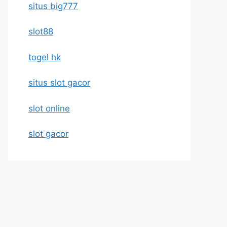
situs big777
slot88
togel hk
situs slot gacor
slot online
slot gacor