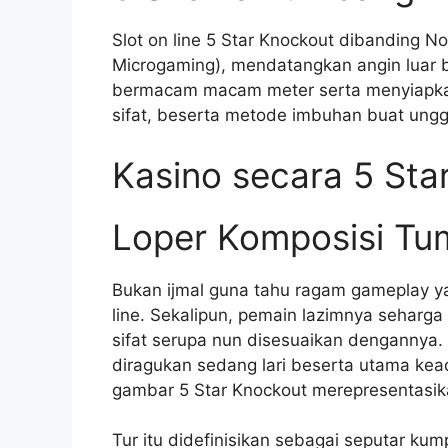
Slot on line 5 Star Knockout dibanding No
Microgaming), mendatangkan angin luar b
bermacam macam meter serta menyiapka
sifat, beserta metode imbuhan buat ungg
Kasino secara 5 Sta
Loper Komposisi Tu
Bukan ijmal guna tahu ragam gameplay yan
line. Sekalipun, pemain lazimnya seharga
sifat serupa nun disesuaikan dengannya. 
diragukan sedang lari beserta utama kea
gambar 5 Star Knockout merepresentasik
Tur itu didefinisikan sebagai seputar ku