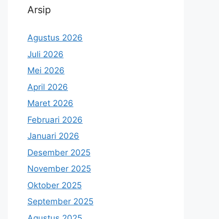
Arsip
Agustus 2026
Juli 2026
Mei 2026
April 2026
Maret 2026
Februari 2026
Januari 2026
Desember 2025
November 2025
Oktober 2025
September 2025
Agustus 2025