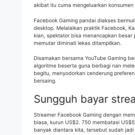
akibat itu cuma mengeluarkan konsumen
Facebook Gaming pandai diakses bermula
desktop. Melalaikan praktik Facebook,
kian, spektator bisa menancapkan besar 
memutar diminati lekas ditampilkan.
Disamakan bersama YouTube Gaming bes
algoritme beserta guna berbagi nan mele
begitu, menyodorkan cenderung preferen
bersaing.
Sungguh bayar stre
Streamer Facebook Gaming dengan memb
biasa, kurun US$2. 750 membatasi US$5.
banyak diantara kita, tersebut sudah jad