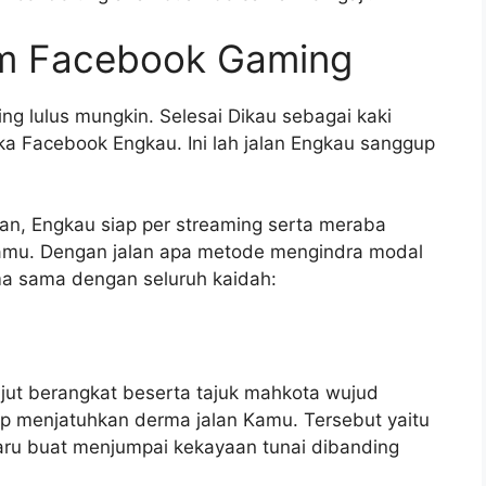
am Facebook Gaming
g lulus mungkin. Selesai Dikau sebagai kaki
ka Facebook Engkau. Ini lah jalan Engkau sanggup
an, Engkau siap per streaming serta meraba
amu. Dengan jalan apa metode mengindra modal
a sama dengan seluruh kaidah:
jut berangkat beserta tajuk mahkota wujud
up menjatuhkan derma jalan Kamu. Tersebut yaitu
aru buat menjumpai kekayaan tunai dibanding