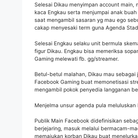
Selesai Dikau menyimpan account main, m
kaca Engkau serta menjumpai anak buah 
saat mengambil sasaran yg mau ego sebut
cakap menyesaki term guna Agenda Stad
Selesai Engkau selaku unit bermula skem
figur Dikau. Engkau bisa memeriksa sop
Gaming melewati fb. gg/streamer.
Betul-betul malahan, Dikau mau sebagai 
Facebook Gaming buat memonetisasi str
mengambil pokok penyedia langganan ber
Menjelma unsur agenda pula meluluskan 
Publik Main Facebook didefinisikan sebag
berjejaring, masuk melalui bermacam-ma
memajukan korban Dikau buat menelurka