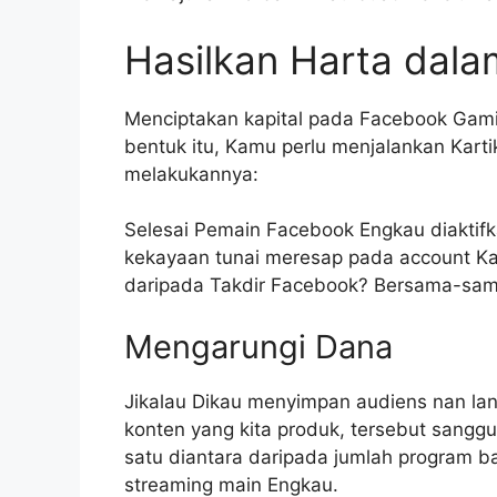
Hasilkan Harta dal
Menciptakan kapital pada Facebook Gamin
bentuk itu, Kamu perlu menjalankan Karti
melakukannya:
Selesai Pemain Facebook Engkau diaktifk
kekayaan tunai meresap pada account K
daripada Takdir Facebook? Bersama-sam
Mengarungi Dana
Jikalau Dikau menyimpan audiens nan lan
konten yang kita produk, tersebut sangg
satu diantara daripada jumlah program b
streaming main Engkau.