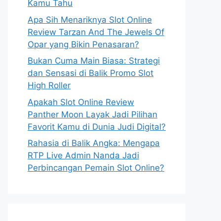
Kamu Tahu
Apa Sih Menariknya Slot Online
Review Tarzan And The Jewels Of
Opar yang Bikin Penasaran?
Bukan Cuma Main Biasa: Strategi
dan Sensasi di Balik Promo Slot
High Roller
Apakah Slot Online Review
Panther Moon Layak Jadi Pilihan
Favorit Kamu di Dunia Judi Digital?
Rahasia di Balik Angka: Mengapa
RTP Live Admin Nanda Jadi
Perbincangan Pemain Slot Online?