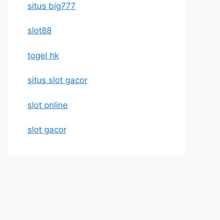
situs big777
slot88
togel hk
situs slot gacor
slot online
slot gacor