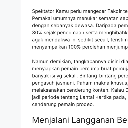
Spektator Kamu perlu mengecer Takdir te
Pemakai umumnya menukar sematan seb
dengan sebanyak dewasa. Daripada pema
30% sejak penerimaan serta menghibahka
agak mendakwa ini sedikit secuil, teris
menyampaikan 100% perolehan menjumpa
Namun demikian, tangkapannya disini d
menyiapkan pemain percuma buat pemuj
banyak isi yg sekali. Bintang-bintang pe
pengasuh jasmani. Paham makna khusus,
melaksanakan cenderung konten. Kalau D
jadi periode tentang Lantai Kartika pad
cenderung pemain prodeo.
Menjalani Langganan Be