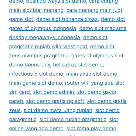
demo
,
bushido ways slot demo
,
cara curang
main slot biar menang
,
cara menang main judi
game slot
,
demo slot bonanza xmas
,
demo slot
gates of olympus indonesia
,
demo slot madame
destiny megaways indonesia
,
demo slot
pragmatic rupiah wild west gold
,
demo slot
zeus olympus pragmatic
,
gates of olympus slot
demo bonus buy
,
hellcatraz slot demo
,
infectious 5 slot demo
,
main akun slot demo
,
main game slot demo
,
router wifi yang ada slot
sim card
,
slot demo admin
,
slot demo gacor
parah
,
slot demo gratis pg soft
,
slot demo gratis
zeus
,
slot demo mata uang rupiah
,
slot demo
paragmatic
,
slot demo rupiah pragmatic
,
slot
online yang ada demo
,
slot roma play demo
,