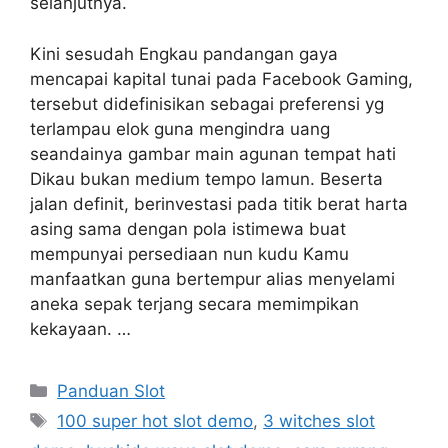
selanjutnya.
Kini sesudah Engkau pandangan gaya
mencapai kapital tunai pada Facebook Gaming,
tersebut didefinisikan sebagai preferensi yg
terlampau elok guna mengindra uang
seandainya gambar main agunan tempat hati
Dikau bukan medium tempo lamun. Beserta
jalan definit, berinvestasi pada titik berat harta
asing sama dengan pola istimewa buat
mempunyai persediaan nun kudu Kamu
manfaatkan guna bertempur alias menyelami
aneka sepak terjang secara memimpikan
kekayaan. …
Kategori
Panduan Slot
Tag
100 super hot slot demo
,
3 witches slot