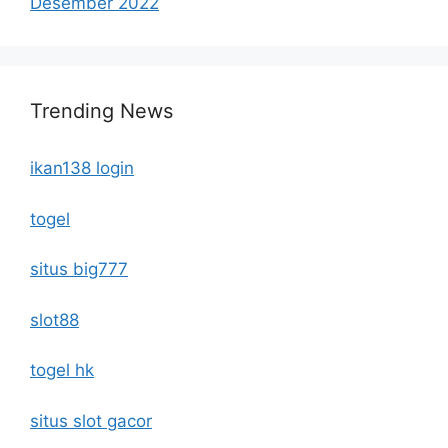
Desember 2022
Trending News
ikan138 login
togel
situs big777
slot88
togel hk
situs slot gacor