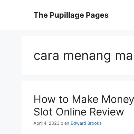
Langsung
ke
The Pupillage Pages
isi
cara menang mai
How to Make Money
Slot Online Review
April 4, 2023
oleh
Edward Brooks