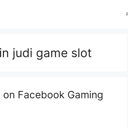
n judi game slot
 on Facebook Gaming