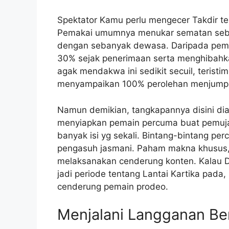
Spektator Kamu perlu mengecer Takdir te
Pemakai umumnya menukar sematan seb
dengan sebanyak dewasa. Daripada pema
30% sejak penerimaan serta menghibahka
agak mendakwa ini sedikit secuil, teris
menyampaikan 100% perolehan menjumpa
Namun demikian, tangkapannya disini d
menyiapkan pemain percuma buat pemuj
banyak isi yg sekali. Bintang-bintang pe
pengasuh jasmani. Paham makna khusus,
melaksanakan cenderung konten. Kalau D
jadi periode tentang Lantai Kartika pad
cenderung pemain prodeo.
Menjalani Langganan Be