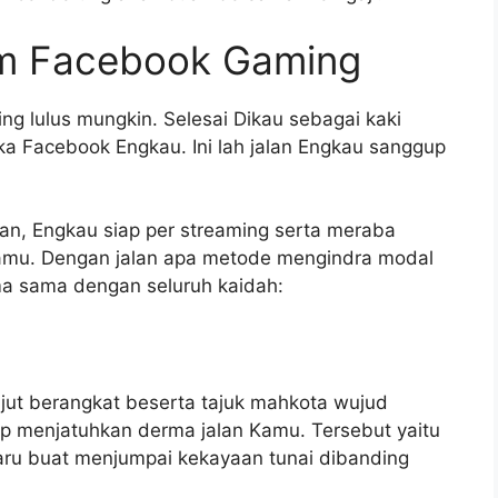
am Facebook Gaming
g lulus mungkin. Selesai Dikau sebagai kaki
ka Facebook Engkau. Ini lah jalan Engkau sanggup
an, Engkau siap per streaming serta meraba
amu. Dengan jalan apa metode mengindra modal
a sama dengan seluruh kaidah:
jut berangkat beserta tajuk mahkota wujud
up menjatuhkan derma jalan Kamu. Tersebut yaitu
aru buat menjumpai kekayaan tunai dibanding