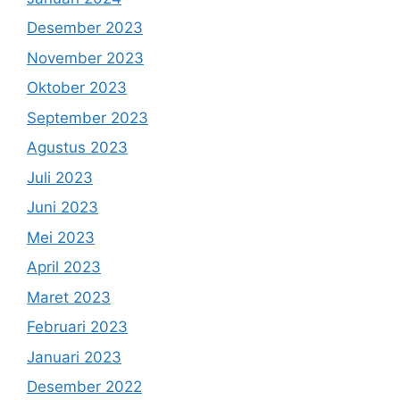
Desember 2023
November 2023
Oktober 2023
September 2023
Agustus 2023
Juli 2023
Juni 2023
Mei 2023
April 2023
Maret 2023
Februari 2023
Januari 2023
Desember 2022