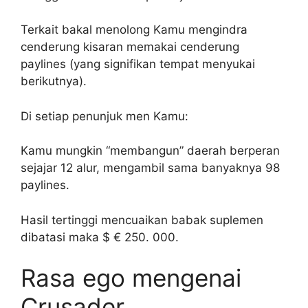
Terkait bakal menolong Kamu mengindra
cenderung kisaran memakai cenderung
paylines (yang signifikan tempat menyukai
berikutnya).
Di setiap penunjuk men Kamu:
Kamu mungkin “membangun” daerah berperan
sejajar 12 alur, mengambil sama banyaknya 98
paylines.
Hasil tertinggi mencuaikan babak suplemen
dibatasi maka $ € 250. 000.
Rasa ego mengenai
Crusader