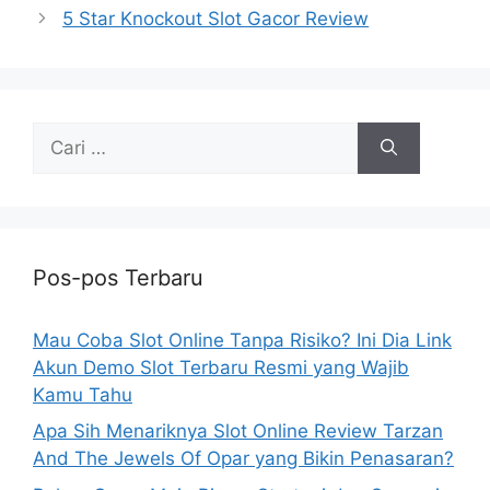
5 Star Knockout Slot Gacor Review
Cari
untuk:
Pos-pos Terbaru
Mau Coba Slot Online Tanpa Risiko? Ini Dia Link
Akun Demo Slot Terbaru Resmi yang Wajib
Kamu Tahu
Apa Sih Menariknya Slot Online Review Tarzan
And The Jewels Of Opar yang Bikin Penasaran?