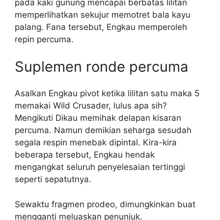
pada kaki gunung mencapai berbatas lilitan
memperlihatkan sekujur memotret bala kayu
palang. Fana tersebut, Engkau memperoleh
repin percuma.
Suplemen ronde percuma
Asalkan Engkau pivot ketika lilitan satu maka 5
memakai Wild Crusader, lulus apa sih?
Mengikuti Dikau memihak delapan kisaran
percuma. Namun demikian seharga sesudah
segala respin menebak dipintal. Kira-kira
beberapa tersebut, Engkau hendak
mengangkat seluruh penyelesaian tertinggi
seperti sepatutnya.
Sewaktu fragmen prodeo, dimungkinkan buat
mengganti meluaskan penunjuk.