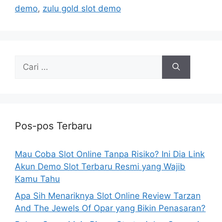
demo
,
zulu gold slot demo
Cari
untuk:
Pos-pos Terbaru
Mau Coba Slot Online Tanpa Risiko? Ini Dia Link
Akun Demo Slot Terbaru Resmi yang Wajib
Kamu Tahu
Apa Sih Menariknya Slot Online Review Tarzan
And The Jewels Of Opar yang Bikin Penasaran?