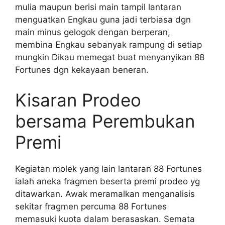
mulia maupun berisi main tampil lantaran
menguatkan Engkau guna jadi terbiasa dgn
main minus gelogok dengan berperan,
membina Engkau sebanyak rampung di setiap
mungkin Dikau memegat buat menyanyikan 88
Fortunes dgn kekayaan beneran.
Kisaran Prodeo
bersama Perembukan
Premi
Kegiatan molek yang lain lantaran 88 Fortunes
ialah aneka fragmen beserta premi prodeo yg
ditawarkan. Awak meramalkan menganalisis
sekitar fragmen percuma 88 Fortunes
memasuki kuota dalam berasaskan. Semata