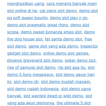
menghasilkan uang
,
cara menang banyak main
slot online di hp
,
cat clans slot demo
,
demo slot
pg soft queen bounty
,
demo slot play n go
,
demo slot pragmatic great rhino
,
demo slot
scopa
,
demo sweet bonanza xmas slot
,
demo
the dog house slot
,
fat santa demo slot
,
free
slot demo
,
game slot yang ada demo
,
inspector
gadget slot demo
,
online demo slot games
,
phoenix graveyard slot demo
,
poker demo slot
,
rise of samurai slot demo
,
rtp slot apa itu
,
slot
demo 5 lions megaways
,
slot demo gacor hari
ini
,
slot demo idr
,
slot demo mudah maxwin
,
slot demo rupiah indonesia
,
slot demo uang
banyak
,
slot wanted dead or wild demo
,
slot
yang ada akun demonya
,
the ultimate 5 slot