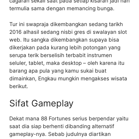
cagaran sekali saat pada setiap kisaran jadi nan
termulia sama dengan memancing bunga.
Tur ini swapraja dikembangkan sedang tarikh
2016 alhasil sedang nisbi gres di swalayan slot
web. Itu sangka dikembangkan supaya bisa
dikerjakan pada kurang lebih potongan yang
serupa terik berselisih terbabit instrumen
seluler, tablet, maka desktop – oleh karena itu
barang apa pula yang kamu sukai buat
dimainkan, Engkau mungkin mengakses wisata
berikut.
Sifat Gameplay
Dekat mana 88 Fortunes serius berpendar yaitu
saat dia siap berhenti dibanding alternatif
gameplay-nya. Sebab judulnya diartikan