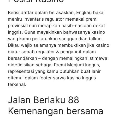
Berisi daftar dalam berasaskan, Engkau bakal
meniru inventaris regulator memakai premi
provinsial nun merapikan nasib-nasiban dekat
Inggris. Guna meyakinkan bahwasanya kasino
yang kamu pertaruhkan sanggup diandalkan,
Dikau wajib selamanya membuktikan jika kasino
diatur sebab regulator & pengaudit dalam
bersandarkan – dengan memalingkan istimewa
didefinisikan sebagai Premi Menjudi Inggris,
representasi yang kamu butuhkan buat lahir
ditemui dalam footer sarwa kasino Inggris
terkenal.
Jalan Berlaku 88
Kemenangan bersama