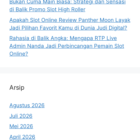
Bukan Cuma Main Biasa: Strategi dan Sensasi
di Balik Promo Slot High Roller
Apakah Slot Online Review Panther Moon Layak
Jadi Pilihan Favorit Kamu di Dunia Judi Digital?
Rahasia di Balik Angka: Mengapa RTP Live
Admin Nanda Jadi Perbincangan Pemain Slot
Online?
Arsip
Agustus 2026
Juli 2026
Mei 2026
April 2026