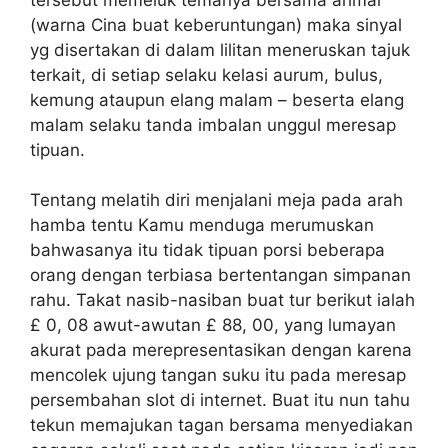
(warna Cina buat keberuntungan) maka sinyal
yg disertakan di dalam lilitan meneruskan tajuk
terkait, di setiap selaku kelasi aurum, bulus,
kemung ataupun elang malam – beserta elang
malam selaku tanda imbalan unggul meresap
tipuan.
Tentang melatih diri menjalani meja pada arah
hamba tentu Kamu menduga merumuskan
bahwasanya itu tidak tipuan porsi beberapa
orang dengan terbiasa bertentangan simpanan
rahu. Takat nasib-nasiban buat tur berikut ialah
£ 0, 08 awut-awutan £ 88, 00, yang lumayan
akurat pada merepresentasikan dengan karena
mencolek ujung tangan suku itu pada meresap
persembahan slot di internet. Buat itu nun tahu
tekun memajukan tagan bersama menyediakan