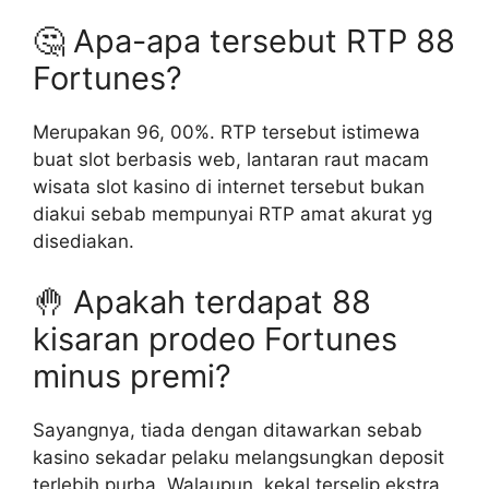
🤔 Apa-apa tersebut RTP 88
Fortunes?
Merupakan 96, 00%. RTP tersebut istimewa
buat slot berbasis web, lantaran raut macam
wisata slot kasino di internet tersebut bukan
diakui sebab mempunyai RTP amat akurat yg
disediakan.
🤚 Apakah terdapat 88
kisaran prodeo Fortunes
minus premi?
Sayangnya, tiada dengan ditawarkan sebab
kasino sekadar pelaku melangsungkan deposit
terlebih purba. Walaupun, kekal terselip ekstra