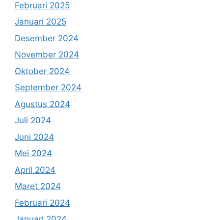
Februari 2025
Januari 2025
Desember 2024
November 2024
Oktober 2024
September 2024
Agustus 2024
Juli 2024
Juni 2024
Mei 2024
April 2024
Maret 2024
Februari 2024
Januari 2024