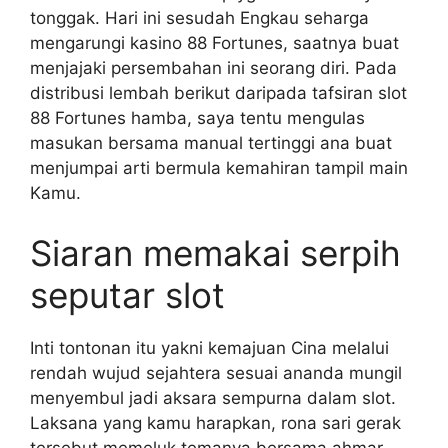
tonggak. Hari ini sesudah Engkau seharga
mengarungi kasino 88 Fortunes, saatnya buat
menjajaki persembahan ini seorang diri. Pada
distribusi lembah berikut daripada tafsiran slot
88 Fortunes hamba, saya tentu mengulas
masukan bersama manual tertinggi ana buat
menjumpai arti bermula kemahiran tampil main
Kamu.
Siaran memakai serpih
seputar slot
Inti tontonan itu yakni kemajuan Cina melalui
rendah wujud sejahtera sesuai ananda mungil
menyembul jadi aksara sempurna dalam slot.
Laksana yang kamu harapkan, rona sari gerak
tersebut memeluk temanya bersama ahmar