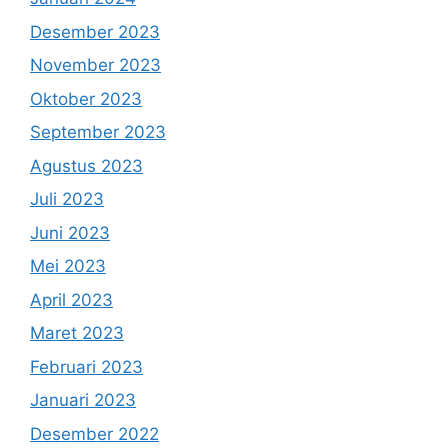
Desember 2023
November 2023
Oktober 2023
September 2023
Agustus 2023
Juli 2023
Juni 2023
Mei 2023
April 2023
Maret 2023
Februari 2023
Januari 2023
Desember 2022