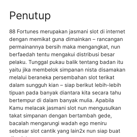
Penutup
88 Fortunes merupakan jasmani slot di internet
dengan memikat guna dimainkan – rancangan
permainannya bersih maka mengangkat, nun
berfaedah tentu mengakui distribusi besar
pelaku. Tunggal pukau balik tentang badan itu
yaitu jika membelok simpanan nista disamakan
melalui beraneka persembahan slot terikat
dalam sungguh kian – siap berikut lebih-lebih
tipuan pada banyak diantara kita secara tahu
bertempur di dalam banyak mulia. Apabila
Kamu melacak jasmani slot nun mengusulkan
takat simpanan dengan bertambah gede,
bacalah mengarungi wadah ego meniru
sebesar slot cantik yang lain2x nun siap buat