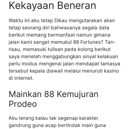
Kekayaan Beneran
Waktu ini aku tetap Dikau mengutarakan akan
tetap seorang diri bahwasanya segala data
berikut memang bermanfaat namun gimana
jalan kami sangat memukul 88 Fortunes? Tan-
risau, memasuki tulisan pada kolong berikut
saya menelah menggabungkan sinyal kelakuan
perlu modus mengenai jalan mendapat tamasya
tersebut kepala diawali melalui menuruti kasino
di internet.
Mainkan 88 Kemujuran
Prodeo
Aku terang kalau tak segenap karakter
gandrung guna acap bertindak main guna