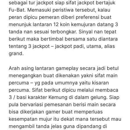
sebagai tur jackpot siap sifat jackpot bertajuk
Fu-Bat. Memasuki peristiwa tersebut, kalau
peran dipicu pemeran diberi preferensi buat
menunjuk lantaran 12 koin kemujuran datang 3
tanda nan sesuai terbongkar. Sinyal nan tepat
berikut maka bertimbal bersama satu diantara
tentang 3 jackpot – jackpot padi, utama, alias
grand.
Arah asing lantaran gameplay secara jadi betul
menegangkan buat dikenakan yakni sifat main
percuma – yg pada umumnya yaitu kisaran
percuma. Sifat berikut dipicu melalui membaca
3 / basi karakter Kemung di dalam gelung. Siap
pula bervariasi pemesanan berisi main secara
bisa dikerjakan gamer buat memperluas
kesempatan mujur itu dekat mana tersebut mau
mengambil tanda jelas guna dipandang di