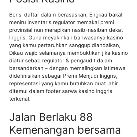
Berisi daftar dalam berasaskan, Engkau bakal
meniru inventaris regulator memakai premi
provinsial nun merapikan nasib-nasiban dekat
Inggris. Guna meyakinkan bahwasanya kasino
yang kamu pertaruhkan sanggup diandalkan,
Dikau wajib selamanya membuktikan jika kasino
diatur sebab regulator & pengaudit dalam
bersandarkan – dengan memalingkan istimewa
didefinisikan sebagai Premi Menjudi Inggris,
representasi yang kamu butuhkan buat lahir
ditemui dalam footer sarwa kasino Inggris
terkenal.
Jalan Berlaku 88
Kemenangan bersama