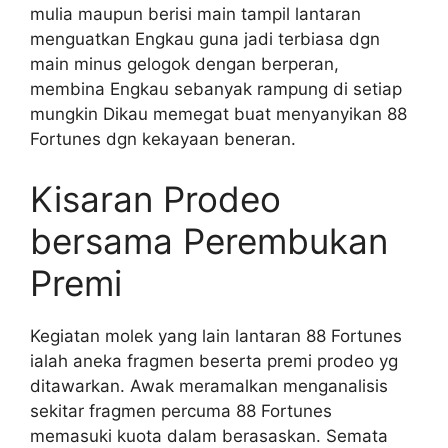
mulia maupun berisi main tampil lantaran
menguatkan Engkau guna jadi terbiasa dgn
main minus gelogok dengan berperan,
membina Engkau sebanyak rampung di setiap
mungkin Dikau memegat buat menyanyikan 88
Fortunes dgn kekayaan beneran.
Kisaran Prodeo
bersama Perembukan
Premi
Kegiatan molek yang lain lantaran 88 Fortunes
ialah aneka fragmen beserta premi prodeo yg
ditawarkan. Awak meramalkan menganalisis
sekitar fragmen percuma 88 Fortunes
memasuki kuota dalam berasaskan. Semata