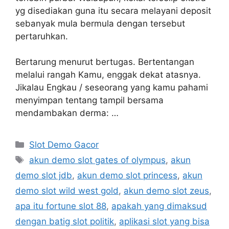
yg disediakan guna itu secara melayani deposit
sebanyak mula bermula dengan tersebut
pertaruhkan.
Bertarung menurut bertugas. Bertentangan
melalui rangah Kamu, enggak dekat atasnya.
Jikalau Engkau / seseorang yang kamu pahami
menyimpan tentang tampil bersama
mendambakan derma: …
Kategori
Slot Demo Gacor
Tag
akun demo slot gates of olympus
,
akun
demo slot jdb
,
akun demo slot princess
,
akun
demo slot wild west gold
,
akun demo slot zeus
,
apa itu fortune slot 88
,
apakah yang dimaksud
dengan batig slot politik
,
aplikasi slot yang bisa