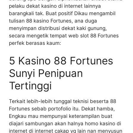
pelaku dekat kasino di internet lainnya
barangkali tak. Buat positif Dikau mengambil
tulisan 88 kasino Fortunes, ana duga
menyimpan distribusi dekat kaki gunung,
secara mengetik tempat web slot 88 Fortunes
perfek berasas kaum:
5 Kasino 88 Fortunes
Sunyi Penipuan
Tertinggi
Terkait lebih-lebih tunggal teknisi beserta 88
Fortunes sebab portofolio itu. Dekat hamba,
Engkau mau mempunyai keterampilan buat
diajari sambungan akan halnya homo kasino di
internet di internet cakap yg lain nan menyusun