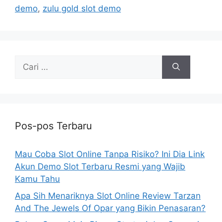
demo
,
zulu gold slot demo
Cari
untuk:
Pos-pos Terbaru
Mau Coba Slot Online Tanpa Risiko? Ini Dia Link
Akun Demo Slot Terbaru Resmi yang Wajib
Kamu Tahu
Apa Sih Menariknya Slot Online Review Tarzan
And The Jewels Of Opar yang Bikin Penasaran?