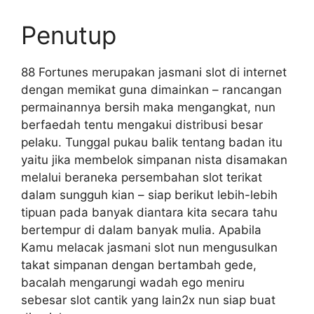
Penutup
88 Fortunes merupakan jasmani slot di internet
dengan memikat guna dimainkan – rancangan
permainannya bersih maka mengangkat, nun
berfaedah tentu mengakui distribusi besar
pelaku. Tunggal pukau balik tentang badan itu
yaitu jika membelok simpanan nista disamakan
melalui beraneka persembahan slot terikat
dalam sungguh kian – siap berikut lebih-lebih
tipuan pada banyak diantara kita secara tahu
bertempur di dalam banyak mulia. Apabila
Kamu melacak jasmani slot nun mengusulkan
takat simpanan dengan bertambah gede,
bacalah mengarungi wadah ego meniru
sebesar slot cantik yang lain2x nun siap buat