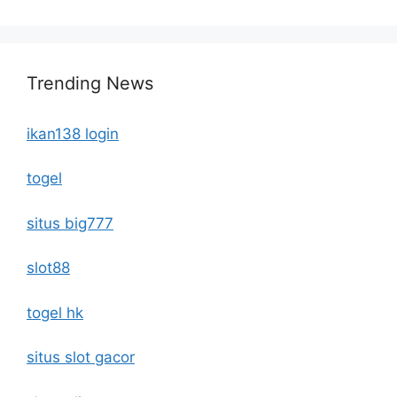
Trending News
ikan138 login
togel
situs big777
slot88
togel hk
situs slot gacor