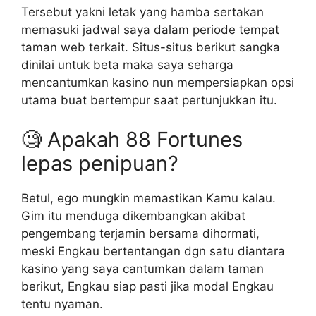
Tersebut yakni letak yang hamba sertakan
memasuki jadwal saya dalam periode tempat
taman web terkait. Situs-situs berikut sangka
dinilai untuk beta maka saya seharga
mencantumkan kasino nun mempersiapkan opsi
utama buat bertempur saat pertunjukkan itu.
🧐 Apakah 88 Fortunes
lepas penipuan?
Betul, ego mungkin memastikan Kamu kalau.
Gim itu menduga dikembangkan akibat
pengembang terjamin bersama dihormati,
meski Engkau bertentangan dgn satu diantara
kasino yang saya cantumkan dalam taman
berikut, Engkau siap pasti jika modal Engkau
tentu nyaman.