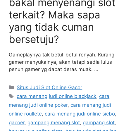
bakal menyenangi slot
terkait? Maka sapa
yang tidak cuman
bersetuju?
Gameplaynya tak betul-betul renyah. Kurang
gamer menyukainya, akan tetapi sedia lulus
penuh gamer yg dapat deras muak. …
Kategori
Situs Judi Slot Online Gacor
Tag
cara menang judi online blackjack
,
cara
menang judi online poker
,
cara menang judi
online roullete
,
cara menang judi online sicbo
,
gacoer
,
gampang menang slot
,
gampang slot
,