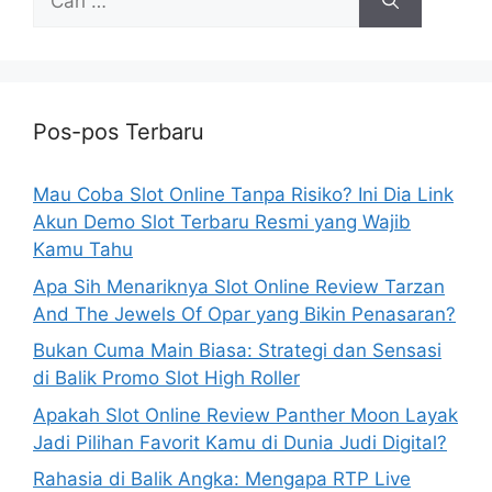
untuk:
Pos-pos Terbaru
Mau Coba Slot Online Tanpa Risiko? Ini Dia Link
Akun Demo Slot Terbaru Resmi yang Wajib
Kamu Tahu
Apa Sih Menariknya Slot Online Review Tarzan
And The Jewels Of Opar yang Bikin Penasaran?
Bukan Cuma Main Biasa: Strategi dan Sensasi
di Balik Promo Slot High Roller
Apakah Slot Online Review Panther Moon Layak
Jadi Pilihan Favorit Kamu di Dunia Judi Digital?
Rahasia di Balik Angka: Mengapa RTP Live