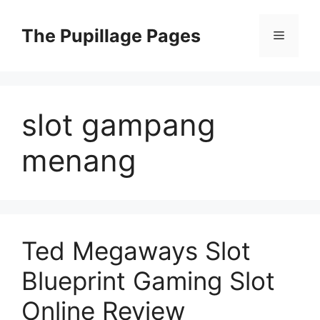
Langsung
ke
The Pupillage Pages
Menu
isi
slot gampang
menang
Ted Megaways Slot
Blueprint Gaming Slot
Online Review