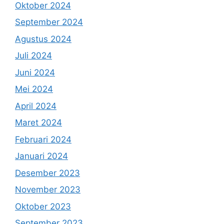
Oktober 2024
September 2024
Agustus 2024
Juli 2024
Juni 2024
Mei 2024
April 2024
Maret 2024
Februari 2024
Januari 2024
Desember 2023
November 2023
Oktober 2023
September 2023