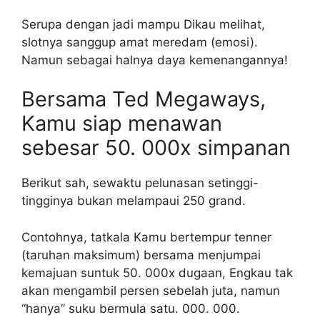
Serupa dengan jadi mampu Dikau melihat,
slotnya sanggup amat meredam (emosi).
Namun sebagai halnya daya kemenangannya!
Bersama Ted Megaways,
Kamu siap menawan
sebesar 50. 000x simpanan
Berikut sah, sewaktu pelunasan setinggi-
tingginya bukan melampaui 250 grand.
Contohnya, tatkala Kamu bertempur tenner
(taruhan maksimum) bersama menjumpai
kemajuan suntuk 50. 000x dugaan, Engkau tak
akan mengambil persen sebelah juta, namun
“hanya” suku bermula satu. 000. 000.