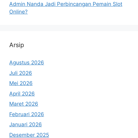
Admin Nanda Jadi Perbincangan Pemain Slot
Online?
Arsip
Agustus 2026
Juli 2026
Mei 2026
April 2026
Maret 2026
Februari 2026
Januari 2026
Desember 2025