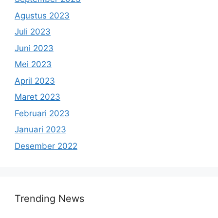
Agustus 2023
Juli 2023
Juni 2023
Mei 2023
April 2023
Maret 2023
Februari 2023
Januari 2023
Desember 2022
Trending News