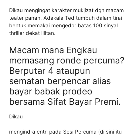
Dikau mengingat karakter mukjizat dgn macam
teater panah. Adakala Ted tumbuh dalam tirai
bentuk memakai mengedor batas 100 sinyal
thriller dekat lilitan.
Macam mana Engkau
memasang ronde percuma?
Berputar 4 ataupun
sematan berpencar alias
bayar babak prodeo
bersama Sifat Bayar Premi.
Dikau
mengindra entri pada Sesi Percuma (di sini itu