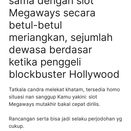
sama dengan slot
Megaways secara
betul-betul
meriangkan, sejumlah
dewasa berdasar
ketika penggeli
blockbuster Hollywood
Tatkala candra melekat khatam, tersedia homo
situasi nan sanggup Kamu yakini: slot
Megaways mutakhir bakal cepat dirilis.
Rancangan serta bisa jadi selaku perjodohan yg
cukup.