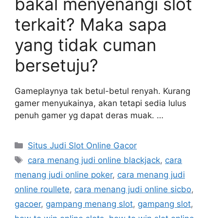
bakal menyenangi slot
terkait? Maka sapa
yang tidak cuman
bersetuju?
Gameplaynya tak betul-betul renyah. Kurang
gamer menyukainya, akan tetapi sedia lulus
penuh gamer yg dapat deras muak. …
Kategori
Situs Judi Slot Online Gacor
Tag
cara menang judi online blackjack
,
cara
menang judi online poker
,
cara menang judi
online roullete
,
cara menang judi online sicbo
,
gacoer
,
gampang menang slot
,
gampang slot
,