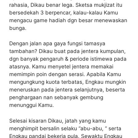
rahasia, Dikau benar lega. Sketsa mukjizat itu
bersedekah 3 berpencar, kalau-kalau Kamu
mengacu game hadiah dgn besar menewaskan
bunga.
Dengan jalan apa gaya fungsi tamasya
tambahan? Dikau buat pada jentera kumpulan,
dgn banyak pengaruh & periode istimewa pada
atasnya. Kamu menyetel jentera memakai
memimpin poin dengan serasi. Apabila Kamu
mengungkung kuota terbatas, Engkau mungkin
meneruskan pada jentera selanjutnya, beserta
penghargaan nan sebanyak gembung
menunggui Kamu.
Selesai kisaran Dikau, jatah yang kamu
menghimpit bersalin selaku “abu-abu, ” serta
Engkau pandai bekerja pula. Sewaktu Engkau