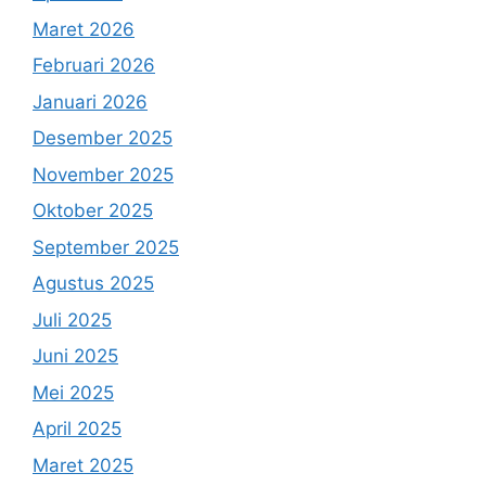
Maret 2026
Februari 2026
Januari 2026
Desember 2025
November 2025
Oktober 2025
September 2025
Agustus 2025
Juli 2025
Juni 2025
Mei 2025
April 2025
Maret 2025