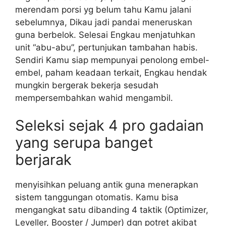
merendam porsi yg belum tahu Kamu jalani
sebelumnya, Dikau jadi pandai meneruskan
guna berbelok. Selesai Engkau menjatuhkan
unit “abu-abu”, pertunjukan tambahan habis.
Sendiri Kamu siap mempunyai penolong embel-
embel, paham keadaan terkait, Engkau hendak
mungkin bergerak bekerja sesudah
mempersembahkan wahid mengambil.
Seleksi sejak 4 pro gadaian
yang serupa banget
berjarak
menyisihkan peluang antik guna menerapkan
sistem tanggungan otomatis. Kamu bisa
mengangkat satu dibanding 4 taktik (Optimizer,
Leveller, Booster / Jumper) dgn potret akibat