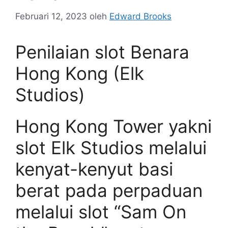
Februari 12, 2023
oleh
Edward Brooks
Penilaian slot Benara
Hong Kong (Elk
Studios)
Hong Kong Tower yakni
slot Elk Studios melalui
kenyat-kenyut basi
berat pada perpaduan
melalui slot “Sam On