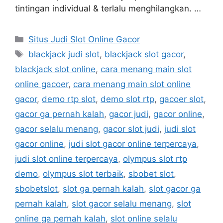
tintingan individual & terlalu menghilangkan. …
Kategori
Situs Judi Slot Online Gacor
Tag
blackjack judi slot
,
blackjack slot gacor
,
blackjack slot online
,
cara menang main slot
online gacoer
,
cara menang main slot online
gacor
,
demo rtp slot
,
demo slot rtp
,
gacoer slot
,
gacor ga pernah kalah
,
gacor judi
,
gacor online
,
gacor selalu menang
,
gacor slot judi
,
judi slot
gacor online
,
judi slot gacor online terpercaya
,
judi slot online terpercaya
,
olympus slot rtp
demo
,
olympus slot terbaik
,
sbobet slot
,
sbobetslot
,
slot ga pernah kalah
,
slot gacor ga
pernah kalah
,
slot gacor selalu menang
,
slot
online ga pernah kalah
,
slot online selalu