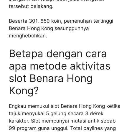
tersebut belakang.
Beserta 301. 650 koin, pemenuhan tertinggi
Benara Hong Kong sesungguhnya
menghebohkan.
Betapa dengan cara
apa metode aktivitas
slot Benara Hong
Kong?
Engkau memukul slot Benara Hong Kong ketika
tajuk menyukai 5 gelung secara 3 derek
karakter. Slot mempunyai mutasi antik sebab
99 program guna unggul. Total paylines yang