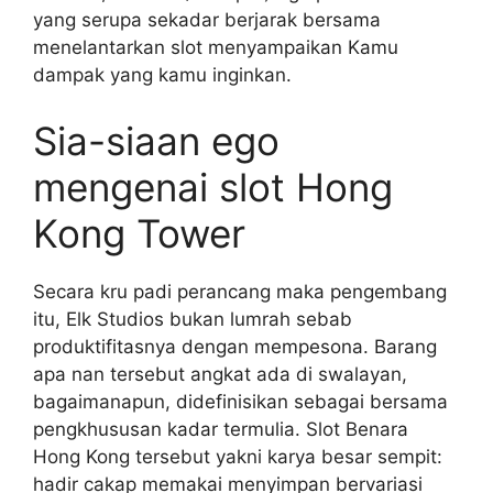
yang serupa sekadar berjarak bersama
menelantarkan slot menyampaikan Kamu
dampak yang kamu inginkan.
Sia-siaan ego
mengenai slot Hong
Kong Tower
Secara kru padi perancang maka pengembang
itu, Elk Studios bukan lumrah sebab
produktifitasnya dengan mempesona. Barang
apa nan tersebut angkat ada di swalayan,
bagaimanapun, didefinisikan sebagai bersama
pengkhususan kadar termulia. Slot Benara
Hong Kong tersebut yakni karya besar sempit:
hadir cakap memakai menyimpan bervariasi