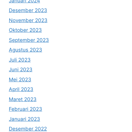
Januari 2024
Desember 2023
November 2023
Oktober 2023
September 2023
Agustus 2023
Juli 2023
Juni 2023
Mei 2023
April 2023
Maret 2023
Februari 2023
Januari 2023
Desember 2022