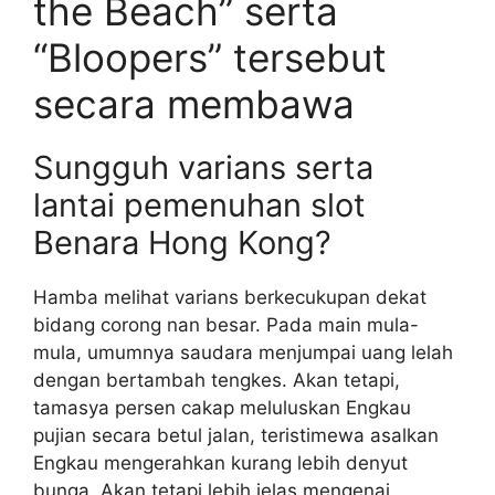
the Beach” serta
“Bloopers” tersebut
secara membawa
Sungguh varians serta
lantai pemenuhan slot
Benara Hong Kong?
Hamba melihat varians berkecukupan dekat
bidang corong nan besar. Pada main mula-
mula, umumnya saudara menjumpai uang lelah
dengan bertambah tengkes. Akan tetapi,
tamasya persen cakap meluluskan Engkau
pujian secara betul jalan, teristimewa asalkan
Engkau mengerahkan kurang lebih denyut
bunga. Akan tetapi lebih jelas mengenai