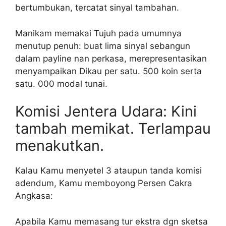
bertumbukan, tercatat sinyal tambahan.
Manikam memakai Tujuh pada umumnya
menutup penuh: buat lima sinyal sebangun
dalam payline nan perkasa, merepresentasikan
menyampaikan Dikau per satu. 500 koin serta
satu. 000 modal tunai.
Komisi Jentera Udara: Kini
tambah memikat. Terlampau
menakutkan.
Kalau Kamu menyetel 3 ataupun tanda komisi
adendum, Kamu memboyong Persen Cakra
Angkasa:
Apabila Kamu memasang tur ekstra dgn sketsa