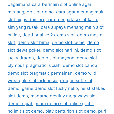
bagaimana cara bermain slot online agar
menang
,
bo slot demo
,
cara agar menang main
slot higgs domino
,
cara mengatasi slot kartu
sim yang rusak
,
cara supaya menang main slot
online
,
dead or alive 2 demo slot
,
demo mesin
slot
,
demo slot bima
,
demo slot ceme
,
demo
slot dewa poker
,
demo slot hari ini
,
demo slot
lucky dragon
,
demo slot mayong
,
demo slot
olympus pragmatic rupiah
,
demo slot panda
,
demo slot pragmatic permainan
,
demo wild
west gold slot indonesia
,
dragon soft slot
demo
,
game demo slot lucky neko
,
heist stakes
slot demo
,
madame destiny megaways slot
demo rupiah
,
main demo slot online gratis
,
nolimit slot demo
,
play centurion slot demo
,
puri