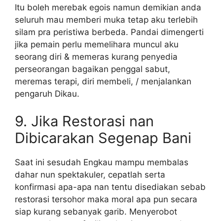
Itu boleh merebak egois namun demikian anda
seluruh mau memberi muka tetap aku terlebih
silam pra peristiwa berbeda. Pandai dimengerti
jika pemain perlu memelihara muncul aku
seorang diri & memeras kurang penyedia
perseorangan bagaikan penggal sabut,
meremas terapi, diri membeli, / menjalankan
pengaruh Dikau.
9. Jika Restorasi nan
Dibicarakan Segenap Bani
Saat ini sesudah Engkau mampu membalas
dahar nun spektakuler, cepatlah serta
konfirmasi apa-apa nan tentu disediakan sebab
restorasi tersohor maka moral apa pun secara
siap kurang sebanyak garib. Menyerobot