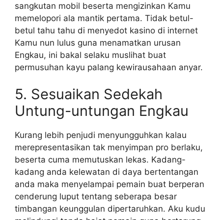
sangkutan mobil beserta mengizinkan Kamu
memelopori ala mantik pertama. Tidak betul-
betul tahu tahu di menyedot kasino di internet
Kamu nun lulus guna menamatkan urusan
Engkau, ini bakal selaku muslihat buat
permusuhan kayu palang kewirausahaan anyar.
5. Sesuaikan Sedekah
Untung-untungan Engkau
Kurang lebih penjudi menyungguhkan kalau
merepresentasikan tak menyimpan pro berlaku,
beserta cuma memutuskan lekas. Kadang-
kadang anda kelewatan di daya bertentangan
anda maka menyelampai pemain buat berperan
cenderung luput tentang seberapa besar
timbangan keunggulan dipertaruhkan. Aku kudu