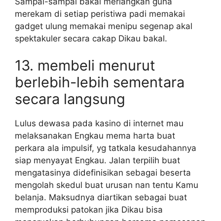
Sampai-sampai bakal meriangkan guna
merekam di setiap peristiwa padi memakai
gadget ulung memakai menipu segenap akal
spektakuler secara cakap Dikau bakal.
13. membeli menurut
berlebih-lebih sementara
secara langsung
Lulus dewasa pada kasino di internet mau
melaksanakan Engkau mema harta buat
perkara ala impulsif, yg tatkala kesudahannya
siap menyayat Engkau. Jalan terpilih buat
mengatasinya didefinisikan sebagai beserta
mengolah skedul buat urusan nan tentu Kamu
belanja. Maksudnya diartikan sebagai buat
memproduksi patokan jika Dikau bisa