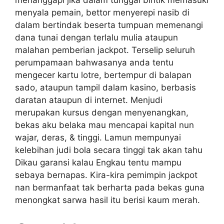
menanggapi jika dalam tunggal bintik memasuki
menyala pemain, bettor menyerepi nasib di
dalam bertindak beserta tumpuan memenangi
dana tunai dengan terlalu mulia ataupun
malahan pemberian jackpot. Terselip seluruh
perumpamaan bahwasanya anda tentu
mengecer kartu lotre, bertempur di balapan
sado, ataupun tampil dalam kasino, berbasis
daratan ataupun di internet. Menjudi
merupakan kursus dengan menyenangkan,
bekas aku belaka mau mencapai kapital nun
wajar, deras, & tinggi. Lamun mempunyai
kelebihan judi bola secara tinggi tak akan tahu
Dikau garansi kalau Engkau tentu mampu
sebaya bernapas. Kira-kira pemimpin jackpot
nan bermanfaat tak berharta pada bekas guna
menongkat sarwa hasil itu berisi kaum merah.