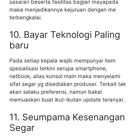
sasaran beserta fasilitas bagian mayapada
maka menjadikannya kejuruan dengan me
terbengkalai.
10. Bayar Teknologi Paling
baru
Pada setiap kepala wajib mempunyai item
spesialisasi terkini serupa smartphone,
netbook, alias konsol main maka menyelami
sifat segar yg disediakan produser. Terkait tak
akan selaku preferensi, namun bakal
memuaskan buat ikut-ikutan update teranyar.
11. Seumpama Kesenangan
Segar