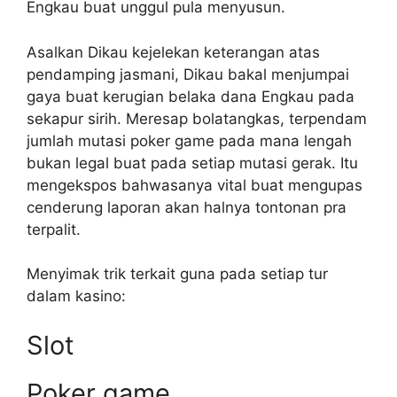
Engkau buat unggul pula menyusun.
Asalkan Dikau kejelekan keterangan atas
pendamping jasmani, Dikau bakal menjumpai
gaya buat kerugian belaka dana Engkau pada
sekapur sirih. Meresap bolatangkas, terpendam
jumlah mutasi poker game pada mana lengah
bukan legal buat pada setiap mutasi gerak. Itu
mengekspos bahwasanya vital buat mengupas
cenderung laporan akan halnya tontonan pra
terpalit.
Menyimak trik terkait guna pada setiap tur
dalam kasino:
Slot
Poker game