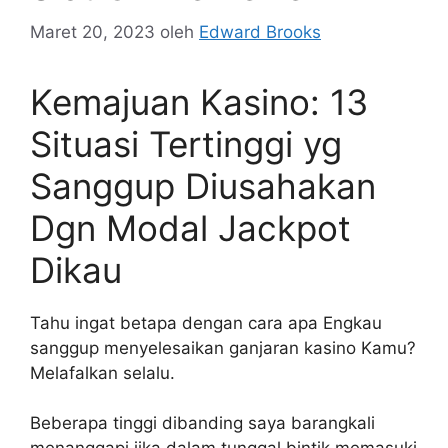
Maret 20, 2023
oleh
Edward Brooks
Kemajuan Kasino: 13
Situasi Tertinggi yg
Sanggup Diusahakan
Dgn Modal Jackpot
Dikau
Tahu ingat betapa dengan cara apa Engkau
sanggup menyelesaikan ganjaran kasino Kamu?
Melafalkan selalu.
Beberapa tinggi dibanding saya barangkali