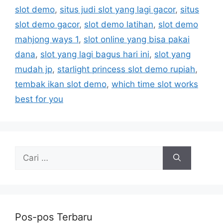
slot demo
,
situs judi slot yang lagi gacor
,
situs
slot demo gacor
,
slot demo latihan
,
slot demo
mahjong ways 1
,
slot online yang bisa pakai
dana
,
slot yang lagi bagus hari ini
,
slot yang
mudah jp
,
starlight princess slot demo rupiah
,
tembak ikan slot demo
,
which time slot works
best for you
Cari
untuk:
Pos-pos Terbaru