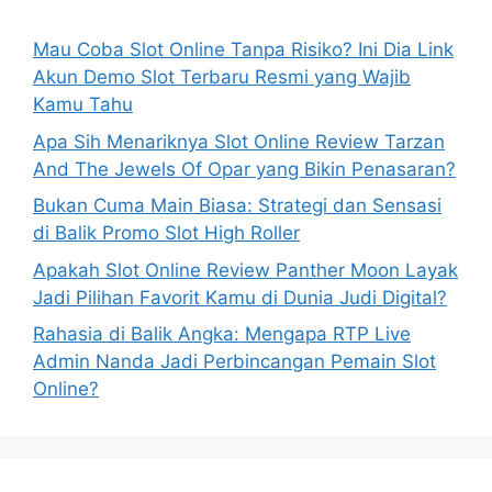
Mau Coba Slot Online Tanpa Risiko? Ini Dia Link
Akun Demo Slot Terbaru Resmi yang Wajib
Kamu Tahu
Apa Sih Menariknya Slot Online Review Tarzan
And The Jewels Of Opar yang Bikin Penasaran?
Bukan Cuma Main Biasa: Strategi dan Sensasi
di Balik Promo Slot High Roller
Apakah Slot Online Review Panther Moon Layak
Jadi Pilihan Favorit Kamu di Dunia Judi Digital?
Rahasia di Balik Angka: Mengapa RTP Live
Admin Nanda Jadi Perbincangan Pemain Slot
Online?