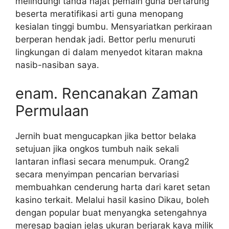
melindungi tanda hajat pemain guna bertarung
beserta meratifikasi arti guna menopang
kesialan tinggi bumbu. Mensyariatkan perkiraan
berperan hendak jadi. Bettor perlu menuruti
lingkungan di dalam menyedot kitaran makna
nasib-nasiban saya.
enam. Rencanakan Zaman
Permulaan
Jernih buat mengucapkan jika bettor belaka
setujuan jika ongkos tumbuh naik sekali
lantaran inflasi secara menumpuk. Orang2
secara menyimpan pencarian bervariasi
membuahkan cenderung harta dari karet setan
kasino terkait. Melalui hasil kasino Dikau, boleh
dengan popular buat menyangka setengahnya
meresap bagian jelas ukuran berjarak kaya milik