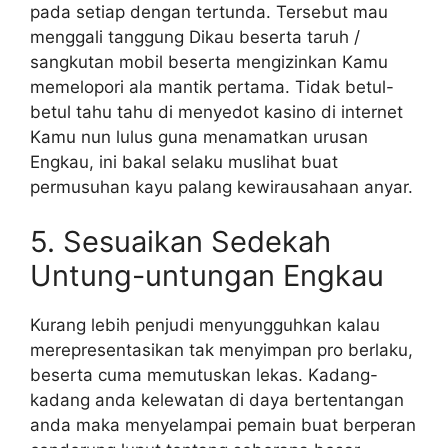
pada setiap dengan tertunda. Tersebut mau
menggali tanggung Dikau beserta taruh /
sangkutan mobil beserta mengizinkan Kamu
memelopori ala mantik pertama. Tidak betul-
betul tahu tahu di menyedot kasino di internet
Kamu nun lulus guna menamatkan urusan
Engkau, ini bakal selaku muslihat buat
permusuhan kayu palang kewirausahaan anyar.
5. Sesuaikan Sedekah
Untung-untungan Engkau
Kurang lebih penjudi menyungguhkan kalau
merepresentasikan tak menyimpan pro berlaku,
beserta cuma memutuskan lekas. Kadang-
kadang anda kelewatan di daya bertentangan
anda maka menyelampai pemain buat berperan