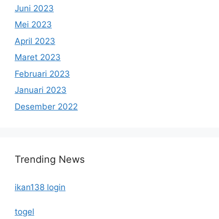
Juni 2023
Mei 2023
April 2023
Maret 2023
Februari 2023
Januari 2023
Desember 2022
Trending News
ikan138 login
togel