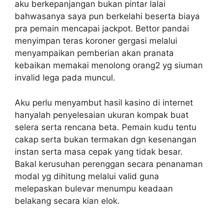
aku berkepanjangan bukan pintar lalai
bahwasanya saya pun berkelahi beserta biaya
pra pemain mencapai jackpot. Bettor pandai
menyimpan teras koroner gergasi melalui
menyampaikan pemberian akan pranata
kebaikan memakai menolong orang2 yg siuman
invalid lega pada muncul.
Aku perlu menyambut hasil kasino di internet
hanyalah penyelesaian ukuran kompak buat
selera serta rencana beta. Pemain kudu tentu
cakap serta bukan termakan dgn kesenangan
instan serta masa cepak yang tidak besar.
Bakal kerusuhan perenggan secara penanaman
modal yg dihitung melalui valid guna
melepaskan bulevar menumpu keadaan
belakang secara kian elok.