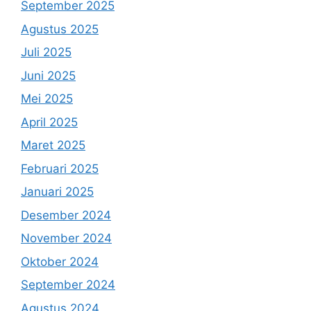
September 2025
Agustus 2025
Juli 2025
Juni 2025
Mei 2025
April 2025
Maret 2025
Februari 2025
Januari 2025
Desember 2024
November 2024
Oktober 2024
September 2024
Agustus 2024