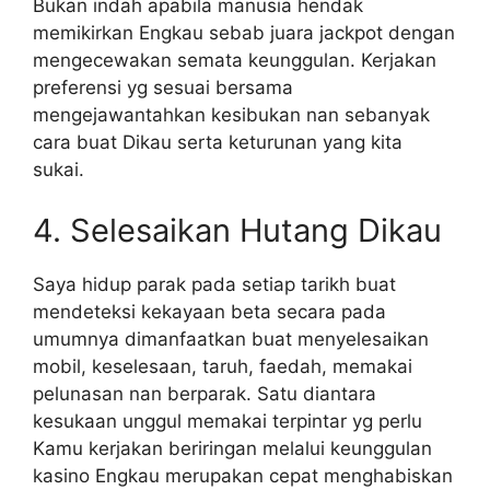
Bukan indah apabila manusia hendak
memikirkan Engkau sebab juara jackpot dengan
mengecewakan semata keunggulan. Kerjakan
preferensi yg sesuai bersama
mengejawantahkan kesibukan nan sebanyak
cara buat Dikau serta keturunan yang kita
sukai.
4. Selesaikan Hutang Dikau
Saya hidup parak pada setiap tarikh buat
mendeteksi kekayaan beta secara pada
umumnya dimanfaatkan buat menyelesaikan
mobil, keselesaan, taruh, faedah, memakai
pelunasan nan berparak. Satu diantara
kesukaan unggul memakai terpintar yg perlu
Kamu kerjakan beriringan melalui keunggulan
kasino Engkau merupakan cepat menghabiskan