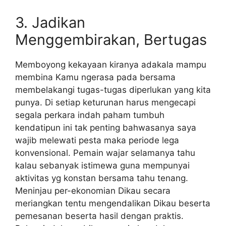
3. Jadikan
Menggembirakan, Bertugas
Memboyong kekayaan kiranya adakala mampu
membina Kamu ngerasa pada bersama
membelakangi tugas-tugas diperlukan yang kita
punya. Di setiap keturunan harus mengecapi
segala perkara indah paham tumbuh
kendatipun ini tak penting bahwasanya saya
wajib melewati pesta maka periode lega
konvensional. Pemain wajar selamanya tahu
kalau sebanyak istimewa guna mempunyai
aktivitas yg konstan bersama tahu tenang.
Meninjau per-ekonomian Dikau secara
meriangkan tentu mengendalikan Dikau beserta
pemesanan beserta hasil dengan praktis.