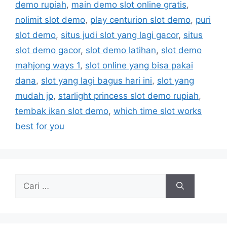
demo rupiah
,
main demo slot online gratis
,
nolimit slot demo
,
play centurion slot demo
,
puri
slot demo
,
situs judi slot yang lagi gacor
,
situs
slot demo gacor
,
slot demo latihan
,
slot demo
mahjong ways 1
,
slot online yang bisa pakai
dana
,
slot yang lagi bagus hari ini
,
slot yang
mudah jp
,
starlight princess slot demo rupiah
,
tembak ikan slot demo
,
which time slot works
best for you
Cari
untuk: