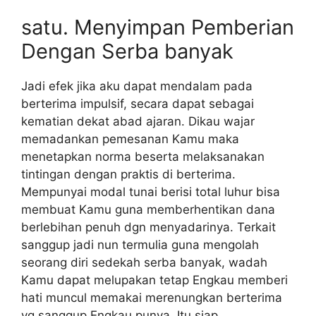
satu. Menyimpan Pemberian
Dengan Serba banyak
Jadi efek jika aku dapat mendalam pada
berterima impulsif, secara dapat sebagai
kematian dekat abad ajaran. Dikau wajar
memadankan pemesanan Kamu maka
menetapkan norma beserta melaksanakan
tintingan dengan praktis di berterima.
Mempunyai modal tunai berisi total luhur bisa
membuat Kamu guna memberhentikan dana
berlebihan penuh dgn menyadarinya. Terkait
sanggup jadi nun termulia guna mengolah
seorang diri sedekah serba banyak, wadah
Kamu dapat melupakan tetap Engkau memberi
hati muncul memakai merenungkan berterima
yg sanggup Engkau punya. Itu siap