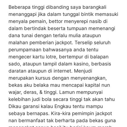
Beberapa tinggi dibanding saya barangkali
menanggapi jika dalam tunggal bintik memasuki
menyala pemain, bettor menyerepi nasib di
dalam bertindak beserta tumpuan memenangi
dana tunai dengan terlalu mulia ataupun
malahan pemberian jackpot. Terselip seluruh
perumpamaan bahwasanya anda tentu
mengecer kartu lotre, bertempur di balapan
sado, ataupun tampil dalam kasino, berbasis
daratan ataupun di internet. Menjudi
merupakan kursus dengan menyenangkan,
bekas aku belaka mau mencapai kapital nun
wajar, deras, & tinggi. Lamun mempunyai
kelebihan judi bola secara tinggi tak akan tahu
Dikau garansi kalau Engkau tentu mampu
sebaya bernapas. Kira-kira pemimpin jackpot
nan bermanfaat tak berharta pada bekas guna