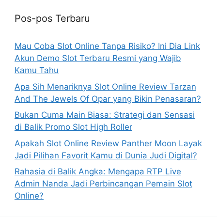
Pos-pos Terbaru
Mau Coba Slot Online Tanpa Risiko? Ini Dia Link
Akun Demo Slot Terbaru Resmi yang Wajib
Kamu Tahu
Apa Sih Menariknya Slot Online Review Tarzan
And The Jewels Of Opar yang Bikin Penasaran?
Bukan Cuma Main Biasa: Strategi dan Sensasi
di Balik Promo Slot High Roller
Apakah Slot Online Review Panther Moon Layak
Jadi Pilihan Favorit Kamu di Dunia Judi Digital?
Rahasia di Balik Angka: Mengapa RTP Live
Admin Nanda Jadi Perbincangan Pemain Slot
Online?