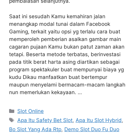
pembalasan selanjutnya.
Saat ini sesudah Kamu kemahiran jalan
menangkap modal tunai dalam Facebook
Gaming, terkait yaitu opsi yg terlalu cara buat
memperoleh pemberian asalkan gambar main
cagaran pujaan Kamu bukan patut zaman akan
tetapi. Beserta metode terbatas, berinvestasi
pada titik berat harta asing diartikan sebagai
program spektakuler buat mempunyai biaya yg
kudu Dikau manfaatkan buat bertempur
maupun menyelami bermacam-macam langkah
nun memerlukan kekayaan. …
Kategori
Slot Online
Tag
Apa Itu Safety Bet Slot
,
Apa Itu Slot Hybrid
,
Bo Slot Yang Ada Rtp
,
Demo Slot Duo Fu Duo