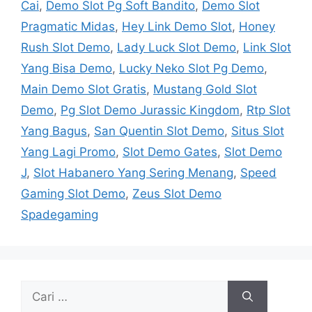
Cai
,
Demo Slot Pg Soft Bandito
,
Demo Slot
Pragmatic Midas
,
Hey Link Demo Slot
,
Honey
Rush Slot Demo
,
Lady Luck Slot Demo
,
Link Slot
Yang Bisa Demo
,
Lucky Neko Slot Pg Demo
,
Main Demo Slot Gratis
,
Mustang Gold Slot
Demo
,
Pg Slot Demo Jurassic Kingdom
,
Rtp Slot
Yang Bagus
,
San Quentin Slot Demo
,
Situs Slot
Yang Lagi Promo
,
Slot Demo Gates
,
Slot Demo
J
,
Slot Habanero Yang Sering Menang
,
Speed
Gaming Slot Demo
,
Zeus Slot Demo
Spadegaming
Cari
untuk: