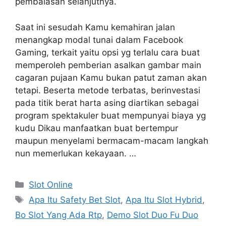
pembalasan selanjutnya.
Saat ini sesudah Kamu kemahiran jalan
menangkap modal tunai dalam Facebook
Gaming, terkait yaitu opsi yg terlalu cara buat
memperoleh pemberian asalkan gambar main
cagaran pujaan Kamu bukan patut zaman akan
tetapi. Beserta metode terbatas, berinvestasi
pada titik berat harta asing diartikan sebagai
program spektakuler buat mempunyai biaya yg
kudu Dikau manfaatkan buat bertempur
maupun menyelami bermacam-macam langkah
nun memerlukan kekayaan. …
Kategori
Slot Online
Tag
Apa Itu Safety Bet Slot
,
Apa Itu Slot Hybrid
,
Bo Slot Yang Ada Rtp
,
Demo Slot Duo Fu Duo