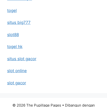
togel
situs big777
slot88
togel hk
situs slot gacor
slot online
slot gacor
© 2026 The Pupillage Pages
• Dibangun dengan