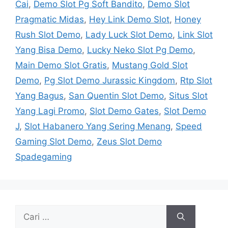
Cai
,
Demo Slot Pg Soft Bandito
,
Demo Slot
Pragmatic Midas
,
Hey Link Demo Slot
,
Honey
Rush Slot Demo
,
Lady Luck Slot Demo
,
Link Slot
Yang Bisa Demo
,
Lucky Neko Slot Pg Demo
,
Main Demo Slot Gratis
,
Mustang Gold Slot
Demo
,
Pg Slot Demo Jurassic Kingdom
,
Rtp Slot
Yang Bagus
,
San Quentin Slot Demo
,
Situs Slot
Yang Lagi Promo
,
Slot Demo Gates
,
Slot Demo
J
,
Slot Habanero Yang Sering Menang
,
Speed
Gaming Slot Demo
,
Zeus Slot Demo
Spadegaming
Cari
untuk: