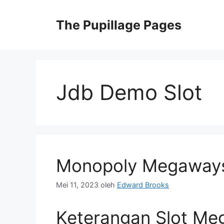
Langsung
ke
The Pupillage Pages
isi
Jdb Demo Slot
Monopoly Megaways 
Mei 11, 2023
oleh
Edward Brooks
Keterangan Slot Me