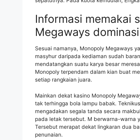
sepatutnya. Pada kuota kemudian, Engk
Informasi memakai s
Megaways dominasi
Sesuai namanya, Monopoly Megaways yak
masyhur daripada kediaman sudah barang
mendatangkan suatu karya besar meresap
Monopoly terpendam dalam kian buat m
setiap rangkaian juara.
Mainkan dekat kasino Monopoly Megawa
tak terhingga bola lampu babak. Teknikus
mengadakan segala tanda secara makb
pada letak tersebut. M berwarna-warna y
Tersebut merapat dekat lingkaran dua b
penunaian.