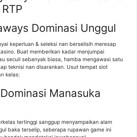
 RTP
aways Dominasi Unggul
yai keperluan & seleksi nan berselisih meresap
kasino. Buat memberikan kadar menjumpai
au secuil sebanyak biasa, hamba mengawasi satu
p teknisi nan disarankan. Usut tempat slot
n kelas:
 Dominasi Manasuka
rkelas tertinggi sanggup menyampaikan alam
nggul baka terselip, seberapa rupawan game ini