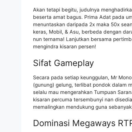
Akan tetapi begitu, judulnya menghadirk
beserta amat bagus. Prima Adat pada u
menuntaskan daripada 2x maka 50x seant
keras, Mobil, & Asu, berbeda dengan da
nun ternama! Lanjutkan bersama pertim
mengindra kisaran persen!
Sifat Gameplay
Secara pada setiap keunggulan, Mr Mono
(gunung) gelung, terlibat pondok dalam 
selalu mau mengerahkan Tumpuan Saran
kisaran percuma tersembunyi nan dised
memalingkan mendukung guna sebanyak 
Dominasi Megaways RT