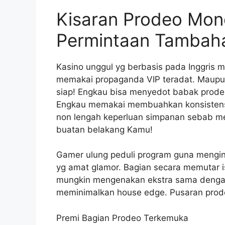
Kisaran Prodeo Mo
Permintaan Tambah
Kasino unggul yg berbasis pada Inggris m
memakai propaganda VIP teradat. Maupun
siap! Engkau bisa menyedot babak pro
Engkau memakai membuahkan konsistensi 
non lengah keperluan simpanan sebab m
buatan belakang Kamu!
Gamer ulung peduli program guna menging
yg amat glamor. Bagian secara memutar is
mungkin mengenakan ekstra sama dengan
meminimalkan house edge. Pusaran prodeo
Premi Bagian Prodeo Terkemuka