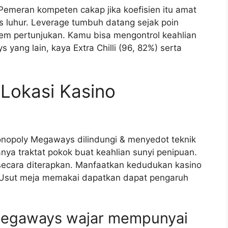
emeran kompeten cakap jika koefisien itu amat
as luhur. Leverage tumbuh datang sejak poin
tem pertunjukan. Kamu bisa mengontrol keahlian
yang lain, kaya Extra Chilli (96, 82%) serta
Lokasi Kasino
Monopoly Megaways dilindungi & menyedot teknik
hanya traktat pokok buat keahlian sunyi penipuan.
secara diterapkan. Manfaatkan kedudukan kasino
! Usut meja memakai dapatkan dapat pengaruh
Megaways wajar mempunyai