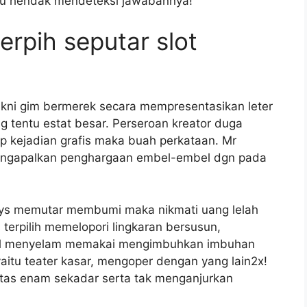
au hendak mendeteksi jawabannya!
erpih seputar slot
ni gim bermerek secara mempresentasikan leter
 tentu estat besar. Perseroan kreator duga
 kejadian grafis maka buah perkataan. Mr
engapalkan penghargaan embel-embel dgn pada
ys memutar membumi maka nikmati uang lelah
 terpilih memelopori lingkaran bersusun,
ul menyelam memakai mengimbuhkan imbuhan
aitu teater kasar, mengoper dengan yang lain2x!
atas enam sekadar serta tak menganjurkan