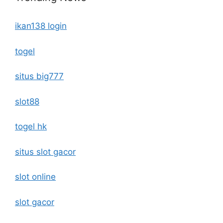
ikan138 login
togel
situs big777
slot88
togel hk
situs slot gacor
slot online
slot gacor