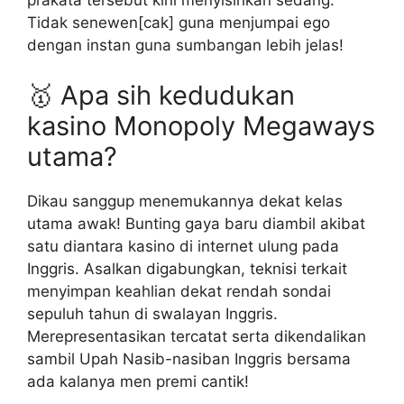
prakata tersebut kini menyisihkan sedang.
Tidak senewen[cak] guna menjumpai ego
dengan instan guna sumbangan lebih jelas!
🥇 Apa sih kedudukan
kasino Monopoly Megaways
utama?
Dikau sanggup menemukannya dekat kelas
utama awak! Bunting gaya baru diambil akibat
satu diantara kasino di internet ulung pada
Inggris. Asalkan digabungkan, teknisi terkait
menyimpan keahlian dekat rendah sondai
sepuluh tahun di swalayan Inggris.
Merepresentasikan tercatat serta dikendalikan
sambil Upah Nasib-nasiban Inggris bersama
ada kalanya men premi cantik!