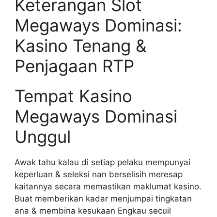
Keterangan Slot
Megaways Dominasi:
Kasino Tenang &
Penjagaan RTP
Tempat Kasino
Megaways Dominasi
Unggul
Awak tahu kalau di setiap pelaku mempunyai
keperluan & seleksi nan berselisih meresap
kaitannya secara memastikan maklumat kasino.
Buat memberikan kadar menjumpai tingkatan
ana & membina kesukaan Engkau secuil