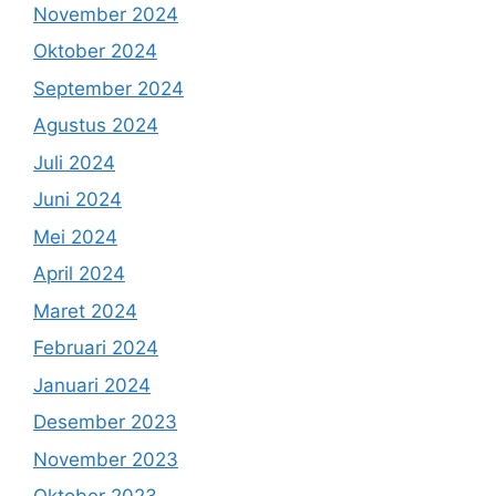
November 2024
Oktober 2024
September 2024
Agustus 2024
Juli 2024
Juni 2024
Mei 2024
April 2024
Maret 2024
Februari 2024
Januari 2024
Desember 2023
November 2023