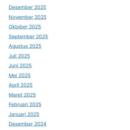
Desember 2025
November 2025
Oktober 2025
September 2025
Agustus 2025
Juli 2025
Juni 2025
Mei 2025
April 2025
Maret 2025
Februari 2025
Januari 2025
Desember 2024