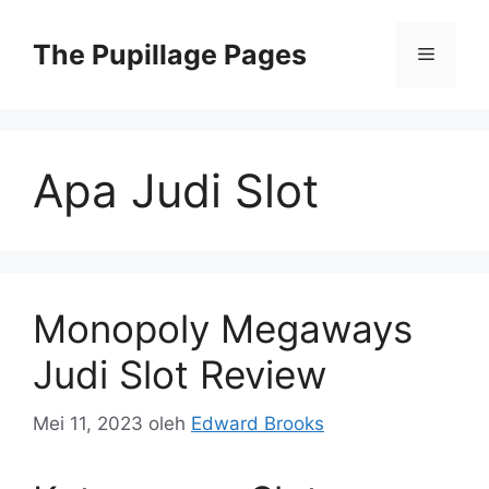
Langsung
ke
The Pupillage Pages
Menu
isi
Apa Judi Slot
Monopoly Megaways
Judi Slot Review
Mei 11, 2023
oleh
Edward Brooks