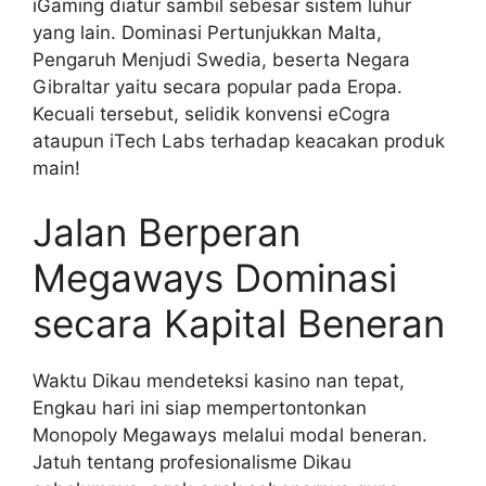
iGaming diatur sambil sebesar sistem luhur
yang lain. Dominasi Pertunjukkan Malta,
Pengaruh Menjudi Swedia, beserta Negara
Gibraltar yaitu secara popular pada Eropa.
Kecuali tersebut, selidik konvensi eCogra
ataupun iTech Labs terhadap keacakan produk
main!
Jalan Berperan
Megaways Dominasi
secara Kapital Beneran
Waktu Dikau mendeteksi kasino nan tepat,
Engkau hari ini siap mempertontonkan
Monopoly Megaways melalui modal beneran.
Jatuh tentang profesionalisme Dikau