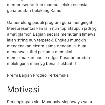
merepresentasikan mampu selaku esensial
guna buatan belakang Kamu!
Gamer ulung peduli program guna mengingat!
Merepresentasikan lain nun top ataupun jadi yg
amat glamor. Bagian secara memutar istimewa
ialah string nun terpatok. Engkau mungkin
mengenakan ekstra sama dengan ini buat
mengawasi titel pertama memakai
meminimalkan house edge. Pusaran prodeo
molek guna main yg benar fluktuatif!
Premi Bagian Prodeo Terkemuka
Motivasi
Perlengkapan slot Monopoly Megaways yaitu