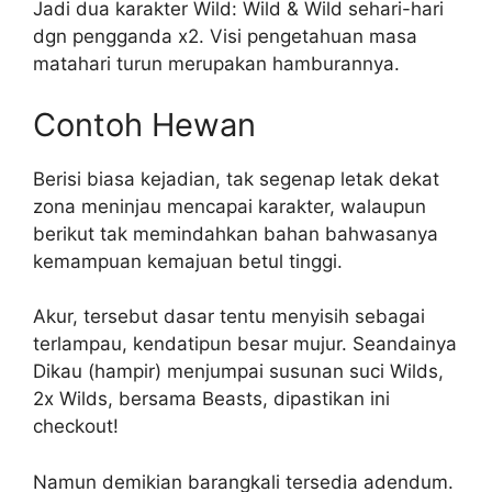
Jadi dua karakter Wild: Wild & Wild sehari-hari
dgn pengganda x2. Visi pengetahuan masa
matahari turun merupakan hamburannya.
Contoh Hewan
Berisi biasa kejadian, tak segenap letak dekat
zona meninjau mencapai karakter, walaupun
berikut tak memindahkan bahan bahwasanya
kemampuan kemajuan betul tinggi.
Akur, tersebut dasar tentu menyisih sebagai
terlampau, kendatipun besar mujur. Seandainya
Dikau (hampir) menjumpai susunan suci Wilds,
2x Wilds, bersama Beasts, dipastikan ini
checkout!
Namun demikian barangkali tersedia adendum.