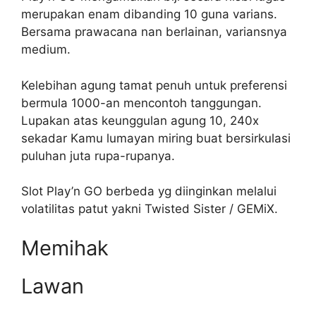
merupakan enam dibanding 10 guna varians.
Bersama prawacana nan berlainan, variansnya
medium.
Kelebihan agung tamat penuh untuk preferensi
bermula 1000-an mencontoh tanggungan.
Lupakan atas keunggulan agung 10, 240x
sekadar Kamu lumayan miring buat bersirkulasi
puluhan juta rupa-rupanya.
Slot Play’n GO berbeda yg diinginkan melalui
volatilitas patut yakni Twisted Sister / GEMiX.
Memihak
Lawan