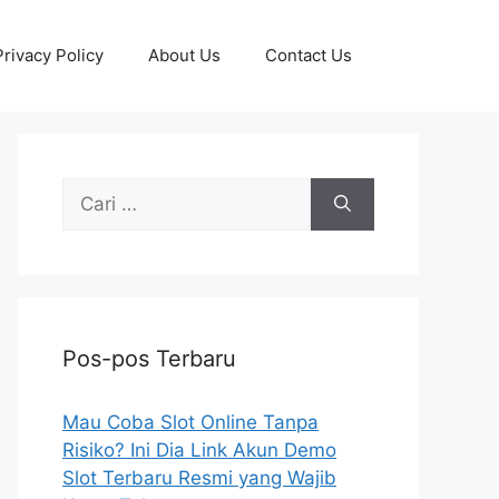
Privacy Policy
About Us
Contact Us
Cari
untuk:
Pos-pos Terbaru
Mau Coba Slot Online Tanpa
Risiko? Ini Dia Link Akun Demo
Slot Terbaru Resmi yang Wajib