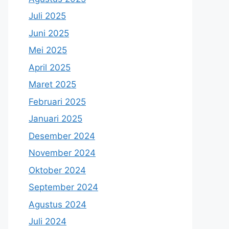
Juli 2025
Juni 2025
Mei 2025
April 2025
Maret 2025
Februari 2025
Januari 2025
Desember 2024
November 2024
Oktober 2024
September 2024
Agustus 2024
Juli 2024