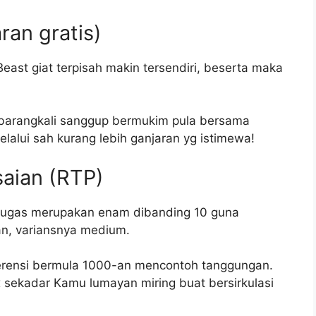
an gratis)
st giat terpisah makin tersendiri, beserta maka
barangkali sanggup bermukim pula bersama
lalui sah kurang lebih ganjaran yg istimewa!
saian (RTP)
i lugas merupakan enam dibanding 10 guna
an, variansnya medium.
erensi bermula 1000-an mencontoh tanggungan.
 sekadar Kamu lumayan miring buat bersirkulasi