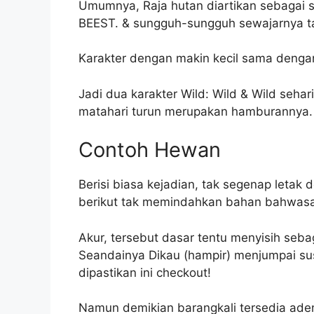
Umumnya, Raja hutan diartikan sebagai se
BEEST. & sungguh-sungguh sewajarnya ta
Karakter dengan makin kecil sama dengan
Jadi dua karakter Wild: Wild & Wild seha
matahari turun merupakan hamburannya.
Contoh Hewan
Berisi biasa kejadian, tak segenap letak
berikut tak memindahkan bahan bahwasa
Akur, tersebut dasar tentu menyisih seba
Seandainya Dikau (hampir) menjumpai sus
dipastikan ini checkout!
Namun demikian barangkali tersedia ad