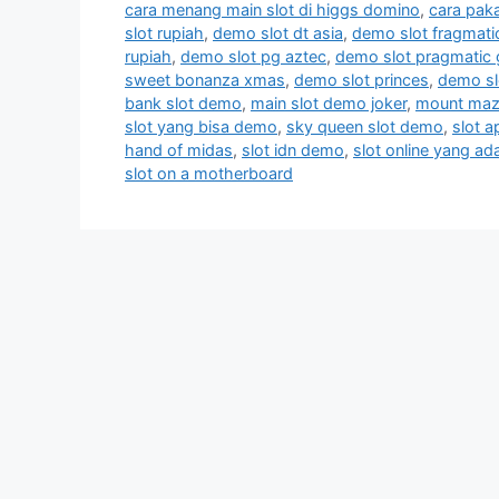
cara menang main slot di higgs domino
,
cara pak
slot rupiah
,
demo slot dt asia
,
demo slot fragmati
rupiah
,
demo slot pg aztec
,
demo slot pragmatic 
sweet bonanza xmas
,
demo slot princes
,
demo sl
bank slot demo
,
main slot demo joker
,
mount maz
slot yang bisa demo
,
sky queen slot demo
,
slot a
hand of midas
,
slot idn demo
,
slot online yang a
slot on a motherboard