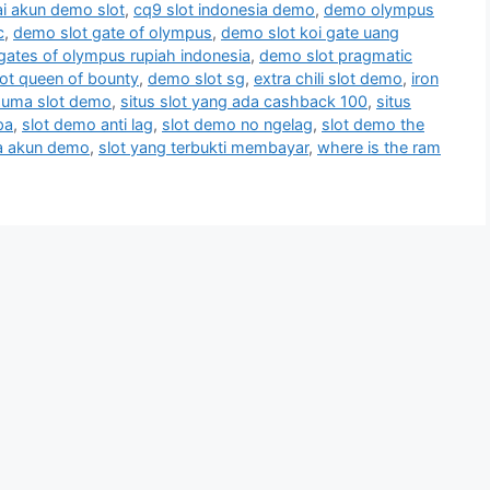
ai akun demo slot
,
cq9 slot indonesia demo
,
demo olympus
c
,
demo slot gate of olympus
,
demo slot koi gate uang
gates of olympus rupiah indonesia
,
demo slot pragmatic
ot queen of bounty
,
demo slot sg
,
extra chili slot demo
,
iron
uma slot demo
,
situs slot yang ada cashback 100
,
situs
pa
,
slot demo anti lag
,
slot demo no ngelag
,
slot demo the
da akun demo
,
slot yang terbukti membayar
,
where is the ram