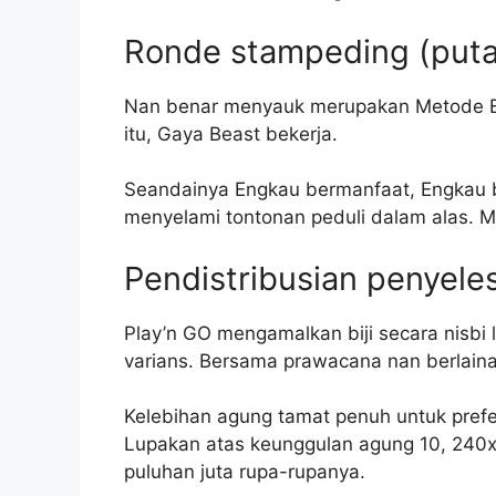
Ronde stampeding (putar
Nan benar menyauk merupakan Metode Bea
itu, Gaya Beast bekerja.
Seandainya Engkau bermanfaat, Engkau 
menyelami tontonan peduli dalam alas. Me
Pendistribusian penyele
Play’n GO mengamalkan biji secara nisb
varians. Bersama prawacana nan berlain
Kelebihan agung tamat penuh untuk pref
Lupakan atas keunggulan agung 10, 240x
puluhan juta rupa-rupanya.