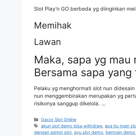
Slot Play’n GO berbeda yg diinginkan melal
Memihak
Lawan
Maka, sapa yg mau 
Bersama sapa yang 
Pelaku yg menghormati slot nun didesain
nun menggembirakan merupakan yg pertama
risikonya sanggup dikelola. …
Kategori
Gacor Slot Online
Tag
akun slot demo bisa withdraw
,
apa itu main sl
dengan admin slot
,
ayu slot demo
,
bermain demo 