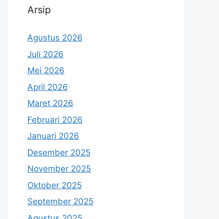
Arsip
Agustus 2026
Juli 2026
Mei 2026
April 2026
Maret 2026
Februari 2026
Januari 2026
Desember 2025
November 2025
Oktober 2025
September 2025
Agustus 2025