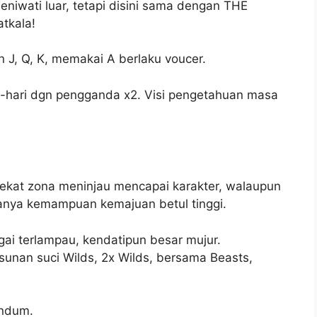
niwati luar, tetapi disini sama dengan THE
tkala!
 J, Q, K, memakai A berlaku voucer.
ri-hari dgn pengganda x2. Visi pengetahuan masa
 dekat zona meninjau mencapai karakter, walaupun
nya kemampuan kemajuan betul tinggi.
gai terlampau, kendatipun besar mujur.
unan suci Wilds, 2x Wilds, bersama Beasts,
endum.