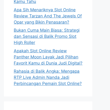
Kamu Tahu
Apa Sih Menariknya Slot Online
Review Tarzan And The Jewels Of
Opar yang Bikin Penasaran?
Bukan Cuma Main Biasa: Strategi
dan Sensasi di Balik Promo Slot
High Roller
Apakah Slot Online Review
Panther Moon Layak Jadi Pilihan
Favorit Kamu di Dunia Judi Digital?
Rahasia di Balik Angka: Mengapa
RTP Live Admin Nanda Jadi
Perbincangan Pemain Slot Online?