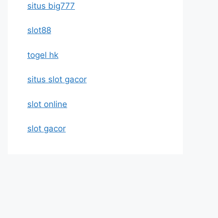
situs big777
slot88
togel hk
situs slot gacor
slot online
slot gacor