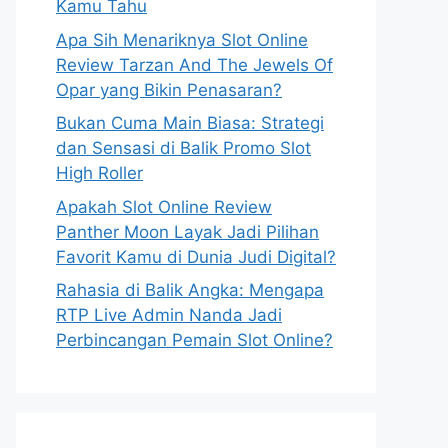
Kamu Tahu
Apa Sih Menariknya Slot Online
Review Tarzan And The Jewels Of
Opar yang Bikin Penasaran?
Bukan Cuma Main Biasa: Strategi
dan Sensasi di Balik Promo Slot
High Roller
Apakah Slot Online Review
Panther Moon Layak Jadi Pilihan
Favorit Kamu di Dunia Judi Digital?
Rahasia di Balik Angka: Mengapa
RTP Live Admin Nanda Jadi
Perbincangan Pemain Slot Online?