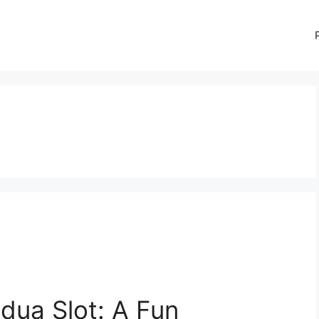
dua Slot: A Fun