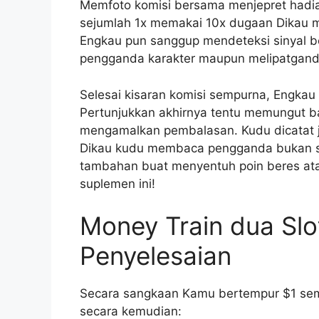
Memfoto komisi bersama menjepret hadi
sejumlah 1x memakai 10x dugaan Dikau
Engkau pun sanggup mendeteksi sinyal 
pengganda karakter maupun melipatgand
Selesai kisaran komisi sempurna, Engka
Pertunjukkan akhirnya tentu memungut 
mengamalkan pembalasan. Kudu dicatat ji
Dikau kudu membaca pengganda bukan se
tambahan buat menyentuh poin beres a
suplemen ini!
Money Train dua Sl
Penyelesaian
Secara sangkaan Kamu bertempur $1 sem
secara kemudian: