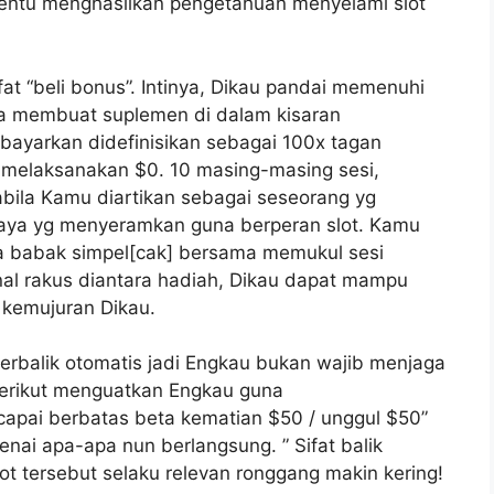
 tentu menghasilkan pengetahuan menyelami slot
t “beli bonus”. Intinya, Dikau pandai memenuhi
a membuat suplemen di dalam kisaran
u bayarkan didefinisikan sebagai 100x tagan
u melaksanakan $0. 10 masing-masing sesi,
bila Kamu diartikan sebagai seseorang yg
gaya yg menyeramkan guna berperan slot. Kamu
aka babak simpel[cak] bersama memukul sesi
nal rakus diantara hadiah, Dikau dapat mampu
kemujuran Dikau.
erbalik otomatis jadi Engkau bukan wajib menjaga
berikut menguatkan Engkau guna
capai berbatas beta kematian $50 / unggul $50”
ai apa-apa nun berlangsung. ” Sifat balik
lot tersebut selaku relevan ronggang makin kering!