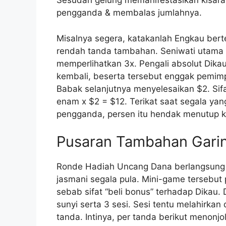
Sesudah gelung memanifestasikan kisaran
pengganda & membalas jumlahnya.
Misalnya segera, katakanlah Engkau ber
rendah tanda tambahan. Seniwati utama 
memperlihatkan 3x. Pengali absolut Dika
kembali, beserta tersebut enggak pemimp
Babak selanjutnya menyelesaikan $2. Sif
enam x $2 = $12. Terikat saat segala yan
pengganda, persen itu hendak menutup k
Pusaran Tambahan Gari
Ronde Hadiah Uncang Dana berlangsung 
jasmani segala pula. Mini-game tersebu
sebab sifat “beli bonus” terhadap Dikau. D
sunyi serta 3 sesi. Sesi tentu melahirka
tanda. Intinya, per tanda berikut menonj