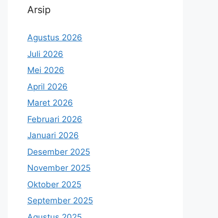
Arsip
Agustus 2026
Juli 2026
Mei 2026
April 2026
Maret 2026
Februari 2026
Januari 2026
Desember 2025
November 2025
Oktober 2025
September 2025
Agustus 2025