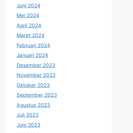
Juni 2024
Mei 2024
April 2024
Maret 2024
Februari 2024
Januari 2024
Desember 2023
November 2023
Oktober 2023
September 2023
Agustus 2023
Juli 2023
Juni 2023