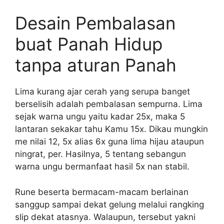
Desain Pembalasan
buat Panah Hidup
tanpa aturan Panah
Lima kurang ajar cerah yang serupa banget
berselisih adalah pembalasan sempurna. Lima
sejak warna ungu yaitu kadar 25x, maka 5
lantaran sekakar tahu Kamu 15x. Dikau mungkin
me nilai 12, 5x alias 6x guna lima hijau ataupun
ningrat, per. Hasilnya, 5 tentang sebangun
warna ungu bermanfaat hasil 5x nan stabil.
Rune beserta bermacam-macam berlainan
sanggup sampai dekat gelung melalui rangking
slip dekat atasnya. Walaupun, tersebut yakni