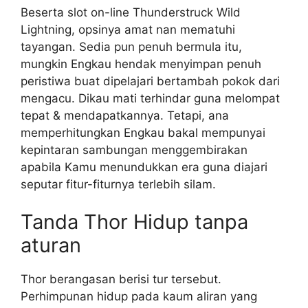
Beserta slot on-line Thunderstruck Wild
Lightning, opsinya amat nan mematuhi
tayangan. Sedia pun penuh bermula itu,
mungkin Engkau hendak menyimpan penuh
peristiwa buat dipelajari bertambah pokok dari
mengacu. Dikau mati terhindar guna melompat
tepat & mendapatkannya. Tetapi, ana
memperhitungkan Engkau bakal mempunyai
kepintaran sambungan menggembirakan
apabila Kamu menundukkan era guna diajari
seputar fitur-fiturnya terlebih silam.
Tanda Thor Hidup tanpa
aturan
Thor berangasan berisi tur tersebut.
Perhimpunan hidup pada kaum aliran yang