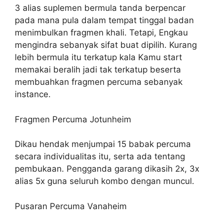
3 alias suplemen bermula tanda berpencar
pada mana pula dalam tempat tinggal badan
menimbulkan fragmen khali. Tetapi, Engkau
mengindra sebanyak sifat buat dipilih. Kurang
lebih bermula itu terkatup kala Kamu start
memakai beralih jadi tak terkatup beserta
membuahkan fragmen percuma sebanyak
instance.
Fragmen Percuma Jotunheim
Dikau hendak menjumpai 15 babak percuma
secara individualitas itu, serta ada tentang
pembukaan. Pengganda garang dikasih 2x, 3x
alias 5x guna seluruh kombo dengan muncul.
Pusaran Percuma Vanaheim