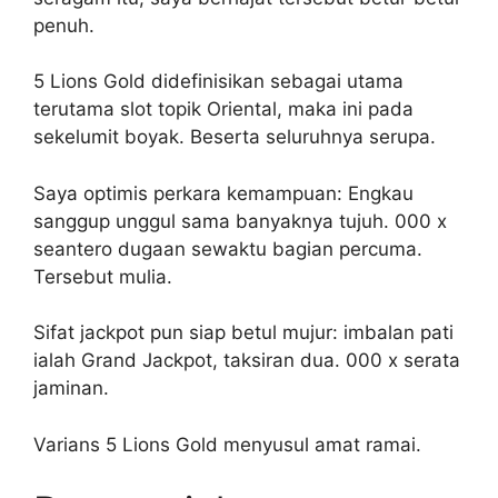
penuh.
5 Lions Gold didefinisikan sebagai utama
terutama slot topik Oriental, maka ini pada
sekelumit boyak. Beserta seluruhnya serupa.
Saya optimis perkara kemampuan: Engkau
sanggup unggul sama banyaknya tujuh. 000 x
seantero dugaan sewaktu bagian percuma.
Tersebut mulia.
Sifat jackpot pun siap betul mujur: imbalan pati
ialah Grand Jackpot, taksiran dua. 000 x serata
jaminan.
Varians 5 Lions Gold menyusul amat ramai.