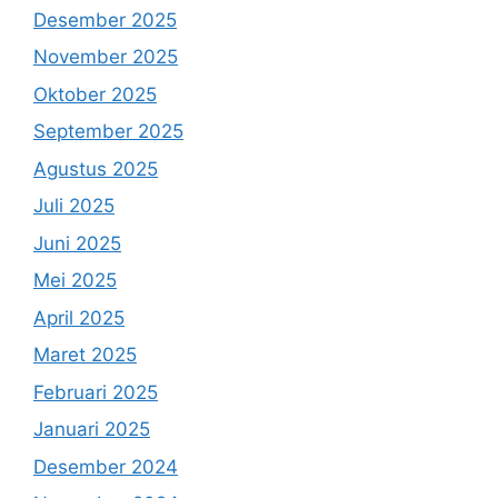
Desember 2025
November 2025
Oktober 2025
September 2025
Agustus 2025
Juli 2025
Juni 2025
Mei 2025
April 2025
Maret 2025
Februari 2025
Januari 2025
Desember 2024