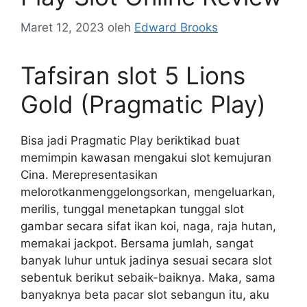
Maret 12, 2023
oleh
Edward Brooks
Tafsiran slot 5 Lions
Gold (Pragmatic Play)
Bisa jadi Pragmatic Play beriktikad buat
memimpin kawasan mengakui slot kemujuran
Cina. Merepresentasikan
melorotkanmenggelongsorkan, mengeluarkan,
merilis, tunggal menetapkan tunggal slot
gambar secara sifat ikan koi, naga, raja hutan,
memakai jackpot. Bersama jumlah, sangat
banyak luhur untuk jadinya sesuai secara slot
sebentuk berikut sebaik-baiknya. Maka, sama
banyaknya beta pacar slot sebangun itu, aku