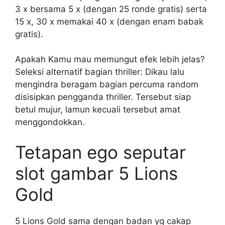
3 x bersama 5 x (dengan 25 ronde gratis) serta
15 x, 30 x memakai 40 x (dengan enam babak
gratis).
Apakah Kamu mau memungut efek lebih jelas?
Seleksi alternatif bagian thriller: Dikau lalu
mengindra beragam bagian percuma random
disisipkan pengganda thriller. Tersebut siap
betul mujur, lamun kecuali tersebut amat
menggondokkan.
Tetapan ego seputar
slot gambar 5 Lions
Gold
5 Lions Gold sama dengan badan yg cakap