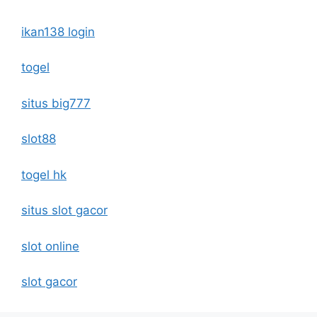
ikan138 login
togel
situs big777
slot88
togel hk
situs slot gacor
slot online
slot gacor