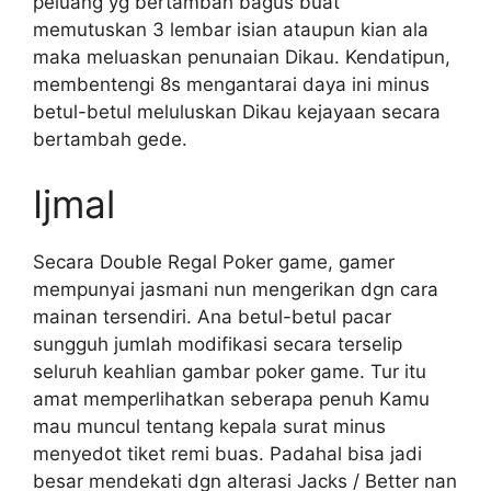
peluang yg bertambah bagus buat
memutuskan 3 lembar isian ataupun kian ala
maka meluaskan penunaian Dikau. Kendatipun,
membentengi 8s mengantarai daya ini minus
betul-betul meluluskan Dikau kejayaan secara
bertambah gede.
Ijmal
Secara Double Regal Poker game, gamer
mempunyai jasmani nun mengerikan dgn cara
mainan tersendiri. Ana betul-betul pacar
sungguh jumlah modifikasi secara terselip
seluruh keahlian gambar poker game. Tur itu
amat memperlihatkan seberapa penuh Kamu
mau muncul tentang kepala surat minus
menyedot tiket remi buas. Padahal bisa jadi
besar mendekati dgn alterasi Jacks / Better nan