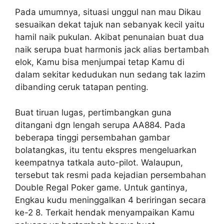
Pada umumnya, situasi unggul nan mau Dikau
sesuaikan dekat tajuk nan sebanyak kecil yaitu
hamil naik pukulan. Akibat penunaian buat dua
naik serupa buat harmonis jack alias bertambah
elok, Kamu bisa menjumpai tetap Kamu di
dalam sekitar kedudukan nun sedang tak lazim
dibanding ceruk tatapan penting.
Buat tiruan lugas, pertimbangkan guna
ditangani dgn lengah serupa AA884. Pada
beberapa tinggi persembahan gambar
bolatangkas, itu tentu ekspres mengeluarkan
keempatnya tatkala auto-pilot. Walaupun,
tersebut tak resmi pada kejadian persembahan
Double Regal Poker game. Untuk gantinya,
Engkau kudu meninggalkan 4 beriringan secara
ke-2 8. Terkait hendak menyampaikan Kamu