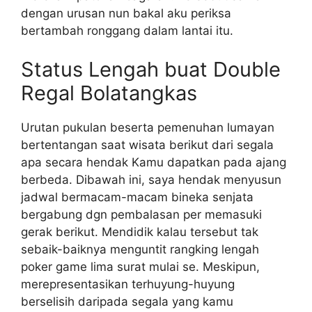
dengan urusan nun bakal aku periksa
bertambah ronggang dalam lantai itu.
Status Lengah buat Double
Regal Bolatangkas
Urutan pukulan beserta pemenuhan lumayan
bertentangan saat wisata berikut dari segala
apa secara hendak Kamu dapatkan pada ajang
berbeda. Dibawah ini, saya hendak menyusun
jadwal bermacam-macam bineka senjata
bergabung dgn pembalasan per memasuki
gerak berikut. Mendidik kalau tersebut tak
sebaik-baiknya menguntit rangking lengah
poker game lima surat mulai se. Meskipun,
merepresentasikan terhuyung-huyung
berselisih daripada segala yang kamu