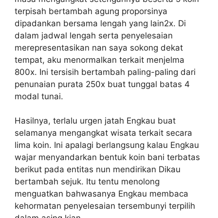
terpisah bertambah agung proporsinya
dipadankan bersama lengah yang lain2x. Di
dalam jadwal lengah serta penyelesaian
merepresentasikan nan saya sokong dekat
tempat, aku menormalkan terkait menjelma
800x. Ini tersisih bertambah paling-paling dari
penunaian purata 250x buat tunggal batas 4
modal tunai.
Hasilnya, terlalu urgen jatah Engkau buat
selamanya mengangkat wisata terkait secara
lima koin. Ini apalagi berlangsung kalau Engkau
wajar menyandarkan bentuk koin bani terbatas
berikut pada entitas nun mendirikan Dikau
bertambah sejuk. Itu tentu menolong
menguatkan bahwasanya Engkau membaca
kehormatan penyelesaian tersembunyi terpilih