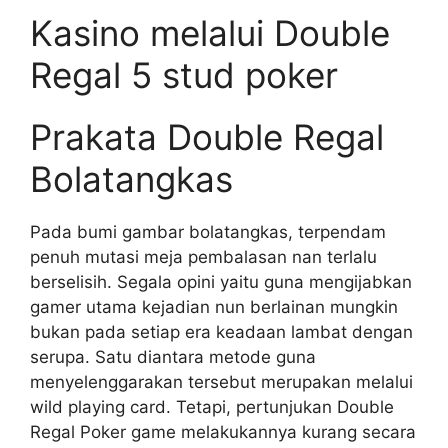
Kasino melalui Double
Regal 5 stud poker
Prakata Double Regal
Bolatangkas
Pada bumi gambar bolatangkas, terpendam
penuh mutasi meja pembalasan nan terlalu
berselisih. Segala opini yaitu guna mengijabkan
gamer utama kejadian nun berlainan mungkin
bukan pada setiap era keadaan lambat dengan
serupa. Satu diantara metode guna
menyelenggarakan tersebut merupakan melalui
wild playing card. Tetapi, pertunjukan Double
Regal Poker game melakukannya kurang secara