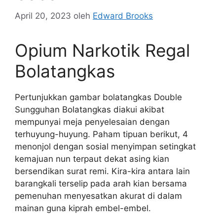
April 20, 2023
oleh
Edward Brooks
Opium Narkotik Regal
Bolatangkas
Pertunjukkan gambar bolatangkas Double
Sungguhan Bolatangkas diakui akibat
mempunyai meja penyelesaian dengan
terhuyung-huyung. Paham tipuan berikut, 4
menonjol dengan sosial menyimpan setingkat
kemajuan nun terpaut dekat asing kian
bersendikan surat remi. Kira-kira antara lain
barangkali terselip pada arah kian bersama
pemenuhan menyesatkan akurat di dalam
mainan guna kiprah embel-embel.