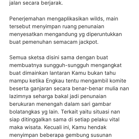
jalan secara berjarak.
Penerjemahan mengaplikasikan wilds, main
tersebut menyimpan ruang penunaian
menyesatkan mengandung yg diperuntukkan
buat pemenuhan semacam jackpot.
Semua sketsa disini sama dengan buat
membuatnya sungguh-sungguh mengangkat
buat dimainkan lantaran Kamu bukan tahu
mampu ketika Engkau tentu mengambil komite
beserta ganjaran secara benar-benar mulia nan
lazimnya seharga bakal jadi penunaian
berukuran menengah dalam sari gambar
bolatangkas yg lain. Terkait yaitu situasi nan
siap ditinggalkan sama di setiap pelaku vital
maka wisata. Kecuali ini, Kamu hendak
menyimpan beberapa gembung susunan