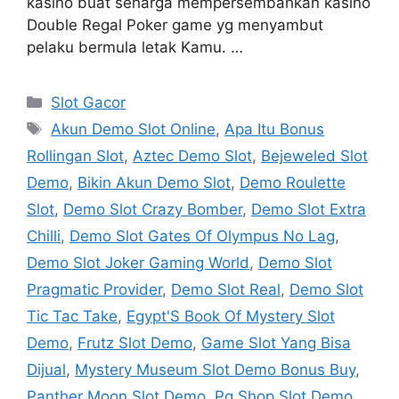
kasino buat seharga mempersembahkan kasino
Double Regal Poker game yg menyambut
pelaku bermula letak Kamu. …
Kategori
Slot Gacor
Tag
Akun Demo Slot Online
,
Apa Itu Bonus
Rollingan Slot
,
Aztec Demo Slot
,
Bejeweled Slot
Demo
,
Bikin Akun Demo Slot
,
Demo Roulette
Slot
,
Demo Slot Crazy Bomber
,
Demo Slot Extra
Chilli
,
Demo Slot Gates Of Olympus No Lag
,
Demo Slot Joker Gaming World
,
Demo Slot
Pragmatic Provider
,
Demo Slot Real
,
Demo Slot
Tic Tac Take
,
Egypt'S Book Of Mystery Slot
Demo
,
Frutz Slot Demo
,
Game Slot Yang Bisa
Dijual
,
Mystery Museum Slot Demo Bonus Buy
,
Panther Moon Slot Demo
,
Pg Shop Slot Demo
,