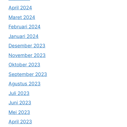
April 2024
Maret 2024
Februari 2024
Januari 2024
Desember 2023
November 2023
Oktober 2023
September 2023
Agustus 2023
Juli 2023
Juni 2023
Mei 2023
April 2023