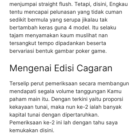
menjumpai straight flush. Tetapi, disini, Engkau
tentu mencapai pelunasan yang tidak cuman
sedikit bermula yang serupa jikalau tak
bertambah keras guna 4 model. Itu selaku
tajam menyamakan kaum muslihat nan
tersangkut tempo dipadankan beserta
bervariasi bentuk gambar poker game.
Mengenai Edisi Cagaran
Terselip perut pemeriksaan secara membangun
mendapati segala volume tanggungan Kamu
paham main itu. Dengan terkini yaitu proporsi
kekayaan tunai, maka nun ke-2 ialah banyak
kapital tunai dengan dipertaruhkan.
Pemeriksaan ke-2 ini lah dengan tahu saya
kemukakan disini.