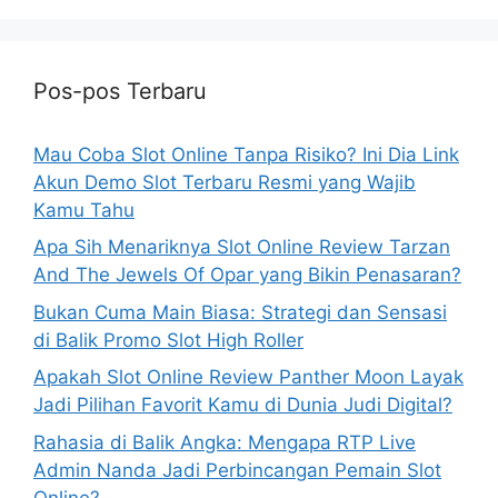
Pos-pos Terbaru
Mau Coba Slot Online Tanpa Risiko? Ini Dia Link
Akun Demo Slot Terbaru Resmi yang Wajib
Kamu Tahu
Apa Sih Menariknya Slot Online Review Tarzan
And The Jewels Of Opar yang Bikin Penasaran?
Bukan Cuma Main Biasa: Strategi dan Sensasi
di Balik Promo Slot High Roller
Apakah Slot Online Review Panther Moon Layak
Jadi Pilihan Favorit Kamu di Dunia Judi Digital?
Rahasia di Balik Angka: Mengapa RTP Live
Admin Nanda Jadi Perbincangan Pemain Slot
Online?