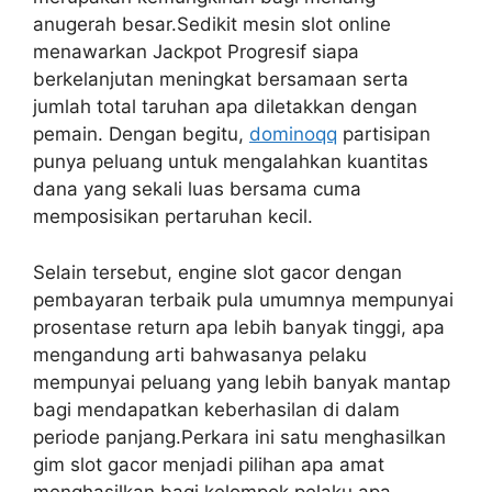
anugerah besar.Sedikit mesin slot online
menawarkan Jackpot Progresif siapa
berkelanjutan meningkat bersamaan serta
jumlah total taruhan apa diletakkan dengan
pemain. Dengan begitu,
dominoqq
partisipan
punya peluang untuk mengalahkan kuantitas
dana yang sekali luas bersama cuma
memposisikan pertaruhan kecil.
Selain tersebut, engine slot gacor dengan
pembayaran terbaik pula umumnya mempunyai
prosentase return apa lebih banyak tinggi, apa
mengandung arti bahwasanya pelaku
mempunyai peluang yang lebih banyak mantap
bagi mendapatkan keberhasilan di dalam
periode panjang.Perkara ini satu menghasilkan
gim slot gacor menjadi pilihan apa amat
menghasilkan bagi kelompok pelaku apa