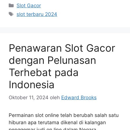
Kategori
Slot Gacor
Tag
slot terbaru 2024
Penawaran Slot Gacor
dengan Pelunasan
Terhebat pada
Indonesia
Oktober 11, 2024
oleh
Edward Brooks
Permainan slot online telah berubah salah satu
hiburan apa terutama dikenal di kalangan
penggemar judi on line dalam Negara