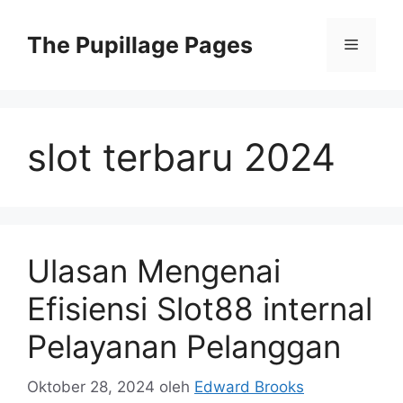
Langsung
ke
The Pupillage Pages
Menu
isi
slot terbaru 2024
Ulasan Mengenai
Efisiensi Slot88 internal
Pelayanan Pelanggan
Oktober 28, 2024
oleh
Edward Brooks