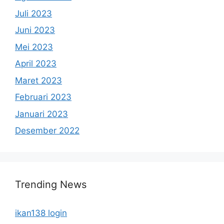
Juli 2023
Juni 2023
Mei 2023
April 2023
Maret 2023
Februari 2023
Januari 2023
Desember 2022
Trending News
ikan138 login