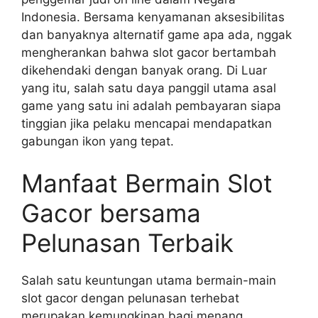
Indonesia. Bersama kenyamanan aksesibilitas
dan banyaknya alternatif game apa ada, nggak
mengherankan bahwa slot gacor bertambah
dikehendaki dengan banyak orang. Di Luar
yang itu, salah satu daya panggil utama asal
game yang satu ini adalah pembayaran siapa
tinggian jika pelaku mencapai mendapatkan
gabungan ikon yang tepat.
Manfaat Bermain Slot
Gacor bersama
Pelunasan Terbaik
Salah satu keuntungan utama bermain-main
slot gacor dengan pelunasan terhebat
merupakan kemungkinan bagi menang