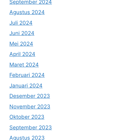
September 2024
Agustus 2024
Juli 2024
Juni 2024
Mei 2024
April 2024
Maret 2024
Februari 2024
Januari 2024
Desember 2023
November 2023
Oktober 2023
September 2023
Agustus 2023