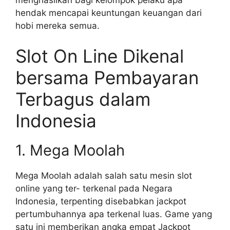
hendak mencapai keuntungan keuangan dari
hobi mereka semua.
Slot On Line Dikenal
bersama Pembayaran
Terbagus dalam
Indonesia
1. Mega Moolah
Mega Moolah adalah salah satu mesin slot
online yang ter- terkenal pada Negara
Indonesia, terpenting disebabkan jackpot
pertumbuhannya apa terkenal luas. Game yang
satu ini memberikan angka empat Jackpot