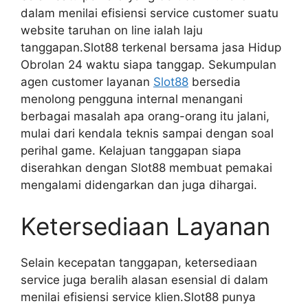
dalam menilai efisiensi service customer suatu
website taruhan on line ialah laju
tanggapan.Slot88 terkenal bersama jasa Hidup
Obrolan 24 waktu siapa tanggap. Sekumpulan
agen customer layanan
Slot88
bersedia
menolong pengguna internal menangani
berbagai masalah apa orang-orang itu jalani,
mulai dari kendala teknis sampai dengan soal
perihal game. Kelajuan tanggapan siapa
diserahkan dengan Slot88 membuat pemakai
mengalami didengarkan dan juga dihargai.
Ketersediaan Layanan
Selain kecepatan tanggapan, ketersediaan
service juga beralih alasan esensial di dalam
menilai efisiensi service klien.Slot88 punya