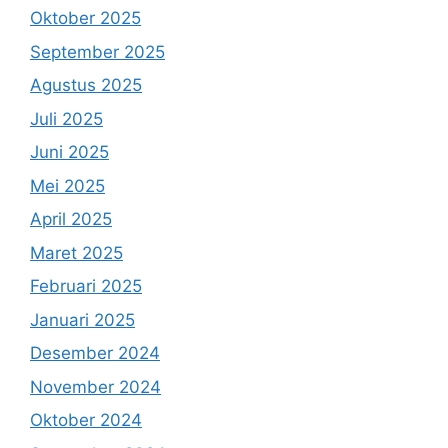
Oktober 2025
September 2025
Agustus 2025
Juli 2025
Juni 2025
Mei 2025
April 2025
Maret 2025
Februari 2025
Januari 2025
Desember 2024
November 2024
Oktober 2024