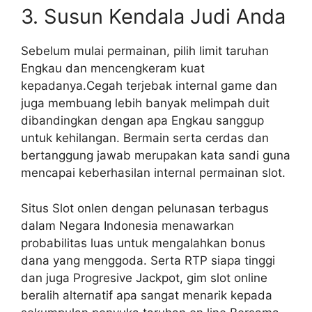
3. Susun Kendala Judi Anda
Sebelum mulai permainan, pilih limit taruhan
Engkau dan mencengkeram kuat
kepadanya.Cegah terjebak internal game dan
juga membuang lebih banyak melimpah duit
dibandingkan dengan apa Engkau sanggup
untuk kehilangan. Bermain serta cerdas dan
bertanggung jawab merupakan kata sandi guna
mencapai keberhasilan internal permainan slot.
Situs Slot onlen dengan pelunasan terbagus
dalam Negara Indonesia menawarkan
probabilitas luas untuk mengalahkan bonus
dana yang menggoda. Serta RTP siapa tinggi
dan juga Progresive Jackpot, gim slot online
beralih alternatif apa sangat menarik kepada