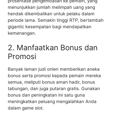
prosentase pengembalian ke pemain, yang
menunjukkan jumlah melimpah uang yang
hendak dikembalikan untuk pelaku dalam
periode lama. Semakin tinggi RTP, bertambah
gigantic kesempatan bagi mendapatkan
kemenangan.
2. Manfaatkan Bonus dan
Promosi
Banyak laman judi onlen memberikan aneka
bonus serta promosi kepada pemain mereka
semua, meliputi bonus aman hadir, bonus
tabungan, dan juga putaran gratis. Gunakan
bonus dan peningkatan ini satu guna
meningkatkan peluang mengalahkan Anda
dalam game slot.