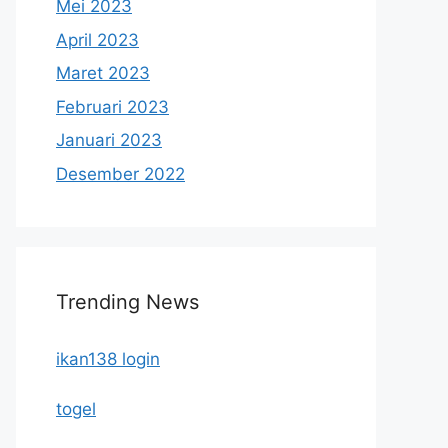
Mei 2023
April 2023
Maret 2023
Februari 2023
Januari 2023
Desember 2022
Trending News
ikan138 login
togel