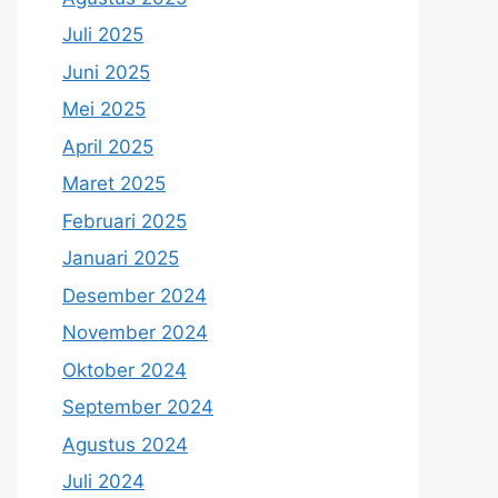
Juli 2025
Juni 2025
Mei 2025
April 2025
Maret 2025
Februari 2025
Januari 2025
Desember 2024
November 2024
Oktober 2024
September 2024
Agustus 2024
Juli 2024