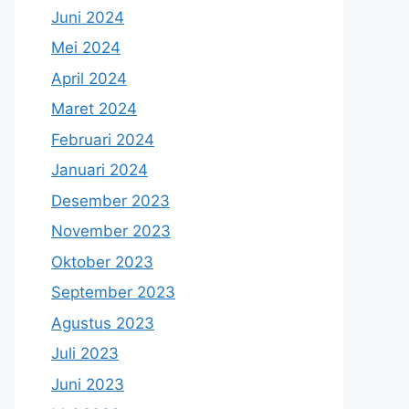
Juni 2024
Mei 2024
April 2024
Maret 2024
Februari 2024
Januari 2024
Desember 2023
November 2023
Oktober 2023
September 2023
Agustus 2023
Juli 2023
Juni 2023