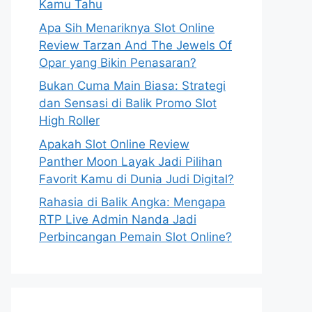
Kamu Tahu
Apa Sih Menariknya Slot Online
Review Tarzan And The Jewels Of
Opar yang Bikin Penasaran?
Bukan Cuma Main Biasa: Strategi
dan Sensasi di Balik Promo Slot
High Roller
Apakah Slot Online Review
Panther Moon Layak Jadi Pilihan
Favorit Kamu di Dunia Judi Digital?
Rahasia di Balik Angka: Mengapa
RTP Live Admin Nanda Jadi
Perbincangan Pemain Slot Online?