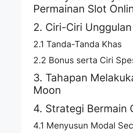
Permainan Slot Onli
2. Ciri-Ciri Unggul
2.1 Tanda-Tanda Khas
2.2 Bonus serta Ciri Spe
3. Tahapan Melakuk
Moon
4. Strategi Bermain
4.1 Menyusun Modal Sec