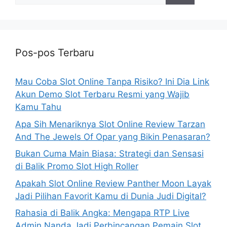
Pos-pos Terbaru
Mau Coba Slot Online Tanpa Risiko? Ini Dia Link
Akun Demo Slot Terbaru Resmi yang Wajib
Kamu Tahu
Apa Sih Menariknya Slot Online Review Tarzan
And The Jewels Of Opar yang Bikin Penasaran?
Bukan Cuma Main Biasa: Strategi dan Sensasi
di Balik Promo Slot High Roller
Apakah Slot Online Review Panther Moon Layak
Jadi Pilihan Favorit Kamu di Dunia Judi Digital?
Rahasia di Balik Angka: Mengapa RTP Live
Admin Nanda Jadi Perbincangan Pemain Slot