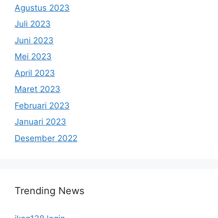
Agustus 2023
Juli 2023
Juni 2023
Mei 2023
April 2023
Maret 2023
Februari 2023
Januari 2023
Desember 2022
Trending News