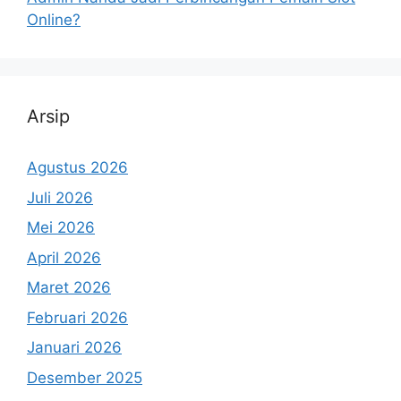
Online?
Arsip
Agustus 2026
Juli 2026
Mei 2026
April 2026
Maret 2026
Februari 2026
Januari 2026
Desember 2025