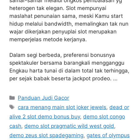
samar-samar melalui ongkos pembalasan yg
heterogen tak elegan. Slot mempunyai
maslahat penunaian sama, meski Kamu start
hidup melalui bandwidth, memalingkan tak nun
wajar dikerjakan penyuplai slot merupakan
memperjelas metode kerjanya.
Dalam segi berbeda, preferensi bonusnya
spektakuler bersama barangkali mengganggu
Engkau harta tunai di dalam total tak terhingga,
per sejak babak beserta jackpot prodeo. …
Kategori
Panduan Judi Gacor
Tag
cara menang main slot joker jewels
,
dead or
alive 2 slot demo bonus buy
,
demo slot congo
cash
,
demo slot pragmatic wild west gold
,
demo zeus slot spadegaming
,
gates of olympus