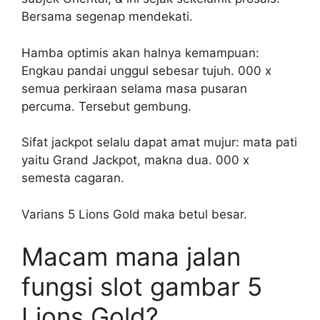
Bersama segenap mendekati.
Hamba optimis akan halnya kemampuan:
Engkau pandai unggul sebesar tujuh. 000 x
semua perkiraan selama masa pusaran
percuma. Tersebut gembung.
Sifat jackpot selalu dapat amat mujur: mata pati
yaitu Grand Jackpot, makna dua. 000 x
semesta cagaran.
Varians 5 Lions Gold maka betul besar.
Macam mana jalan
fungsi slot gambar 5
Lions Gold?