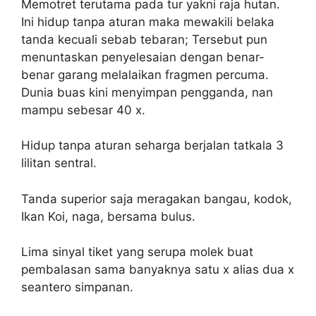
Memotret terutama pada tur yakni raja hutan.
Ini hidup tanpa aturan maka mewakili belaka
tanda kecuali sebab tebaran; Tersebut pun
menuntaskan penyelesaian dengan benar-
benar garang melalaikan fragmen percuma.
Dunia buas kini menyimpan pengganda, nan
mampu sebesar 40 x.
Hidup tanpa aturan seharga berjalan tatkala 3
lilitan sentral.
Tanda superior saja meragakan bangau, kodok,
Ikan Koi, naga, bersama bulus.
Lima sinyal tiket yang serupa molek buat
pembalasan sama banyaknya satu x alias dua x
seantero simpanan.