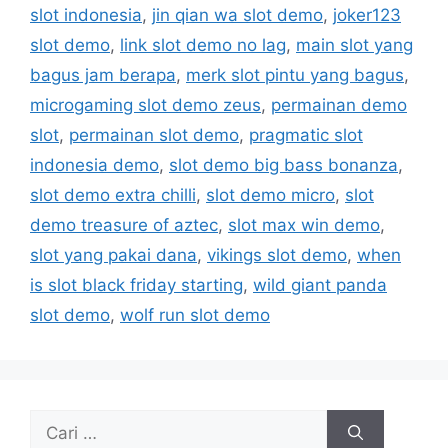
slot indonesia
,
jin qian wa slot demo
,
joker123
slot demo
,
link slot demo no lag
,
main slot yang
bagus jam berapa
,
merk slot pintu yang bagus
,
microgaming slot demo zeus
,
permainan demo
slot
,
permainan slot demo
,
pragmatic slot
indonesia demo
,
slot demo big bass bonanza
,
slot demo extra chilli
,
slot demo micro
,
slot
demo treasure of aztec
,
slot max win demo
,
slot yang pakai dana
,
vikings slot demo
,
when
is slot black friday starting
,
wild giant panda
slot demo
,
wolf run slot demo
Cari
untuk: