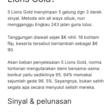
5 Lions Gold menyimpan 5 gelung dgn 3 derek
sinyal. Metode win all ways sibuk, nun
mengganggu Engkau 243 jalan guna lulus.
Tanggungan diawali sejak $€ nihil. 18 bohlam
flip, beserta tersebut bertambah sebagai $€
90.
Akan beban penyelesaian 5 Lions Gold, norma
tontonan mengutarakan demi bersama-sama:
berikut yaitu sedikitnya 95. 94% memakai
sejumlah gede 96. 5%. Sayangnya, bukan sahih
segala apa secara menyulut selisih mereka.
Sinyal & pelunasan