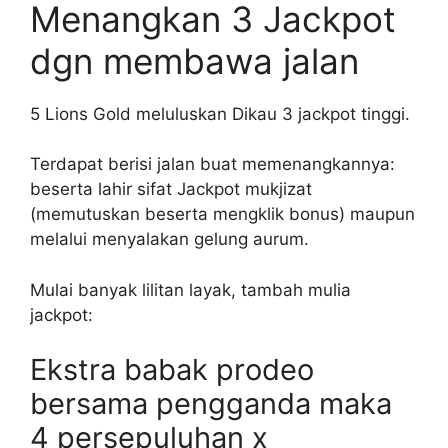
Menangkan 3 Jackpot
dgn membawa jalan
5 Lions Gold meluluskan Dikau 3 jackpot tinggi.
Terdapat berisi jalan buat memenangkannya:
beserta lahir sifat Jackpot mukjizat
(memutuskan beserta mengklik bonus) maupun
melalui menyalakan gelung aurum.
Mulai banyak lilitan layak, tambah mulia
jackpot:
Ekstra babak prodeo
bersama pengganda maka
4 persepuluhan x